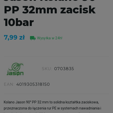
PP 32mm zacisk
10bar
7,99 zł
local_shipping
Wysyłka w 24h!
SKU:
0703835
EAN:
4019305318150
Kolano Jason 90° PP 32 mm to solidna kształtka zaciskowa,
przeznaczona do łączenia rur PE w systemach nawadniania i