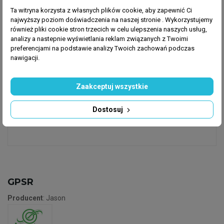
- Prosty i szybki montaż dzięki systemowi
Ta witryna korzysta z własnych plików cookie, aby zapewnić Ci
zaciskowemu
najwyższy poziom doświadczenia na naszej stronie . Wykorzystujemy
również pliki cookie stron trzecich w celu ulepszenia naszych usług,
- Uniwersalne zastosowanie w systemach
analizy a nastepnie wyświetlania reklam związanych z Twoimi
nawadniania i instalacjach wodnych
preferencjami na podstawie analizy Twoich zachowań podczas
nawigacji.
Kolano Jason 90° PP 32 mm zacisk 10 bar to
niezawodny wybór dla każdego, kto potrzebuje
Zaakceptuj wszystkie
solidnych i trwałych połączeń w systemach
hydraulicznych.
Dostosuj
GPSR
Producent
: Jason