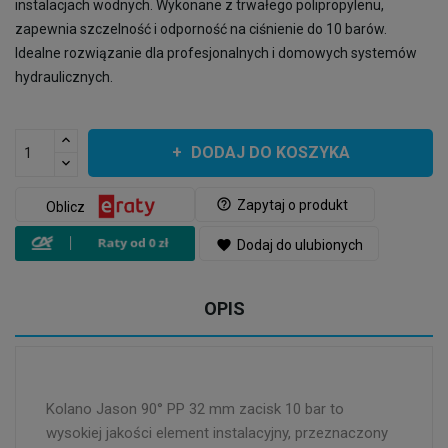
instalacjach wodnych. Wykonane z trwałego polipropylenu,
zapewnia szczelność i odporność na ciśnienie do 10 barów.
Idealne rozwiązanie dla profesjonalnych i domowych systemów
hydraulicznych.
DODAJ DO KOSZYKA
help_outline
Zapytaj o produkt
Oblicz
favorite
Dodaj do ulubionych
OPIS
Kolano Jason 90° PP 32 mm zacisk 10 bar to
wysokiej jakości element instalacyjny, przeznaczony