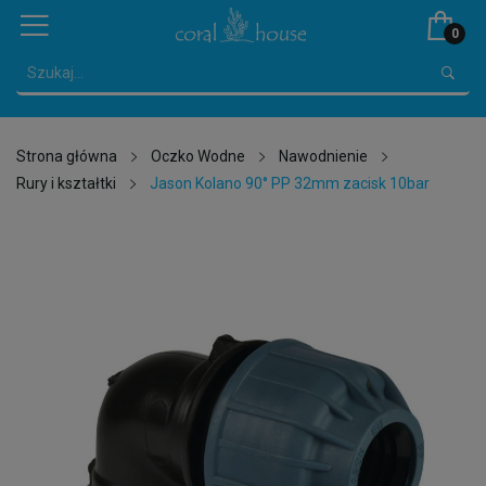
0
Strona główna
Oczko Wodne
Nawodnienie
Rury i kształtki
Jason Kolano 90° PP 32mm zacisk 10bar