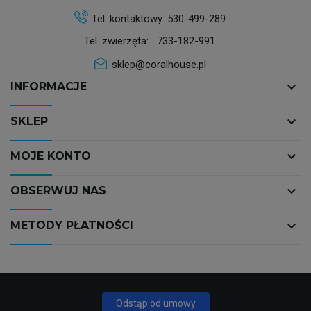
Tel. kontaktowy:
530-499-289
Tel. zwierzęta:
733-182-991
sklep@coralhouse.pl
keyboard_arrow_down
INFORMACJE
keyboard_arrow_down
SKLEP
keyboard_arrow_down
MOJE KONTO
keyboard_arrow_down
OBSERWUJ NAS
keyboard_arrow_down
METODY PŁATNOŚCI
Odstąp od umowy