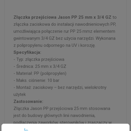
Złączka przejściowa Jason PP 25 mm x 3/4 GZ
to
złączka zaciskowa do instalacji nawodnieniowych PP,
umożliwiająca połączenie rur PP 25 mmz elementem
gwintowanym 3/4 GZ bez użycia narzędzi. Wykonana
z polipropylenu odpornego na UV i korozję.
Specyfikacja:
- Typ: złączka przejściowa
- Średnica: 25 mm x 3/4 GZ
- Materiał: PP (polipropylen)
- Maks. ciśnienie: 10 bar
- Montaż: zaciskowy – bez narzędzi, wielokrotny
użytek
Zastosowanie:
Złączka Jason PP przejściowa 25 mm stosowana
jest do budowy głównych linii nawodnienia,
podłączenia zaworków, sterowników i zraszaczy w
systemach nawodnienia ogrodowego.