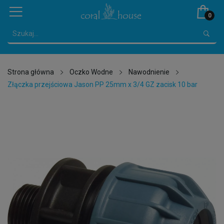
0
Strona główna
Oczko Wodne
Nawodnienie
Złączka przejściowa Jason PP 25mm x 3/4 GZ zacisk 10 bar