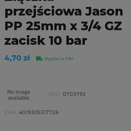
przejściowa Jason
PP 25mm x 3/4 GZ
zacisk 10 bar
4,70 zł
local_shipping
Wysyłka w 24h!
SKU:
0703792
EAN:
4019305317726