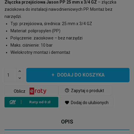
Złączka przejściowa Jason PP 25 mm x 3/4 GZ
– złączka
zaciskowa do instalacji nawodnieniowych PP. Montaż bez
narzędzi.
Typ: przejściowa, średnica: 25 mm x 3/4 GZ
Materiał: polipropylen (PP)
Połączenie: zaciskowe – bez narzędzi
Maks. ciśnienie: 10 bar
Wielokrotny montaż i demontaż
DODAJ DO KOSZYKA
help_outline
Zapytaj o produkt
Oblicz
favorite
Dodaj do ulubionych
OPIS