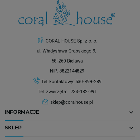
CORAL HOUSE Sp. z o. o.
ul. Władysława Grabskiego 9,
58-260 Bielawa
NIP: 8822144829
Tel. kontaktowy:
530-499-289
Tel. zwierzęta:
733-182-991
sklep@coralhouse.pl
keyboard_arrow_down
INFORMACJE
keyboard_arrow_down
SKLEP