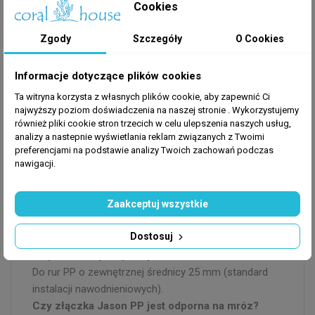
Cookies
FAQ – Najczęściej zadawane pytania
Jak zamontować złączkę Jason PP 25 mm?
Zgody
Szczegóły
O Cookies
Wystarczy wsunąć rurę PP 25 mm do złączki aż do
oporu. System zaciskowy blokuje się automatycznie
Informacje dotyczące plików cookies
– połączenie jest szczelne natychmiast.
Ta witryna korzysta z własnych plików cookie, aby zapewnić Ci
Czy złączka Jason jest kompatybilna z innymi
najwyższy poziom doświadczenia na naszej stronie . Wykorzystujemy
elementami Jason?
również pliki cookie stron trzecich w celu ulepszenia naszych usług,
Tak. Wszystkie złączki, kolana, trójniki i zaślepki Jason
analizy a nastepnie wyświetlania reklam związanych z Twoimi
preferencjami na podstawie analizy Twoich zachowań podczas
PP są ze sobą kompatybilne w tej samej średnicy.
nawigacji.
Ile razy można zmontować i zdemontować
złączkę Jason?
Zaakceptuj wszystkie
System zaciskowy Jason jest zaprojektowany do
wielokrotnego użytku. Można montać i demontować
Dostosuj
wielokrotnie bez utraty szczelności.
Do jakich rur pasuje złączka Jason 25 mm?
Do rur PP o zewnętrznej średnicy 25 mm (standard
instalacji nawodnieniowych).
Czy złączka Jason PP jest odporna na mróz?