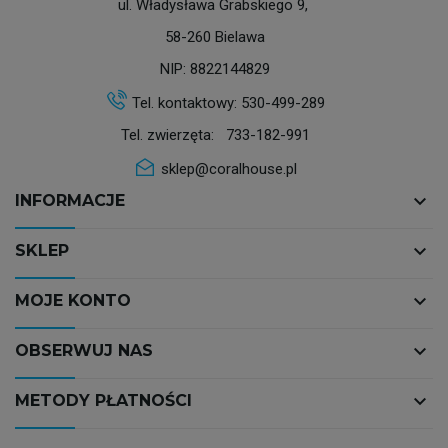
ul. Władysława Grabskiego 9,
58-260 Bielawa
NIP: 8822144829
Tel. kontaktowy:
530-499-289
Tel. zwierzęta:
733-182-991
sklep@coralhouse.pl
keyboard_arrow_down
INFORMACJE
keyboard_arrow_down
SKLEP
keyboard_arrow_down
MOJE KONTO
keyboard_arrow_down
OBSERWUJ NAS
keyboard_arrow_down
METODY PŁATNOŚCI