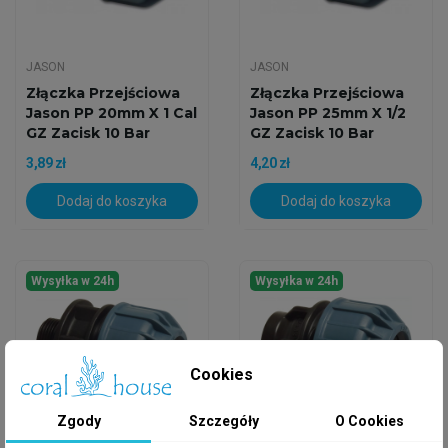
JASON
JASON
Złączka Przejściowa
Złączka Przejściowa
Jason PP 20mm X 1 Cal
Jason PP 25mm X 1/2
GZ Zacisk 10 Bar
GZ Zacisk 10 Bar
3,89 zł
4,20 zł
Dodaj do koszyka
Dodaj do koszyka
Wysyłka w 24h
Wysyłka w 24h
Cookies
Zgody
Szczegóły
O Cookies