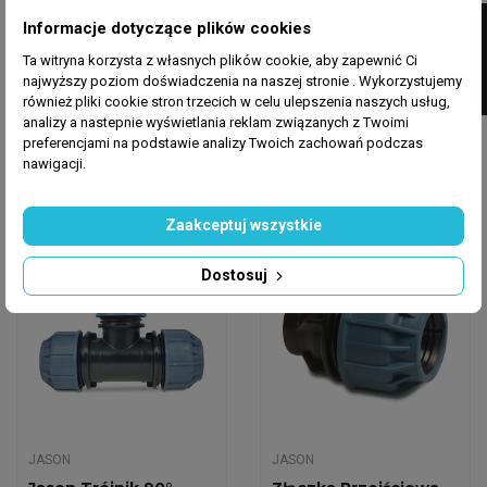
FILTRUJ
JASON
JASON
Informacje dotyczące plików cookies
Złączka Przejściowa
Złączka Przejściowa
Ta witryna korzysta z własnych plików cookie, aby zapewnić Ci
Jason PP 25mm X 3/4
Jason PP 20mm X 1/2
najwyższy poziom doświadczenia na naszej stronie . Wykorzystujemy
GZ Zacisk 10 Bar
GW Zacisk 10 Bar
również pliki cookie stron trzecich w celu ulepszenia naszych usług,
analizy a nastepnie wyświetlania reklam związanych z Twoimi
4,70 zł
4,20 zł
preferencjami na podstawie analizy Twoich zachowań podczas
nawigacji.
Dodaj do koszyka
Dodaj do koszyka
Zaakceptuj wszystkie
Wysyłka w 24h
Wysyłka w 24h
Dostosuj
JASON
JASON