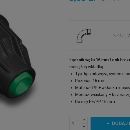
SKU:
Łącznik węża 16 mm Lock braz
mosiężną wkładką.
Typ: łącznik węża, system Lo
Rozmiar: 16 mm
Materiał: PP + wkładka mosię
Montaż: wciskany – bez narzę
Do rury PE/PP 16 mm
DODAJ 