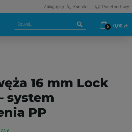
Zaloguj się
Kontakt
Panel hurtowy
0,00 zł
0
węża 16 mm Lock
– system
enia PP
 24h!