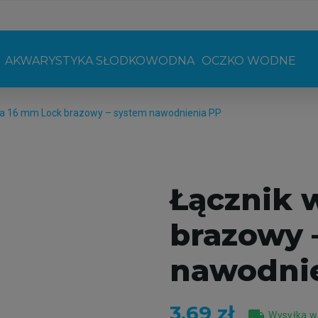
AKWARYSTYKA SŁODKOWODNA
OCZKO WODNE
a 16 mm Lock brazowy – system nawodnienia PP
Łącznik 
brazowy 
nawodni
3,69 zł
local_shipping
Wysyłka w