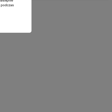
nastepnie
ń podczas