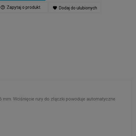
help_outline
Zapytaj o produkt
favorite
Dodaj do ulubionych
6 mm. Wciśnięcie rury do złączki powoduje automatyczne