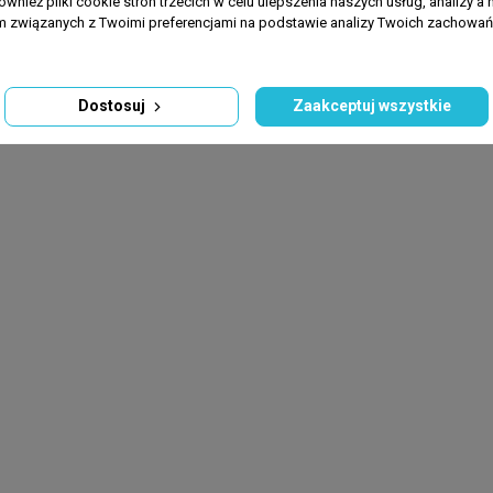
ównież pliki cookie stron trzecich w celu ulepszenia naszych usług, analizy a 
am związanych z Twoimi preferencjami na podstawie analizy Twoich zachowa
Dostosuj
Zaakceptuj wszystkie