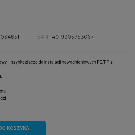
7034851
EAN:
4019305753067
owy
– szybkozłącze do instalacji nawodnieniowych PE/PP z
ck
żna
dzi
DO KOSZYKA