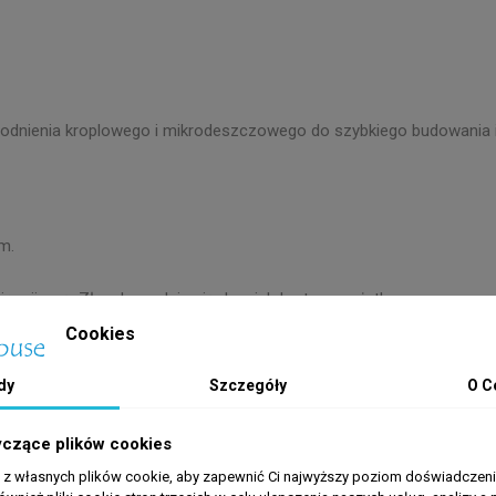
ienia kroplowego i mikrodeszczowego do szybkiego budowania i mod
m.
ągnij rurę. Złączka nadaje się do wielokrotnego użytku.
Cookies
instalacji ogrodowych zasilanych z sieci wodociągowej lub pompy.
dy
Szczegóły
O C
 odporność na deformację pod ciśnieniem niż wkładki z tworzywa sz
yczące plików cookies
a z własnych plików cookie, aby zapewnić Ci najwyższy poziom doświadczenia