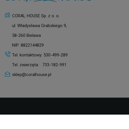
CORAL HOUSE Sp. z o. o.
ul. Władysława Grabskiego 9,
58-260 Bielawa
NIP: 8822144829
Tel. kontaktowy:
530-499-289
Tel. zwierzęta:
733-182-991
sklep@coralhouse.pl