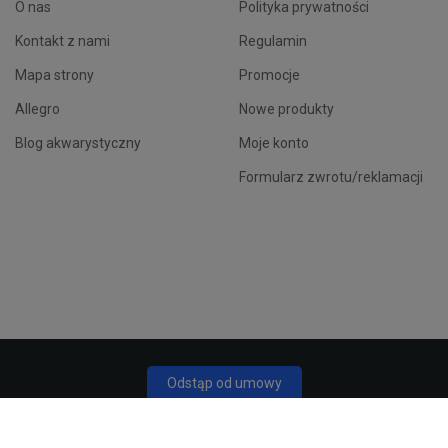
O nas
Polityka prywatności
Kontakt z nami
Regulamin
Mapa strony
Promocje
Allegro
Nowe produkty
Blog akwarystyczny
Moje konto
Formularz zwrotu/reklamacji
Odstąp od umowy
Śledź status odstąpienia