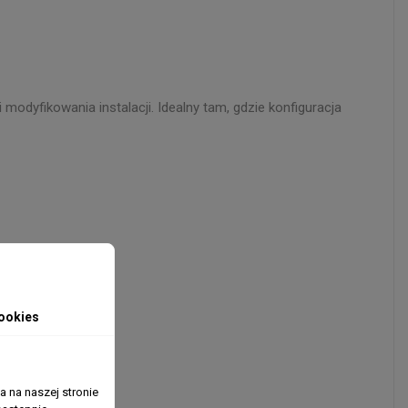
yfikowania instalacji. Idealny tam, gdzie konfiguracja
ookies
tucznego.
 na naszej stronie