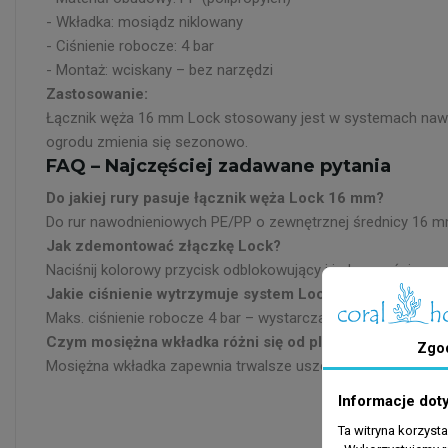
- Wkładka: mosiądz niklowany
- Ciśnienie robocze: 4 bar
- Montaż: wciskany – bez narzędzi
Zastosowanie:
Łącznik węża 16 mm Lock stosowany jest w systemach nawodn
ogrodu zmienia się sezonowo.
FAQ – Najczęściej zadawane pytania
Do jakiej rury pasuje łącznik węża Lock 16 mm?
Do rur nawodnieniowych PE/PP o zewnętrznej średnicy 16 m
Jak zdemontować złączkę Lock?
Naciśnij kolorowy przycisk odblokowujący i jednocześnie wyci
Jakie ciśnienie wytrzymuje system Lock?
Maks. ciśnienie robocze 4 bar – wystarczające dla typowych 
Czym mosiężna wkładka różni się od plastikowej?
Zgo
Mosiężna wkładka zapewnia trwalsze uszczelnienie i lepszą
Informacje dot
Ta witryna korzyst