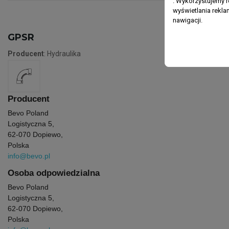
. Wykorzystujemy r
wyświetlania rekl
nawigacji.
GPSR
Producent
: Hydraulika
Producent
Bevo Poland
Logistyczna 5,
62-070 Dopiewo,
Polska
info@bevo.pl
Osoba odpowiedzialna
Bevo Poland
Logistyczna 5,
62-070 Dopiewo,
Polska