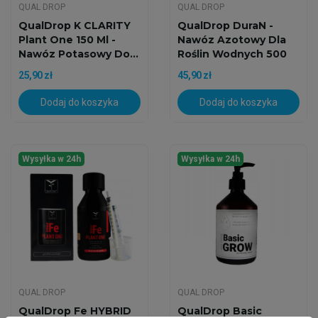
QUAL DROP
QUAL DROP
QualDrop K CLARITY
QualDrop DuraN -
Plant One 150 Ml -
Nawóz Azotowy Dla
Nawóz Potasowy Do...
Roślin Wodnych 500
Ml
25,90 zł
45,90 zł
Dodaj do koszyka
Dodaj do koszyka
Wysyłka w 24h
Wysyłka w 24h
QUAL DROP
QUAL DROP
QualDrop Fe HYBRID
QualDrop Basic