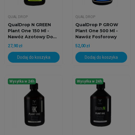
QUAL DROP
QUAL DROP
QualDrop N GREEN
QualDrop P GROW
Plant One 150 Ml -
Plant One 500 Ml -
Nawóz Azotowy Do...
Nawóz Fosforowy
Do...
27,90 zł
52,00 zł
Dodaj do koszyka
Dodaj do koszyka
Wysyłka w 24h
Wysyłka w 24h