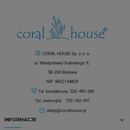
CORAL HOUSE Sp. z o. o.
ul. Władysława Grabskiego 9,
58-260 Bielawa
NIP: 8822144829
Tel. kontaktowy:
530-499-289
Tel. zwierzęta:
733-182-991
sklep@coralhouse.pl
keyboard_arrow_down
INFORMACJE