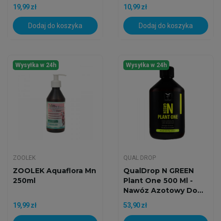
19,99 zł
10,99 zł
Dodaj do koszyka
Dodaj do koszyka
Wysyłka w 24h
Wysyłka w 24h
ZOOLEK
QUAL DROP
ZOOLEK Aquaflora Mn
QualDrop N GREEN
250ml
Plant One 500 Ml -
Nawóz Azotowy Do...
19,99 zł
53,90 zł