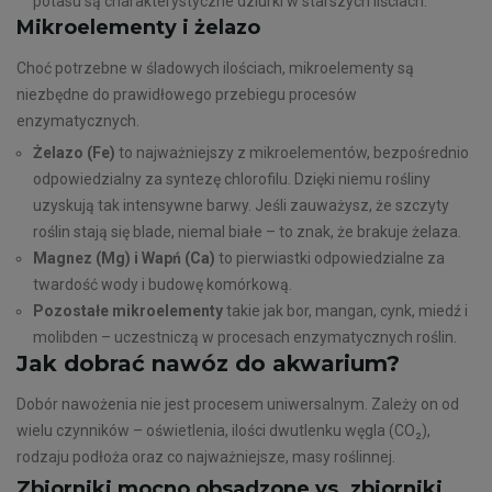
potasu są charakterystyczne dziurki w starszych liściach.
Mikroelementy i żelazo
Choć potrzebne w śladowych ilościach, mikroelementy są
niezbędne do prawidłowego przebiegu procesów
enzymatycznych.
Żelazo (Fe)
to najważniejszy z mikroelementów, bezpośrednio
odpowiedzialny za syntezę chlorofilu. Dzięki niemu rośliny
uzyskują tak intensywne barwy. Jeśli zauważysz, że szczyty
roślin stają się blade, niemal białe – to znak, że brakuje żelaza.
Magnez (Mg) i Wapń (Ca)
to pierwiastki odpowiedzialne za
twardość wody i budowę komórkową.
Pozostałe mikroelementy
takie jak bor, mangan, cynk, miedź i
molibden – uczestniczą w procesach enzymatycznych roślin.
Jak dobrać nawóz do akwarium?
Dobór nawożenia nie jest procesem uniwersalnym. Zależy on od
wielu czynników – oświetlenia, ilości dwutlenku węgla (CO₂),
rodzaju podłoża oraz co najważniejsze, masy roślinnej.
Zbiorniki mocno obsadzone vs. zbiorniki