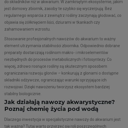
do składników niż w akwarium. W zamkniętym ekosystemie, jakim
jest domowy zbiornik, zasoby te szybko się wyczerpują. Bez
regularnego wsparcia z zewnątrz rośliny zaczynają głodować, co
objawia się żółknięciem liści, dziurami w tkankach czy
zahamowaniem wzrostu.
Stosowanie profesjonalnych nawozów do akwarium to ważny
element utrzymania stabilności zbiornika. Odpowiednio dobrane
preparaty dostarczają roślinom makro- i mikroelementów
niezbędnych do procesów metabolicznych i fotosyntezy. Co
więcej, zdrowo rosnące rośliny są skutecznym sposobem
ograniczania rozwoju glonów – konkurują z glonami o dostępne
składniki odżywcze, ograniczając warunki sprzyjające ich
rozwojowi. Dzięki nawożeniu tworzysz ekosystem bardziej
stabilny biologicznie.
Jak działają nawozy akwarystyczne?
Poznaj chemię życia pod wodą
Dlaczego inwestycja w specjalistyczne nawozy do akwarium jest
tak ważna? Tutaj warto przyjrzeć się roli poszczególnych