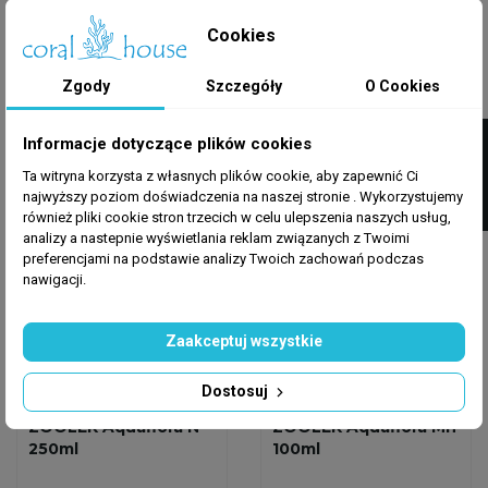
Plant One 500 Ml -
GROW 500 Ml -
Nawóz Żelazowy Do...
Makroelementowy
Cookies
NPK Nawóz Do...
64,00 zł
37,99 zł
Zgody
Szczegóły
O Cookies
Dodaj do koszyka
Dodaj do koszyka
FILTRUJ
Informacje dotyczące plików cookies
Ta witryna korzysta z własnych plików cookie, aby zapewnić Ci
Wysyłka w 24h
Wysyłka w 24h
najwyższy poziom doświadczenia na naszej stronie . Wykorzystujemy
również pliki cookie stron trzecich w celu ulepszenia naszych usług,
analizy a nastepnie wyświetlania reklam związanych z Twoimi
preferencjami na podstawie analizy Twoich zachowań podczas
nawigacji.
Zaakceptuj wszystkie
Dostosuj
ZOOLEK
ZOOLEK
ZOOLEK Aquaflora N
ZOOLEK Aquaflora Mn
250ml
100ml