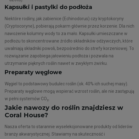
Kapsułki i pastylki do podłoża
Niektóre rośliny, jak żabienice (Echinodorus) czy kryptokoryny
(Cryptocoryne), pobierają pokarm głównie przez korzenie. Dla nich
nawożenie kolumny wody to za mało. Kapsułki umieszczane w
podłożu to skoncentrowane źródło składników odżywczych, które
uwalniają składniki powoli, bezpośrednio do strefy korzeniowej. To
rozwiązanie zapobiega jałowieniu podłoża i pozwala na
utrzymanie pięknych roślin nawet w zwykłym żwirku.
Preparaty węglowe
Węgiel to podstawowy budulec roślin (ok. 40% ich suchej masy).
Preparaty węglowe mogą wspierać wzrost roślin, ale nie zastępują
w pełni systemów CO₂.
Jakie nawozy do roślin znajdziesz w
Coral House?
Nasza oferta to starannie wyselekcjonowane produkty od liderów
branży akwarystycznej. Stawiamy na skuteczność i