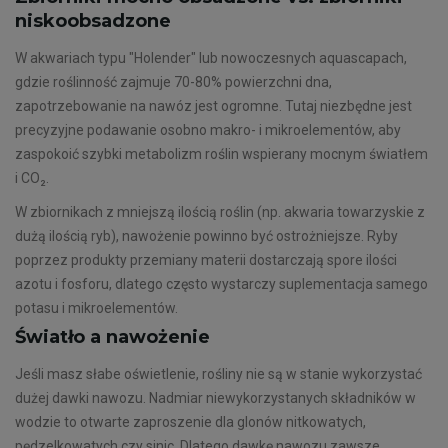
niskoobsadzone
W akwariach typu "Holender" lub nowoczesnych aquascapach,
gdzie roślinność zajmuje 70-80% powierzchni dna,
zapotrzebowanie na nawóz jest ogromne. Tutaj niezbędne jest
precyzyjne podawanie osobno makro- i mikroelementów, aby
zaspokoić szybki metabolizm roślin wspierany mocnym światłem
i CO₂.
W zbiornikach z mniejszą ilością roślin (np. akwaria towarzyskie z
dużą ilością ryb), nawożenie powinno być ostrożniejsze. Ryby
poprzez produkty przemiany materii dostarczają spore ilości
azotu i fosforu, dlatego często wystarczy suplementacja samego
potasu i mikroelementów.
Światło a nawożenie
Jeśli masz słabe oświetlenie, rośliny nie są w stanie wykorzystać
dużej dawki nawozu. Nadmiar niewykorzystanych składników w
wodzie to otwarte zaproszenie dla glonów nitkowatych,
pędzelkowatych czy sinic. Dlatego dawkę nawozu zawsze