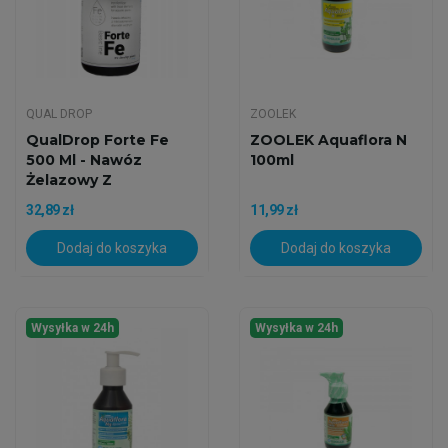
QUAL DROP
ZOOLEK
QualDrop Forte Fe
ZOOLEK Aquaflora N
500 Ml - Nawóz
100ml
Żelazowy Z
Mikroelementami
32,89 zł
11,99 zł
Dodaj do koszyka
Dodaj do koszyka
Wysyłka w 24h
Wysyłka w 24h