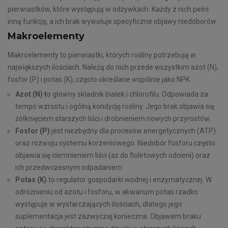
pierwiastków, które występują w odżywkach. Każdy z nich pełni
inną funkcję, a ich brak wywołuje specyficzne objawy niedoborów.
Makroelementy
Makroelementy to pierwiastki, których rośliny potrzebują w
największych ilościach. Należą do nich przede wszystkim azot (N),
fosfor (P) i potas (K), często określane wspólnie jako NPK.
Azot (N) t
o główny składnik białek i chlorofilu. Odpowiada za
tempo wzrostu i ogólną kondycję rośliny. Jego brak objawia się
żółknięciem starszych liści i drobnieniem nowych przyrostów.
Fosfor (P)
jest niezbędny dla procesów energetycznych (ATP)
oraz rozwoju systemu korzeniowego. Niedobór fosforu często
objawia się ciemnieniem liści (aż do fioletowych odcieni) oraz
ich przedwczesnym odpadaniem.
Potas (K)
to regulator gospodarki wodnej i enzymatycznej. W
odróżnieniu od azotu i fosforu, w akwarium potas rzadko
występuje w wystarczających ilościach, dlatego jego
suplementacja jest zazwyczaj konieczna. Objawem braku