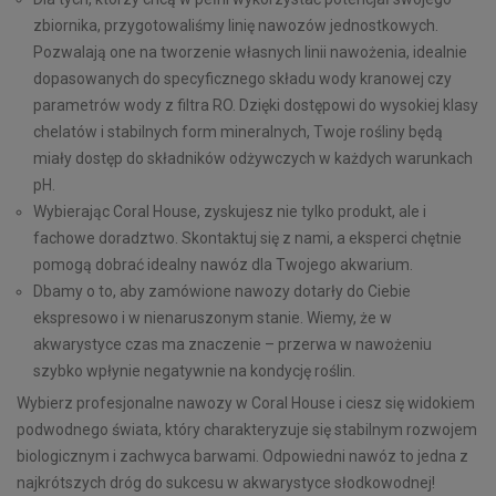
zbiornika, przygotowaliśmy linię nawozów jednostkowych.
Pozwalają one na tworzenie własnych linii nawożenia, idealnie
dopasowanych do specyficznego składu wody kranowej czy
parametrów wody z filtra RO. Dzięki dostępowi do wysokiej klasy
chelatów i stabilnych form mineralnych, Twoje rośliny będą
miały dostęp do składników odżywczych w każdych warunkach
pH.
Wybierając Coral House, zyskujesz nie tylko produkt, ale i
fachowe doradztwo. Skontaktuj się z nami, a eksperci chętnie
pomogą dobrać idealny nawóz dla Twojego akwarium.
Dbamy o to, aby zamówione nawozy dotarły do Ciebie
ekspresowo i w nienaruszonym stanie. Wiemy, że w
akwarystyce czas ma znaczenie – przerwa w nawożeniu
szybko wpłynie negatywnie na kondycję roślin.
Wybierz profesjonalne nawozy w Coral House i ciesz się widokiem
podwodnego świata, który charakteryzuje się stabilnym rozwojem
biologicznym i zachwyca barwami. Odpowiedni nawóz to jedna z
najkrótszych dróg do sukcesu w akwarystyce słodkowodnej!