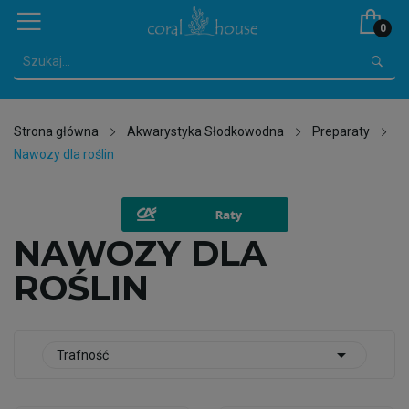
0
Strona główna
Akwarystyka Słodkowodna
Preparaty
Nawozy dla roślin
NAWOZY DLA
ROŚLIN

Trafność