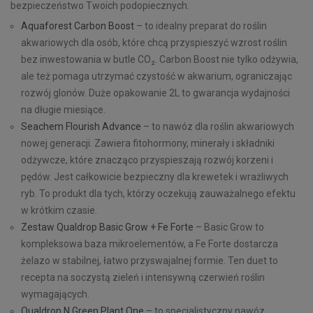
bezpieczeństwo Twoich podopiecznych.
Aquaforest Carbon Boost
– to idealny preparat do roślin
akwariowych dla osób, które chcą przyspieszyć wzrost roślin
bez inwestowania w butle CO₂. Carbon Boost nie tylko odżywia,
ale też pomaga utrzymać czystość w akwarium, ograniczając
rozwój glonów. Duże opakowanie 2L to gwarancja wydajności
na długie miesiące.
Seachem Flourish Advance
– to nawóz dla roślin akwariowych
nowej generacji. Zawiera fitohormony, minerały i składniki
odżywcze, które znacząco przyspieszają rozwój korzeni i
pędów. Jest całkowicie bezpieczny dla krewetek i wrażliwych
ryb. To produkt dla tych, którzy oczekują zauważalnego efektu
w krótkim czasie.
Zestaw Qualdrop Basic Grow + Fe Forte
– Basic Grow to
kompleksowa baza mikroelementów, a Fe Forte dostarcza
żelazo w stabilnej, łatwo przyswajalnej formie. Ten duet to
recepta na soczystą zieleń i intensywną czerwień roślin
wymagających.
Qualdrop N Green Plant One
– to specjalistyczny nawóz