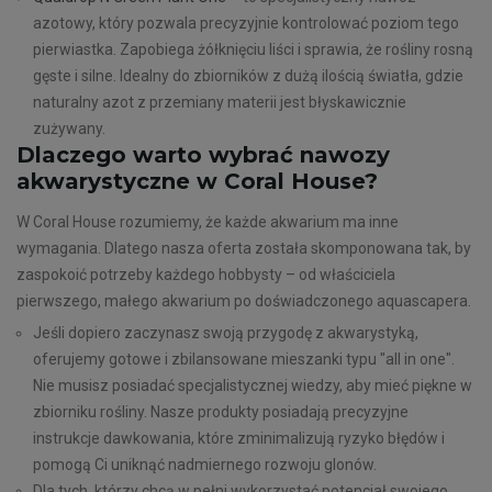
azotowy, który pozwala precyzyjnie kontrolować poziom tego
pierwiastka. Zapobiega żółknięciu liści i sprawia, że rośliny rosną
gęste i silne. Idealny do zbiorników z dużą ilością światła, gdzie
naturalny azot z przemiany materii jest błyskawicznie
zużywany.
Dlaczego warto wybrać nawozy
akwarystyczne w Coral House?
W Coral House rozumiemy, że każde akwarium ma inne
wymagania. Dlatego nasza oferta została skomponowana tak, by
zaspokoić potrzeby każdego hobbysty – od właściciela
pierwszego, małego akwarium po doświadczonego aquascapera.
Jeśli dopiero zaczynasz swoją przygodę z akwarystyką,
oferujemy gotowe i zbilansowane mieszanki typu "all in one".
Nie musisz posiadać specjalistycznej wiedzy, aby mieć piękne w
zbiorniku rośliny. Nasze produkty posiadają precyzyjne
instrukcje dawkowania, które zminimalizują ryzyko błędów i
pomogą Ci uniknąć nadmiernego rozwoju glonów.
Dla tych, którzy chcą w pełni wykorzystać potencjał swojego