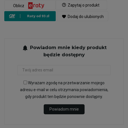
help_outline
Zapytaj o produkt
Oblicz
favorite
Dodaj do ulubionych
notifications
Powiadom mnie kiedy produkt
będzie dostępny
Wyrażam zgodę na przetwarzanie mojego
adresu e-mail w celu otrzymania powiadomienia,
gdy produkt ten będzie ponownie dostępny.
Powiadom mnie