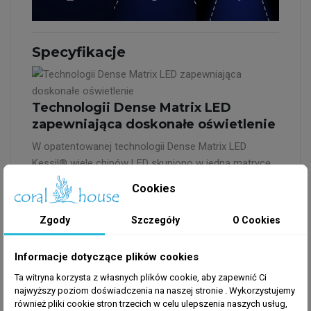
Specyfikacje
Technologii Dense Matrix LED
zapewniająca doskonałe oświetlenie
W opatentowanej technologii Dense Matrix LED
Kessil® wiele chipów LED skupiono w jedną matrycę,
tworząc źródło silnego i przenikliwego światła o
Cookies
szerokim zasięgu. Maksymalna penetracja może
osiągnąć do 75 cm (30") od powierzchni wody dla
Zgody
Szczegóły
O Cookies
większości raf i nie wywołują powstawania cieni.
Penetracja może być dodatkowo wzmocniona przez
Informacje dotyczące plików cookies
zastosowanie ustawiając kilka lamp blisko siebie.
Ta witryna korzysta z własnych plików cookie, aby zapewnić Ci
najwyższy poziom doświadczenia na naszej stronie . Wykorzystujemy
Kessil® Logic™
również pliki cookie stron trzecich w celu ulepszenia naszych usług,