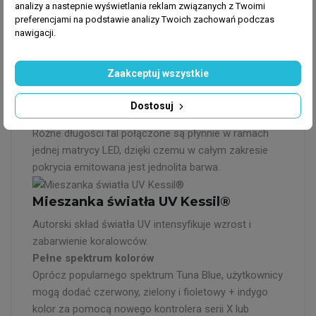
analizy a nastepnie wyświetlania reklam związanych z Twoimi
Kessil® Logic™ utrzymuje stałą intensywność, a tym
preferencjami na podstawie analizy Twoich zachowań podczas
samym stały wzrost koralowców i roślin w całym
nawigacji.
zakresie widma (od 10 000 K do aktynicznego dla
Tuna Blue, 6 000 do 9 000 K dla Tuna Sun).
Zaakceptuj wszystkie
Zarządzanie kolorami / mieszanie
Dostosuj
kolorów
Różne długości fal połączone są płynnie w ramach
jednej matrycy LED, dzięki czemu w całym zakresie
pokrycia emitowana jest jednolita barwa.
Mieszanka światła UV Kessil®
Autorski skład światła UV intensyfikuje wzrost i
zabarwienie koralowców.
Pełne spektrum kolorów
Oprócz popularnego spektrum Tuna Blue, użytkownicy
mogą dodać czerwony, zielony i fioletowy + indygo
kolor za pomocą nowego kontrolera serii X lub