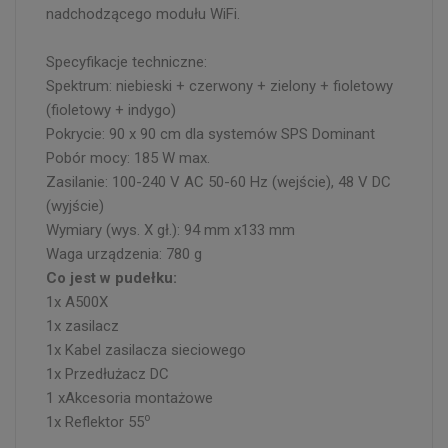
nadchodzącego modułu WiFi.
Specyfikacje techniczne:
Spektrum: niebieski + czerwony + zielony + fioletowy
(fioletowy + indygo)
Pokrycie: 90 x 90 cm dla systemów SPS Dominant
Pobór mocy: 185 W max.
Zasilanie: 100-240 V AC 50-60 Hz (wejście), 48 V DC
(wyjście)
Wymiary (wys. X gł.): 94 mm x133 mm
Waga urządzenia: 780 g
Co jest w pudełku:
1x A500X
1x zasilacz
1x Kabel zasilacza sieciowego
1x Przedłużacz DC
1 xAkcesoria montażowe
o
1x Reflektor 55