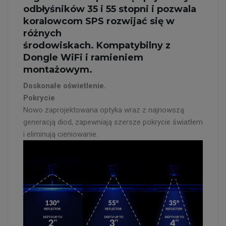
odbłyśników 35 i 55 stopni i pozwala
koralowcom SPS rozwijać się w
różnych
środowiskach. Kompatybilny z
Dongle WiFi i ramieniem
montażowym.
Doskonałe oświetlenie.
Pokrycie
Nowo zaprojektowana optyka wraz z najnowszą
generacją diod, zapewniają szersze pokrycie światłem
i eliminują cieniowanie.