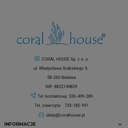
CORAL HOUSE Sp. z o. o.
ul. Władysława Grabskiego 9,
58-260 Bielawa
NIP: 8822144829
Tel. kontaktowy:
530-499-289
Tel. zwierzęta:
733-182-991
sklep@coralhouse.pl
keyboard_arrow_down
INFORMACJE