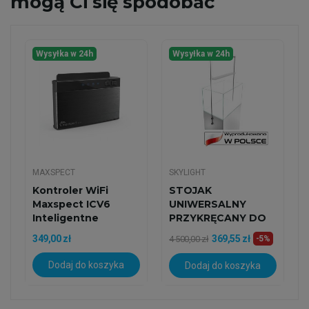
mogą Ci się spodobać
Wysyłka w 24h
Wysyłka w 24h
MAXSPECT
SKYLIGHT
Kontroler WiFi
STOJAK
Maxspect ICV6
UNIWERSALNY
Inteligentne
PRZYKRĘCANY DO
Centrum
SZAFKI 60/M.45
349,00 zł
369,55 zł
4 500,00 zł
-5%
Sterowania
Dodaj do koszyka
Dodaj do koszyka