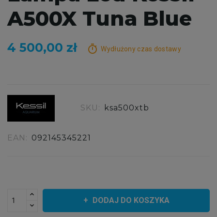
A500X Tuna Blue
4 500,00 zł
timer
Wydłużony czas dostawy
SKU:
ksa500xtb
EAN:
092145345221
DODAJ DO KOSZYKA