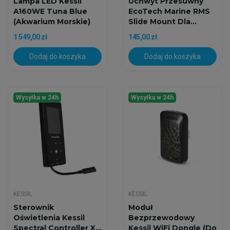
Lampa LED Kessil
Uchwyt Przesuwny
A160WE Tuna Blue
EcoTech Marine RMS
(Akwarium Morskie)
Slide Mount Dla...
1 549,00 zł
145,00 zł
Dodaj do koszyka
Dodaj do koszyka
Wysyłka w 24h
Wysyłka w 24h
KESSIL
KESSIL
Sterownik
Moduł
Oświetlenia Kessil
Bezprzewodowy
Spectral Controller X...
Kessil WiFi Dongle (do