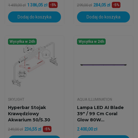
1 386,05 zł
284,05 zł
1 459,00 zł
-5%
299,00 zł
-5%
Dodaj do koszyka
Dodaj do koszyka
Wysyłka w 24h
Wysyłka w 24h
SKYLIGHT
AQUA ILLUMINATION
Hyperbar Stojak
Lampa LED AI Blade
Krawędziowy
39" / 99 Cm Coral
Akwarium 50/S.30
Glow 80W...
236,55 zł
2 400,00 zł
249,00 zł
-5%