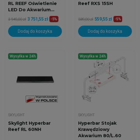
RL REEF Oświetlenie
Reef RXS 15SH
LED Do Akwarium...
3 751,55 zł
559,55 zł
3 949,00 zł
-5%
589,00 zł
-5%
Dodaj do koszyka
Dodaj do koszyka
Wysyłka w 24h
Wysyłka w 24h
SKYLIGHT
SKYLIGHT
Skylight Hyperbar
Hyperbar Stojak
Reef RL 60NH
Krawędziowy
Akwarium 80/L.60