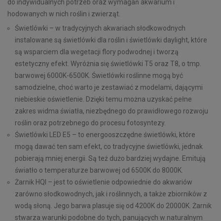
do indywidualnych potrzeb oraz wymagań akwarium i
hodowanych w nich roślin i zwierząt.
Świetlówki – w tradycyjnych akwariach słodkowodnych
instalowane są świetlówki dla roślin i świetlówki daylight, które
są wsparciem dla wegetacji flory podwodnej i tworzą
estetyczny efekt. Wyróżnia się świetlówki T5 oraz T8, o tmp.
barwowej 6000K-6500K. Świetlówki roślinne mogą być
samodzielne, choć warto je zestawiać z modelami, dającymi
niebieskie oświetlenie. Dzięki temu można uzyskać pełne
zakres widma światła, niezbędnego do prawidłowego rozwoju
roślin oraz potrzebnego do procesu fotosyntezy.
Świetlówki LED E5 – to energooszczędne świetlówki, które
mogą dawać ten sam efekt, co tradycyjne świetlówki, jednak
pobierają mniej energii. Są też dużo bardziej wydajne. Emitują
światło o temperaturze barwowej od 6500K do 8000K.
Żarnik HQI – jest to oświetlenie odpowiednie do akwariów
zarówno słodkowodnych, jak i roślinnych, a także zbiorników z
wodą słoną. Jego barwa plasuje się od 4200K do 20000K. Żarnik
stwarza warunki podobne do tych, panujących w naturalnym