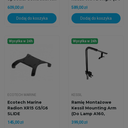
Lamp A360X,...
609,00 zł
589,00 zł
Dodaj do koszyka
Dodaj do koszyka
Wysyłka w 24h
Wysyłka w 24h
ECOTECH MARINE
KESSIL
Ecotech Marine
Ramię Montażowe
Radion XR15 G5/G6
Kessil Mounting Arm
SLIDE
(do Lamp A160,
A360X,...
145,00 zł
399,00 zł