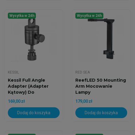
Wysyłka w 24h
Wysyłka w 24h
KESSIL
RED SEA
Kessil Full Angle
ReefLED 50 Mounting
Adapter (Adapter
Arm Mocowanie
Kątowy) Do
Lampy
Uchwytów I...
169,00 zł
179,00 zł
Dodaj do koszyka
Dodaj do koszyka