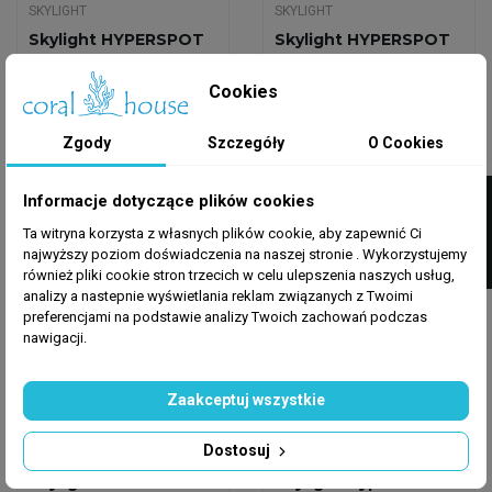
SKYLIGHT
SKYLIGHT
Skylight HYPERSPOT
Skylight HYPERSPOT
RS REEF Oświetlenie
RM REEF Oświetlenie
LED Do Akwarium...
LED Do Akwarium...
Cookies
1 984,55 zł
2 944,05 zł
2 089,00 zł
-5%
3 099,00 zł
-5%
Zgody
Szczegóły
O Cookies
Dodaj do koszyka
Dodaj do koszyka
FILTRUJ
Informacje dotyczące plików cookies
Ta witryna korzysta z własnych plików cookie, aby zapewnić Ci
Wysyłka w 24h
Wysyłka w 24h
najwyższy poziom doświadczenia na naszej stronie . Wykorzystujemy
również pliki cookie stron trzecich w celu ulepszenia naszych usług,
analizy a nastepnie wyświetlania reklam związanych z Twoimi
preferencjami na podstawie analizy Twoich zachowań podczas
nawigacji.
Zaakceptuj wszystkie
Dostosuj
SKYLIGHT
SKYLIGHT
Skylight HYPERSPOT
Skylight Hyperbar