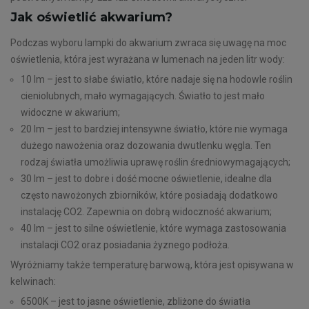
Jak oświetlić akwarium?
Podczas wyboru lampki do akwarium zwraca się uwagę na moc
oświetlenia, która jest wyrażana w lumenach na jeden litr wody:
10 lm – jest to słabe światło, które nadaje się na hodowle roślin
cieniolubnych, mało wymagających. Światło to jest mało
widoczne w akwarium;
20 lm – jest to bardziej intensywne światło, które nie wymaga
dużego nawożenia oraz dozowania dwutlenku węgla. Ten
rodzaj światła umożliwia uprawę roślin średniowymagających;
30 lm – jest to dobre i dość mocne oświetlenie, idealne dla
często nawożonych zbiorników, które posiadają dodatkowo
instalację CO2. Zapewnia on dobrą widoczność akwarium;
40 lm – jest to silne oświetlenie, które wymaga zastosowania
instalacji CO2 oraz posiadania żyznego podłoża.
Wyróżniamy także temperaturę barwową, która jest opisywana w
kelwinach:
6500K – jest to jasne oświetlenie, zbliżone do światła