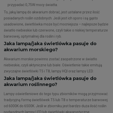
przypadać 0,75W mocy światła.
To, jaką lampę do akwarium dobrać, jest ustalane przez ilość
posiadanych roślin ozdobnych. Jeśli jest ich sporo i są gęsto
usadowione, świetlówka może być mocniejsza – najlepsze będzie
światło niebieskie lub czerwone, czyli takie o niskiej temperaturze
barwowej, optymalnej dla roślin i ryb.
Jaka lampa/jaka świetlówka pasuje do
akwarium morskiego?
Akwarium morskie powinno zostać zaopatrzone w światło
niebieskie, czyli aktyniczne lub białe. Oświetlenie takie emitują
zwyczajne świetlówki T5 i T8, lampy HQI oraz lampy LED.
Jaka lampa/jaka świetlówka pasuje do
akwarium roślinnego?
Lampy oświetleniowe do tego typu zbiorników mogą przyjmować
tradycyjną formę świetlówek T5 lub T8 o temperaturze barwowej
od 6000K do 6500K. Jeśli w zbiorniku jest bardzo duża ilość roślin
podwodnych lampy LED lub świetlówki akwarystyczne.