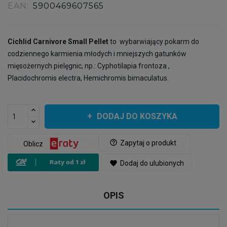
EAN:
5900469607565
Cichlid Carnivore Small Pellet
to wybarwiający pokarm do
codziennego karmienia młodych i mniejszych gatunków
mięsożernych pielęgnic, np.: Cyphotilapia frontoza ,
Placidochromis electra, Hemichromis bimaculatus.
DODAJ DO KOSZYKA
help_outline
Zapytaj o produkt
Oblicz
favorite
Dodaj do ulubionych
OPIS