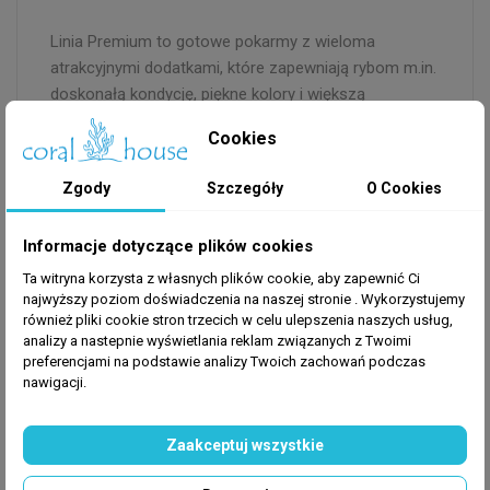
Linia Premium to gotowe pokarmy z wieloma
atrakcyjnymi dodatkami, które zapewniają rybom m.in.
doskonałą kondycję, piękne kolory i większą
odporność na choroby. Linia Premium obejmuje
Cookies
zarówno produkty uniwersalne, jak i specjalistyczne,
przeznaczone do żywienia ryb o szczególnych
Zgody
Szczegóły
O Cookies
wymaganiach pokarmowych.
Informacje dotyczące plików cookies
Wysoki poziom naturalnych karotenoidów, w tym
Ta witryna korzysta z własnych plików cookie, aby zapewnić Ci
najwyższy poziom doświadczenia na naszej stronie . Wykorzystujemy
astaksantyny, korzystnie wpływa na kondycję ryb oraz
również pliki cookie stron trzecich w celu ulepszenia naszych usług,
wzmacnia ich wybarwienie. Bogate w aminokwasy
analizy a nastepnie wyświetlania reklam związanych z Twoimi
egzogenne białko zaspokaja potrzeby pokarmowe ryb
preferencjami na podstawie analizy Twoich zachowań podczas
mięsożernych. Granulki Cichlid Carnivore Small Pellet
nawigacji.
charakteryzują się wyjątkową hydrostabilnością, co
zapobiega wymywaniu cennych składników
Zaakceptuj wszystkie
pokarmowych. Nowoczesny proces produkcyjny
zwiększa przyswajalność składników pokarmowych.