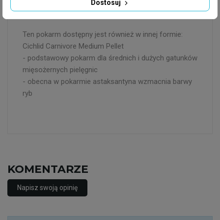
Dostosuj
Ten pokarm dostępny jest również w innej formie:
Cichlid Carnivore Medium Pellet
- podstawowy pokarm dla średnich i dużych gatunków
mięsożernych pielęgnic
- obecna w pokarmie astaksantyna wzmacnia barwy
ryb
KOMENTARZE
Napisz swoją opinię