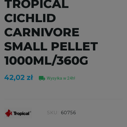
TROPICAL
CICHLID
CARNIVORE
SMALL PELLET
1000ML/360G
42,02 zł
local_shipping
Wysyłka w 24h!
SKU:
60756