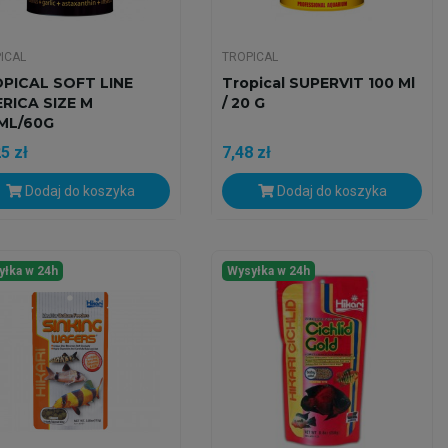
ICAL
TROPICAL
PICAL SOFT LINE
Tropical SUPERVIT 100 Ml
RICA SIZE M
/ 20 G
ML/60G
5 zł
7,48 zł
Dodaj do koszyka
Dodaj do koszyka
yłka w 24h
Wysyłka w 24h