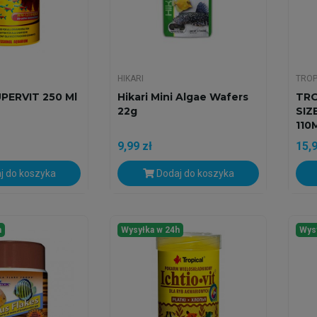
HIKARI
TROP
UPERVIT 250 Ml
Hikari Mini Algae Wafers
TRO
22g
SIZ
110
9,99 zł
15,9
j do koszyka
Dodaj do koszyka
h
Wysyłka w 24h
Wys