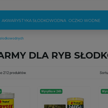
AKWARYSTYKA SŁODKOWODNA
OCZKO WODNE
 słodkowodnych
ARMY DLA RYB SŁOD
no 212 produktów.
Sortu
h
Wysyłka w 24h
Wys