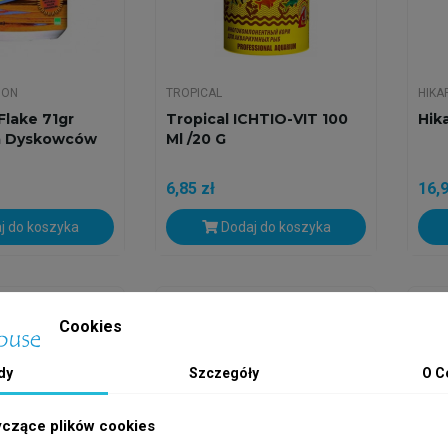
ION
TROPICAL
HIKA
Flake 71gr
Tropical ICHTIO-VIT 100
Hika
a Dyskowców
Ml /20 G
6,85 zł
16,9
j do koszyka
Dodaj do koszyka
h
Wysyłka w 24h
Wys
Cookies
dy
Szczegóły
O C
yczące plików cookies