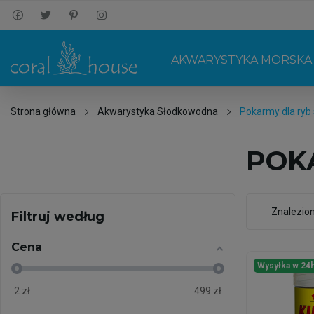
AKWARYSTYKA MORSKA
Strona główna
Akwarystyka Słodkowodna
Pokarmy dla ryb
POK
Znalezio
Filtruj według
Cena
Wysyłka w 24
2
zł
499
zł