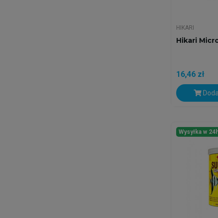
HIKARI
Hikari Mic
16,46 zł
Doda
Wysyłka w 24