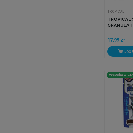
TROPICAL
TROPICAL 
GRANULAT 
17,99 zł
Doda
Wysyłka w 24