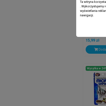
Ta witryna korzyst
. Wykorzystujemy r
wyświetlania rekl
nawigacji.
HIKARI
Hikari Sin
15,99 zł
Doda
Wysyłka w 24