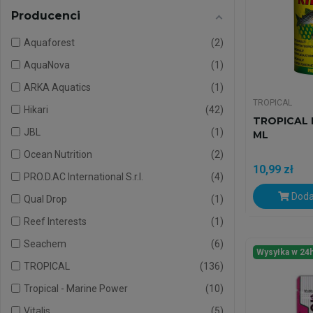
Producenci
Aquaforest
2
AquaNova
1
ARKA Aquatics
1
TROPICAL
Hikari
42
TROPICAL 
JBL
1
ML
Ocean Nutrition
2
10,99 zł
PRO.D.AC International S.r.l.
4
Doda
Qual Drop
1
Reef Interests
1
Seachem
6
Wysyłka w 24
TROPICAL
136
Tropical - Marine Power
10
Vitalis
5