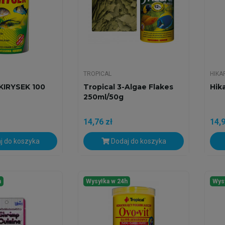
TROPICAL
HIKA
KIRYSEK 100
Tropical 3-Algae Flakes
Hika
250ml/50g
14,76 zł
14,9
j do koszyka
Dodaj do koszyka
h
Wysyłka w 24h
Wys