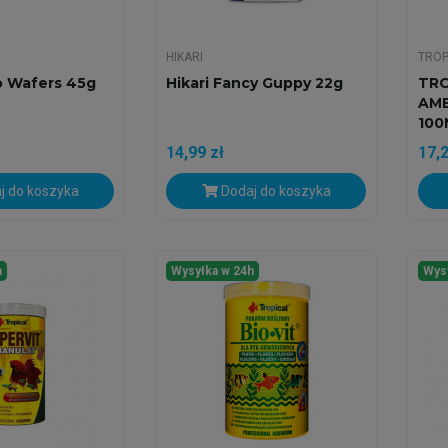
HIKARI
TROP
ro Wafers 45g
Hikari Fancy Guppy 22g
TRO
AME
100
14,99 zł
17,2
j do koszyka
Dodaj do koszyka
h
Wysyłka w 24h
Wys