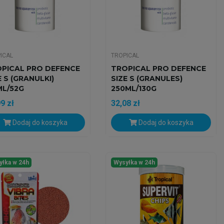
ICAL
TROPICAL
PICAL PRO DEFENCE
TROPICAL PRO DEFENCE
E S (GRANULKI)
SIZE S (GRANULES)
ML/52G
250ML/130G
9 zł
32,08 zł
Dodaj do koszyka
Dodaj do koszyka
yłka w 24h
Wysyłka w 24h