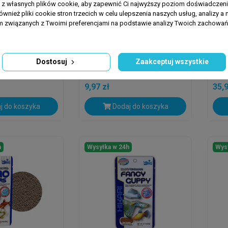
a z własnych plików cookie, aby zapewnić Ci najwyższy poziom doświadczenia
ównież pliki cookie stron trzecich w celu ulepszenia naszych usług, analizy a 
am związanych z Twoimi preferencjami na podstawie analizy Twoich zachowa
TROPICAL
TROP
king Wafers 50g
Tropical SUPERVIT CHIPS
TRO
100 Ml/ 52 G
AFR
Dostosuj
Zaakceptuj wszystkie
250
9,97 zł
35,9
j do koszyka
Dodaj do koszyka
h
Wysyłka w 24h
Wys