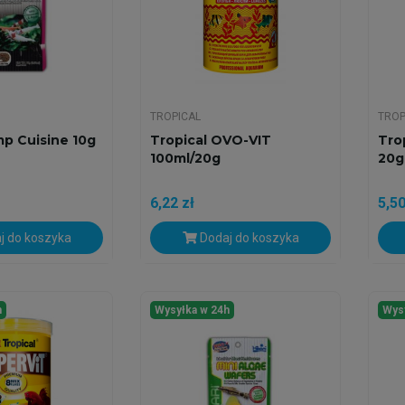
TROPICAL
TROP
mp Cuisine 10g
Tropical OVO-VIT
Tro
100ml/20g
20g
6,22 zł
5,50
j do koszyka
Dodaj do koszyka
h
Wysyłka w 24h
Wys