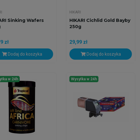
RI
HIKARI
ARI Sinking Wafers
HIKARI Cichlid Gold Bayby
g
250g
9 zł
29,99 zł
Dodaj do koszyka
Dodaj do koszyka
yłka w 24h
Wysyłka w 24h