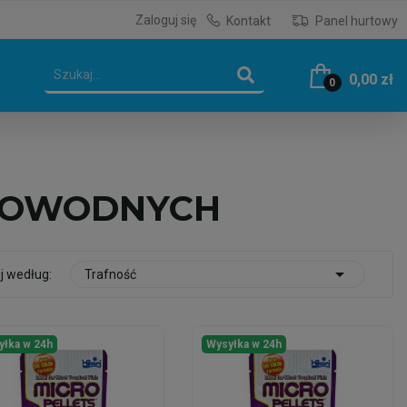
Zaloguj się
Kontakt
Panel hurtowy
0,00 zł
0
KOWODNYCH

j według:
Trafność
yłka w 24h
Wysyłka w 24h