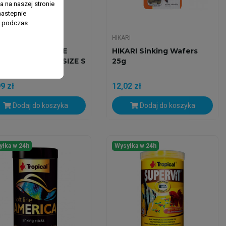
 na naszej stronie
nastepnie
ń podczas
ICAL
HIKARI
PICAL SOFT LINE
HIKARI Sinking Wafers
ICA CARNIVORE SIZE S
25g
ML/150G
9 zł
12,02 zł
Dodaj do koszyka
Dodaj do koszyka
yłka w 24h
Wysyłka w 24h