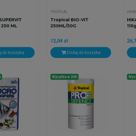
TROPICAL
HIKA
SUPERVIT
Tropical BIO-VIT
HIK
250 ML
250ML/50G
110
12,04 zł
26,7
j do koszyka
Dodaj do koszyka
h
Wysyłka w 24h
Wys