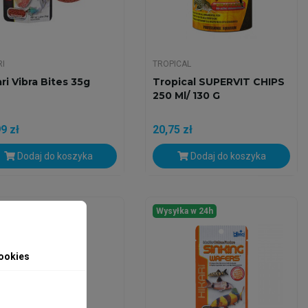
RI
TROPICAL
ri Vibra Bites 35g
Tropical SUPERVIT CHIPS
250 Ml/ 130 G
9 zł
20,75 zł
Dodaj do koszyka
Dodaj do koszyka
yłka w 24h
Wysyłka w 24h
ookies