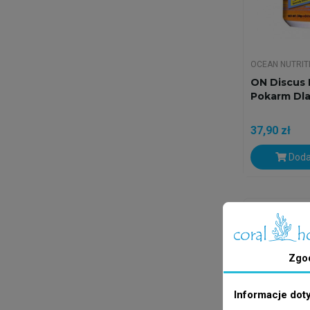
OCEAN NUTRIT
ON Discus 
Pokarm Dl
37,90 zł
Doda
Wysyłka w 24
Zgo
Informacje dot