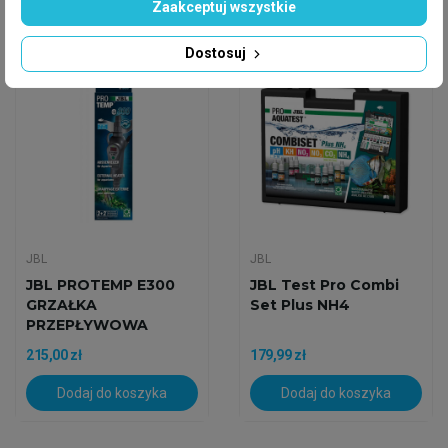
Zaakceptuj wszystkie
Dostosuj
Wysyłka w 24h
Wysyłka w 24h
JBL
JBL
JBL PROTEMP E300
JBL Test Pro Combi
GRZAŁKA
Set Plus NH4
PRZEPŁYWOWA
215,00 zł
179,99 zł
Dodaj do koszyka
Dodaj do koszyka