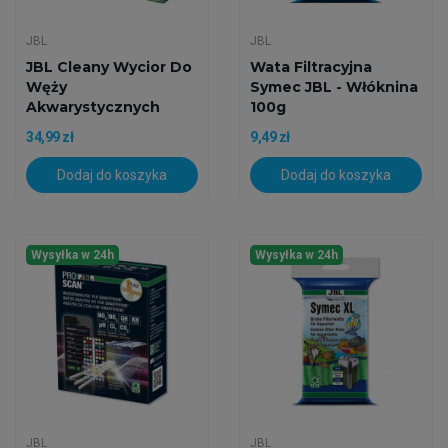
JBL
JBL
JBL Cleany Wycior Do
Wata Filtracyjna
Węży
Symec JBL - Włóknina
Akwarystycznych
100g
34,99 zł
9,49 zł
Dodaj do koszyka
Dodaj do koszyka
Wysyłka w 24h
Wysyłka w 24h
JBL
JBL