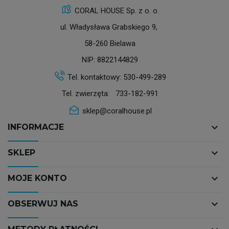
CORAL HOUSE Sp. z o. o.
ul. Władysława Grabskiego 9,
58-260 Bielawa
NIP: 8822144829
Tel. kontaktowy:
530-499-289
Tel. zwierzęta:
733-182-991
sklep@coralhouse.pl
keyboard_arrow_down
INFORMACJE
keyboard_arrow_down
SKLEP
keyboard_arrow_down
MOJE KONTO
keyboard_arrow_down
OBSERWUJ NAS