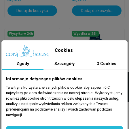
Dodaj do koszyka
Dodaj do koszyka
Wysyłka w 24h
Wysyłka w 24h
Cookies
Zgody
Szczegóły
O Cookies
FILTRUJ
Informacje dotyczące plików cookies
Ta witryna korzysta z własnych plików cookie, aby zapewnić Ci
JBL
JBL
najwyższy poziom doświadczenia na naszej stronie . Wykorzystujemy
JBL OUTSET Wide
JBL PROTEMP E500
również pliki cookie stron trzecich w celu ulepszenia naszych usług,
16/22 Wylot + Dysza
GRZAŁKA
analizy a nastepnie wyświetlania reklam związanych z Twoimi
PRZEPŁYWOWA
preferencjami na podstawie analizy Twoich zachowań podczas
nawigacji.
48,70 zł
249,03 zł
Dodaj do koszyka
Dodaj do koszyka