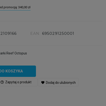
zed promocją:
340,00 zł
22109166
EAN:
6950291250001
rki Reef Octopus
DO KOSZYKA
help_outline
Zapytaj o produkt
favorite
Dodaj do ulubionych