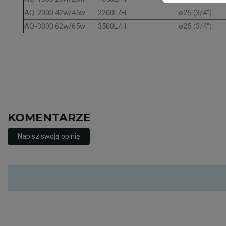
AQ-2000
42w/45w
2200L/H
ø25 (3/4″)
AQ-3000
62w/65w
3500L/H
ø25 (3/4″)
KOMENTARZE
Napisz swoją opinię