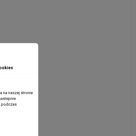
ookies
 na naszej stronie
nastepnie
ń podczas