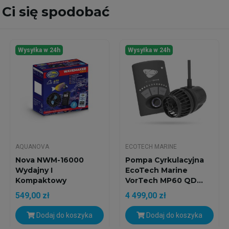
Ci się spodobać
Wysyłka w 24h
Wysyłka w 24h
AQUANOVA
ECOTECH MARINE
Nova NWM-16000
Pompa Cyrkulacyjna
Wydajny I
EcoTech Marine
Kompaktowy
VorTech MP60 QD...
Cyrkulator Do
549,00 zł
4 499,00 zł
Akwarium
Dodaj do koszyka
Dodaj do koszyka