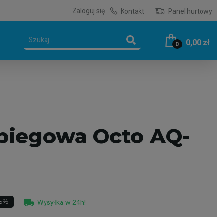
Zaloguj się
Kontakt
Panel hurtowy
0,00 zł
0
biegowa Octo AQ-
local_shipping
15%
Wysyłka w 24h!