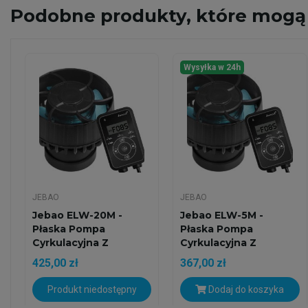
Podobne
produkty, które mogą 
Wysyłka w 24h
JEBAO
JEBAO
Jebao ELW-20M -
Jebao ELW-5M -
Płaska Pompa
Płaska Pompa
Cyrkulacyjna Z
Cyrkulacyjna Z
Kontrolerem I...
Kontrolerem I...
425,00 zł
367,00 zł
Produkt niedostępny
Dodaj do koszyka