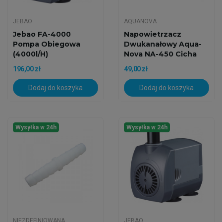
JEBAO
AQUANOVA
Jebao FA-4000
Napowietrzacz
Pompa Obiegowa
Dwukanałowy Aqua-
(4000l/h)
Nova NA-450 Cicha
Pompka...
196,00 zł
49,00 zł
Dodaj do koszyka
Dodaj do koszyka
Wysyłka w 24h
Wysyłka w 24h
NIEZDEFINIOWANA
JEBAO