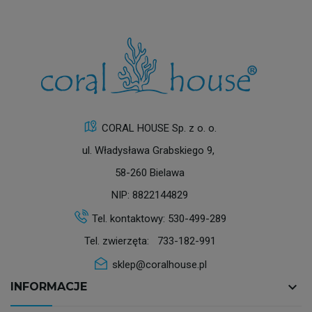
CORAL HOUSE Sp. z o. o.
ul. Władysława Grabskiego 9,
58-260 Bielawa
NIP: 8822144829
Tel. kontaktowy:
530-499-289
Tel. zwierzęta:
733-182-991
sklep@coralhouse.pl
keyboard_arrow_down
INFORMACJE