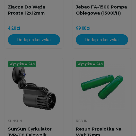
Złącze Do Węża
Jebao FA-1500 Pompa
Proste 12x12mm
Obiegowa (1500l/h)
4,20 zł
99,00 zł
Dodaj do koszyka
Dodaj do koszyka
Wysyłka w 24h
Wysyłka w 24h
SUNSUN
RESUN
SunSun Cyrkulator
Resun Przelotka Na
JVP-110 Falownik
Wąż 12mm