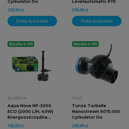
Cyrkulator Do
Levelautomatic EYE
Akwarium
Aqua Trend
229,99 zł
399,00 zł
Dodaj do koszyka
Dodaj do koszyka
Wysyłka w 24h
Wysyłka w 24h
AQUANOVA
TUNZE
Aqua Nova NP-2000
Tunze Turbelle
ECO (2000 L/h, 45W)
Nanostream 6015.005
Energooszczędna...
Cyrkulator Do
Akwarium
160,00 zł
204,99 zł