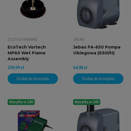
ECOTECH MARINE
JEBAO
EcoTech Vortech
Jebao FA-650 Pompa
MP60 Wet Frame
Obiegowa (650l/h)
Assembly
239,99 zł
64,00 zł
Dodaj do koszyka
Dodaj do koszyka
Wysyłka w 24h
Wysyłka w 24h