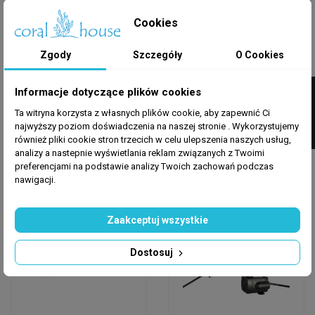
Cookies
AQUANOVA
HYDOR
Zgody
Szczegóły
O Cookies
NCO2-REG-SOLENOID
HYDOR Pompa Koralia
Reduktor CO2 Z
6500 EU
FILTRUJ
Informacje dotyczące plików cookies
Elektrozaworem
Ta witryna korzysta z własnych plików cookie, aby zapewnić Ci
247,17 zł
290,00 zł
najwyższy poziom doświadczenia na naszej stronie . Wykorzystujemy
również pliki cookie stron trzecich w celu ulepszenia naszych usług,
Dodaj do koszyka
Dodaj do koszyka
analizy a nastepnie wyświetlania reklam związanych z Twoimi
preferencjami na podstawie analizy Twoich zachowań podczas
nawigacji.
Wysyłka w 24h
Wysyłka w 24h
Zaakceptuj wszystkie
Dostosuj