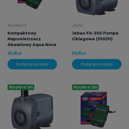
AQUANOVA
JEBAO
Kompaktowy
Jebao FA-350 Pompa
Napowietrzacz
Obiegowa (350l/h)
Akwariowy Aqua Nova
NA-100 (130...
35,00 zł
59,00 zł
Dodaj do koszyka
Dodaj do koszyka
Wysyłka w 24h
Wysyłka w 24h