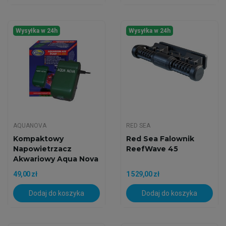
Wysyłka w 24h
Wysyłka w 24h
AQUANOVA
RED SEA
Kompaktowy
Red Sea Falownik
Napowietrzacz
ReefWave 45
Akwariowy Aqua Nova
NA-200 (180...
49,00 zł
1 529,00 zł
Dodaj do koszyka
Dodaj do koszyka