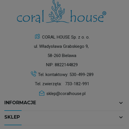
CORAL HOUSE Sp. z o. o.
ul. Władysława Grabskiego 9,
58-260 Bielawa
NIP: 8822144829
Tel. kontaktowy:
530-499-289
Tel. zwierzęta:
733-182-991
sklep@coralhouse.pl
keyboard_arrow_down
INFORMACJE
keyboard_arrow_down
SKLEP