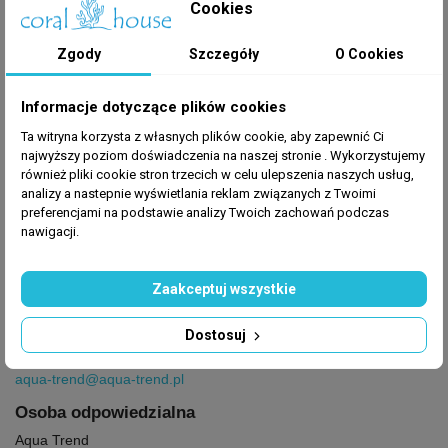
Cookies
Zgody
Szczegóły
O Cookies
Informacje dotyczące plików cookies
Ta witryna korzysta z własnych plików cookie, aby zapewnić Ci
GPSR
najwyższy poziom doświadczenia na naszej stronie . Wykorzystujemy
również pliki cookie stron trzecich w celu ulepszenia naszych usług,
Producent
: Aqua Trend
analizy a nastepnie wyświetlania reklam związanych z Twoimi
preferencjami na podstawie analizy Twoich zachowań podczas
nawigacji.
Producent
Zaakceptuj wszystkie
Aqua Trend
Lokatorska 3,
Dostosuj
93-021 Łódź,
Polska
aqua-trend@aqua-trend.pl
Osoba odpowiedzialna
Aqua Trend