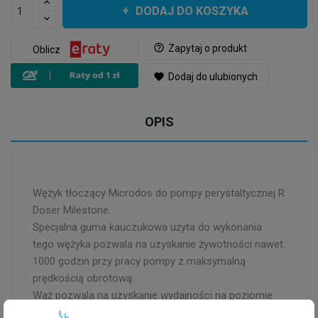
DODAJ DO KOSZYKA
help_outline
Zapytaj o produkt
Oblicz
favorite
Dodaj do ulubionych
OPIS
Wężyk tłoczący Microdos do pompy perystaltycznej R
Doser Milestone.
Specjalna guma kauczukowa użyta do wykonania
tego wężyka pozwala na uzyskanie żywotności nawet
1000 godzin przy pracy pompy z maksymalną
prędkością obrotową.
Wąż pozwala na uzyskanie wydajności na poziomie
od 0 – 15ml/h