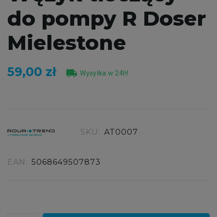
do pompy R Doser
Mielestone
59,00 zł
local_shipping
Wysyłka w 24h!
SKU:
AT0007
EAN:
5068649507873