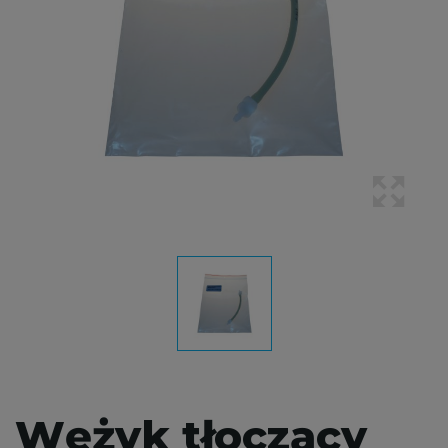
Wężyk tłoczący