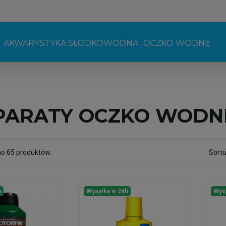
AKWARYSTYKA SŁODKOWODNA
OCZKO WODNE
PARATY OCZKO WODN
no 65 produktów.
Sortu
h
Wysyłka w 24h
Wys