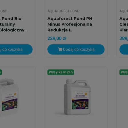
POND
AQUAFOREST POND
AQUA
 Pond Bio
Aquaforest Pond PH
Aqu
turalny
Minus Profesjonalna
Cle
iologiczny...
Redukcja I...
Klar
229,00 zł
389,
j do koszyka
Dodaj do koszyka
h
Wysyłka w 24h
Wys