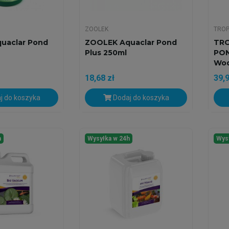
ZOOLEK
TROP
uaclar Pond
ZOOLEK Aquaclar Pond
TRO
Plus 250ml
PON
Wo
18,68 zł
39,9
j do koszyka
Dodaj do koszyka
h
Wysyłka w 24h
Wys