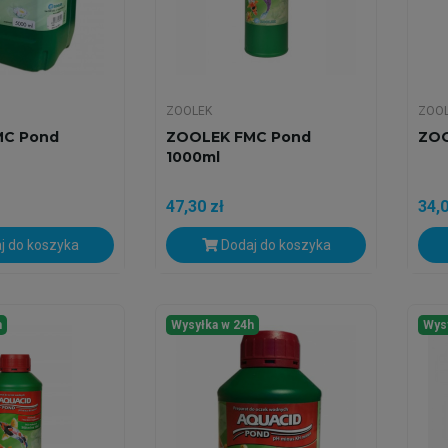
ZOOLEK
ZOO
MC Pond
ZOOLEK FMC Pond
ZOO
1000ml
47,30 zł
34,0
j do koszyka
Dodaj do koszyka
h
Wysyłka w 24h
Wys