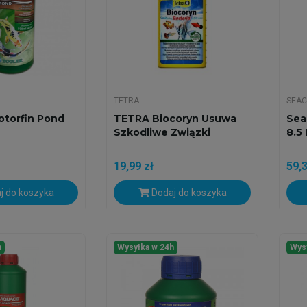
TETRA
SEA
torfin Pond
TETRA Biocoryn Usuwa
Sea
Szkodliwe Związki
8.5 
19,99 zł
59,3
j do koszyka
Dodaj do koszyka
h
Wysyłka w 24h
Wys