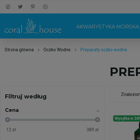
AKWARYSTYKA MORSKA
Strona główna
Oczko Wodne
Preparaty oczko wodne
PRE
Znalezio
Filtruj według
Cena
Wysyłka w 24
12
zł
389
zł