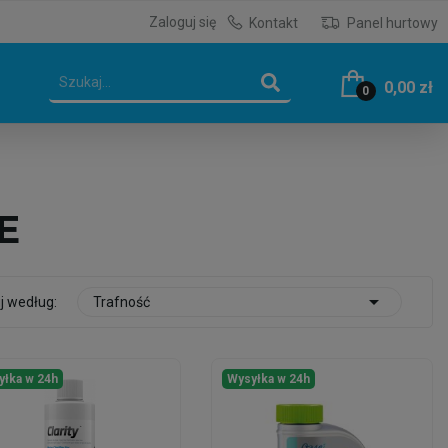
Zaloguj się
Kontakt
Panel hurtowy
0,00 zł
0
E

j według:
Trafność
yłka w 24h
Wysyłka w 24h