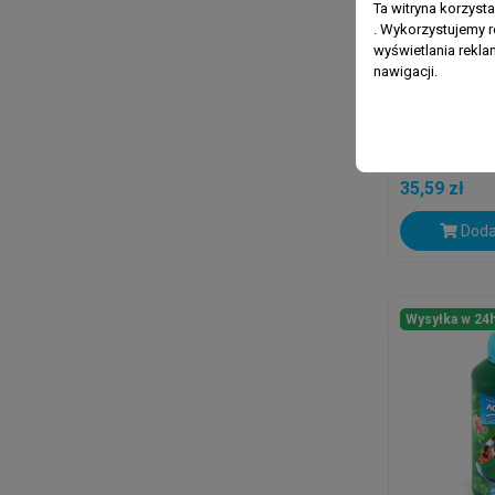
Ta witryna korzyst
. Wykorzystujemy r
wyświetlania rekl
nawigacji.
ZOOLEK
ZOOLEK An
Plus 500ml
35,59 zł
Doda
Wysyłka w 24