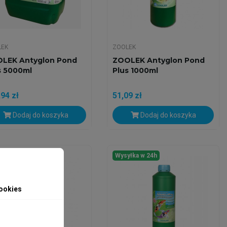
LEK
ZOOLEK
LEK Antyglon Pond
ZOOLEK Antyglon Pond
s 5000ml
Plus 1000ml
94 zł
51,09 zł
Dodaj do koszyka
Dodaj do koszyka
yłka w 24h
Wysyłka w 24h
ookies