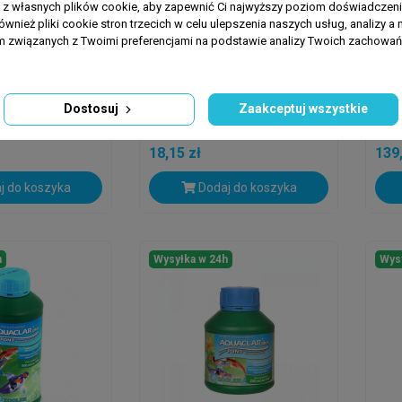
a z własnych plików cookie, aby zapewnić Ci najwyższy poziom doświadczenia
ównież pliki cookie stron trzecich w celu ulepszenia naszych usług, analizy a 
am związanych z Twoimi preferencjami na podstawie analizy Twoich zachowa
ZOOLEK
ZOO
tyglon Pond
ZOOLEK Antyglon Pond
ZOO
Plus 250ml
Plu
Dostosuj
Zaakceptuj wszystkie
18,15 zł
139,
j do koszyka
Dodaj do koszyka
h
Wysyłka w 24h
Wys