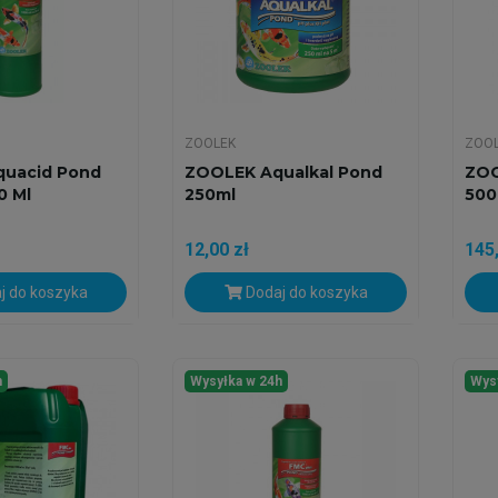
ZOOLEK
ZOO
quacid Pond
ZOOLEK Aqualkal Pond
ZOO
0 Ml
250ml
500
12,00 zł
145,
j do koszyka
Dodaj do koszyka
h
Wysyłka w 24h
Wys