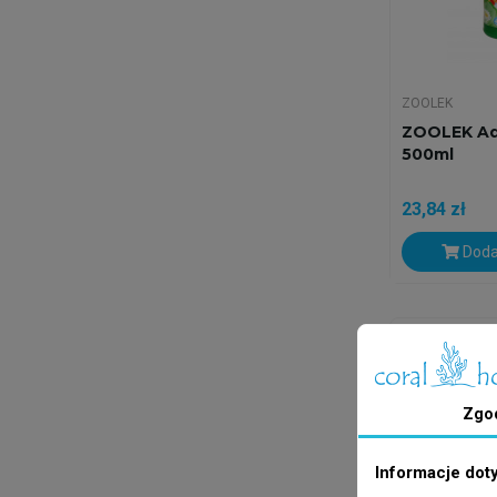
ZOOLEK
ZOOLEK Aq
500ml
23,84 zł
Doda
Wysyłka w 24
Zgo
Informacje dot