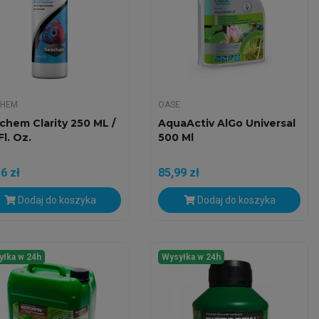
CHEM
OASE
chem Clarity 250 ML /
AquaActiv AlGo Universal
Fl. Oz.
500 Ml
6 zł
85,99 zł
Dodaj do koszyka
Dodaj do koszyka
yłka w 24h
Wysyłka w 24h