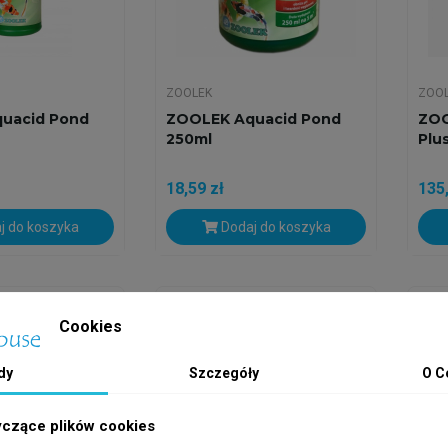
ZOOLEK
ZOO
uacid Pond
ZOOLEK Aquacid Pond
ZOO
250ml
Plu
18,59 zł
135,
j do koszyka
Dodaj do koszyka
h
Wysyłka w 24h
Wys
Cookies
dy
Szczegóły
O C
yczące plików cookies