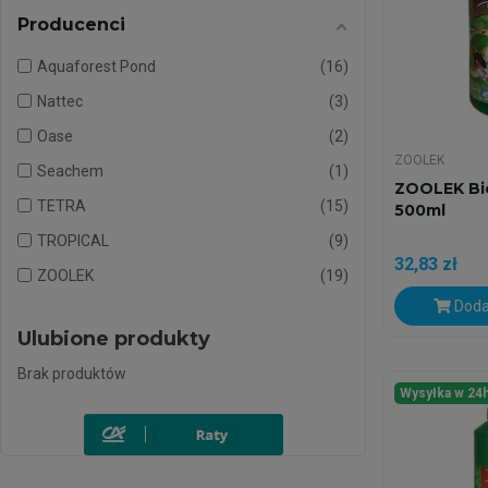
Producenci
Aquaforest Pond
16
Nattec
3
Oase
2
ZOOLEK
Seachem
1
ZOOLEK Bio
TETRA
15
500ml
TROPICAL
9
32,83 zł
ZOOLEK
19
Doda
Ulubione produkty
Brak produktów
Wysyłka w 24