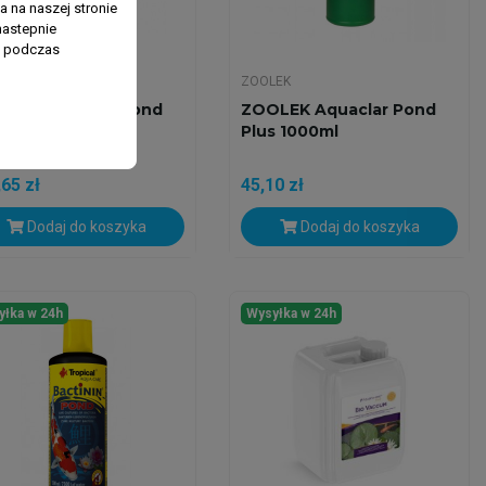
 na naszej stronie
nastepnie
ń podczas
LEK
ZOOLEK
LEK Aquaclar Pond
ZOOLEK Aquaclar Pond
s 5000ml
Plus 1000ml
65 zł
45,10 zł
Dodaj do koszyka
Dodaj do koszyka
yłka w 24h
Wysyłka w 24h