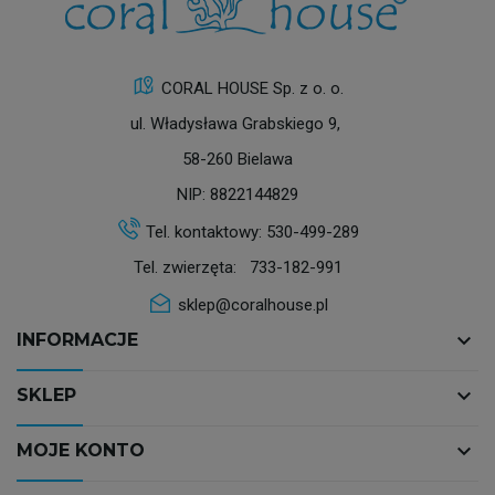
CORAL HOUSE Sp. z o. o.
ul. Władysława Grabskiego 9,
58-260 Bielawa
NIP: 8822144829
Tel. kontaktowy:
530-499-289
Tel. zwierzęta:
733-182-991
sklep@coralhouse.pl
keyboard_arrow_down
INFORMACJE
keyboard_arrow_down
SKLEP
keyboard_arrow_down
MOJE KONTO