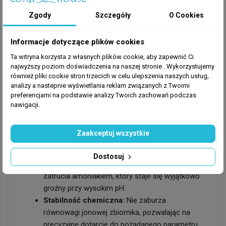
w zbiorniku.
Zgody
Szczegóły
O Cookies
Informacje dotyczące plików cookies
Dlaczego Aquaforest pH Minus jest
wyjątkowy?
Ta witryna korzysta z własnych plików cookie, aby zapewnić Ci
najwyższy poziom doświadczenia na naszej stronie . Wykorzystujemy
W przeciwieństwie do tanich zamienników, preparat z
również pliki cookie stron trzecich w celu ulepszenia naszych usług,
linii
Aquaforest Pond
został zaprojektowany z myślą
analizy a nastepnie wyświetlania reklam związanych z Twoimi
o maksymalnym bezpieczeństwie biologicznym. Jego
preferencjami na podstawie analizy Twoich zachowań podczas
nawigacji.
unikalne cechy to:
Bezpieczeństwo środowiskowe:
Produkt
Zaakceptuj wszystkie
wolny od fosforanów, dzięki czemu nie
stymuluje wzrostu niepożądanych glonów.
Dostosuj
Ochrona ryb:
Skutecznie redukuje ryzyko
zatrucia amoniakiem, który staje się wyjątkowo
groźny przy wysokim pH.
Stabilność chemiczna:
Nie zaburza
równowagi jonowej zbiornika, pozwalając na
precyzyjne dotarcie do pożądanego parametru.