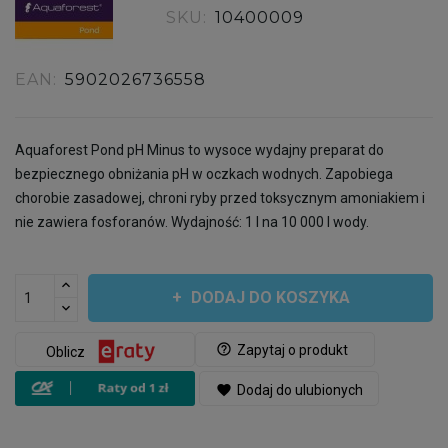
SKU:
10400009
EAN:
5902026736558
Aquaforest Pond pH Minus to wysoce wydajny preparat do
bezpiecznego obniżania pH w oczkach wodnych. Zapobiega
chorobie zasadowej, chroni ryby przed toksycznym amoniakiem i
nie zawiera fosforanów. Wydajność: 1 l na 10 000 l wody.
DODAJ DO KOSZYKA
help_outline
Zapytaj o produkt
Oblicz
favorite
Dodaj do ulubionych