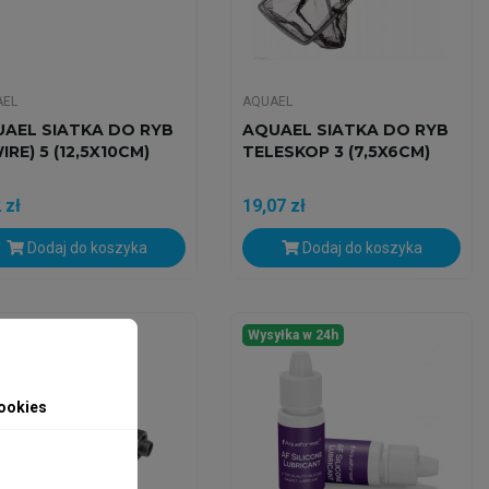
AEL
AQUAEL
AEL SIATKA DO RYB
AQUAEL SIATKA DO RYB
WIRE) 5 (12,5X10CM)
TELESKOP 3 (7,5X6CM)
 zł
19,07 zł
Dodaj do koszyka
Dodaj do koszyka
yłka w 24h
Wysyłka w 24h
ookies