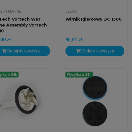
ECH MARINE
JEBAO
Tech Vortech Wet
Wirnik Igiełkowy DC 1500
me Assembly Vortech
10
00 zł
95,01 zł
Dodaj do koszyka
Dodaj do koszyka
yłka w 24h
Wysyłka w 24h