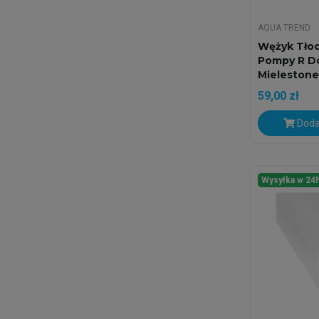
AQUA TREND
Wężyk Tło
Pompy R D
Mielestone
59,00 zł
Doda
Wysyłka w 24