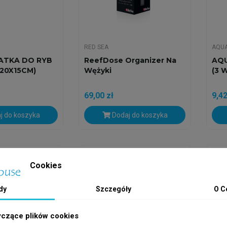
RED SEA
AQU
ATKA DO RYB
ReefDose Organizer Na
AQU
 (20X15CM)
Wężyki
(3 
69,00 zł
9,42
j do koszyka
Dodaj do koszyka
h
Wysyłka w 24h
Wys
Cookies
dy
Szczegóły
O C
yczące plików cookies