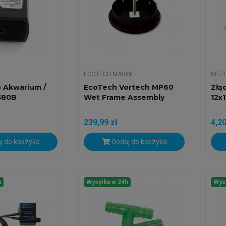
ECOTECH MARINE
NIEZ
 Akwarium /
EcoTech Vortech MP60
Złą
G80B
Wet Frame Assembly
12x
239,99 zł
4,20
j do koszyka
Dodaj do koszyka
h
Wysyłka w 24h
Wys