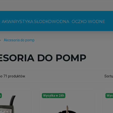
AKWARYSTYKA SŁODKOWODNA
OCZKO WODNE
Akcesoria do pomp
ESORIA DO POMP
no 71 produktów.
Sortu
h
Wysyłka w 24h
Wys