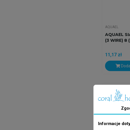
AQUAEL
AQUAEL SI
(3 WIRE) 8
11,17 zł
Doda
Wysyłka w 24
Zgo
Informacje dot