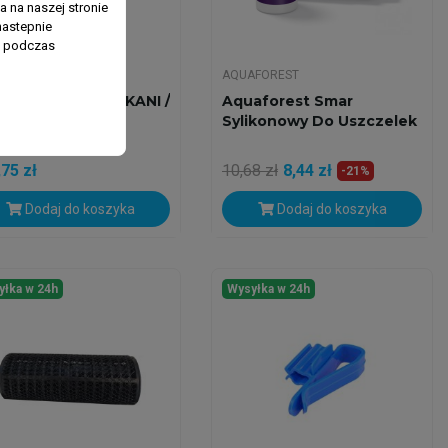
 na naszej stronie
nastepnie
ń podczas
AEL
AQUAFOREST
ael + SILNIK MIDIKANI /
Aquaforest Smar
TIKANI (800L/H)
Sylikonowy Do Uszczelek
75 zł
10,68 zł
8,44 zł
-21%
Dodaj do koszyka
Dodaj do koszyka
yłka w 24h
Wysyłka w 24h