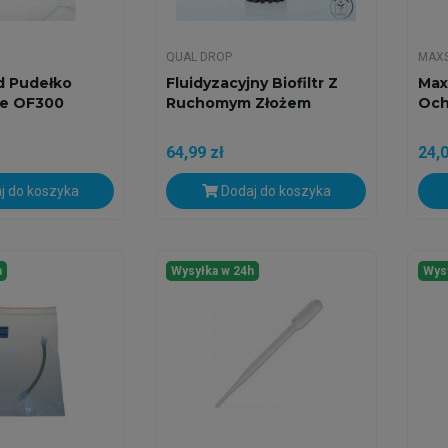
QUAL DROP
MAX
d Pudełko
Fluidyzacyjny Biofiltr Z
Max
e OF300
Ruchomym Złożem
Och
64,99 zł
24,0
j do koszyka
Dodaj do koszyka
h
Wysyłka w 24h
Wys