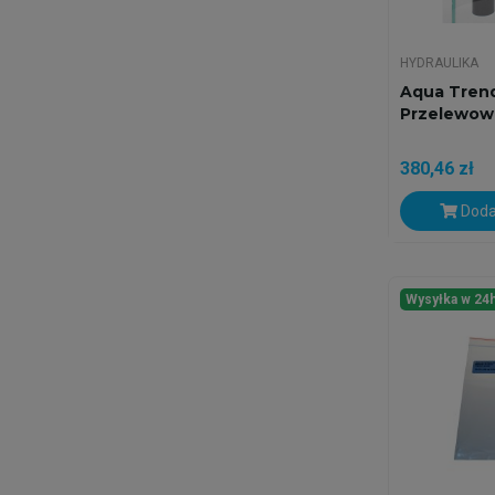
HYDRAULIKA
Aqua Tren
Przelewow
380,46 zł
Doda
Wysyłka w 24