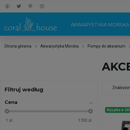
AKWARYSTYKA MORSKA
Strona główna
Akwarystyka Morska
Pompy do akwarium
AKC
Znalezio
Filtruj według
Cena
Wysyłka w 24
1
zł
1700
zł