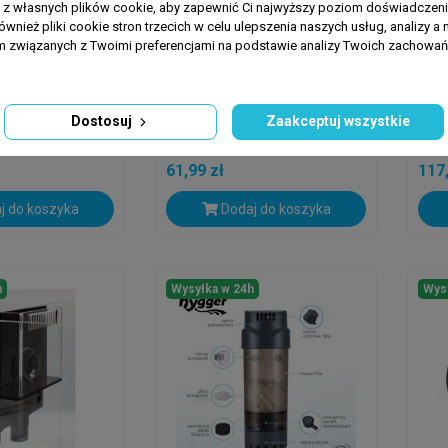
a z własnych plików cookie, aby zapewnić Ci najwyższy poziom doświadczenia
ównież pliki cookie stron trzecich w celu ulepszenia naszych usług, analizy a 
am związanych z Twoimi preferencjami na podstawie analizy Twoich zachowa
GROTECH
AQU
anko U Na Wąż
Wężyk Do Pomp
Aqu
SP4800/SP4800S
MUL
Dostosuj
Zaakceptuj wszystkie
61,99 zł
117,
j do koszyka
Dodaj do koszyka
h
Wysyłka w 24h
Wys