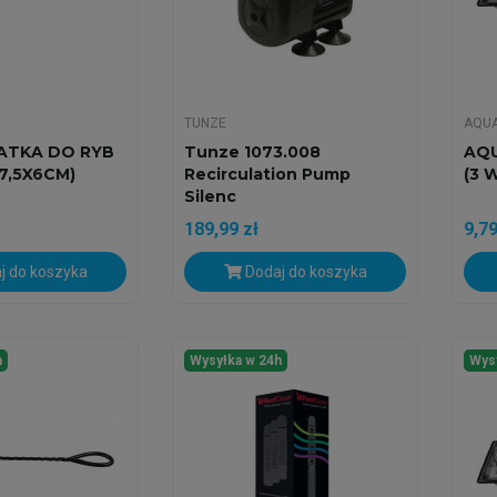
TUNZE
AQU
ATKA DO RYB
Tunze 1073.008
AQU
(7,5X6CM)
Recirculation Pump
(3 
Silenc
189,99 zł
9,79
j do koszyka
Dodaj do koszyka
h
Wysyłka w 24h
Wys