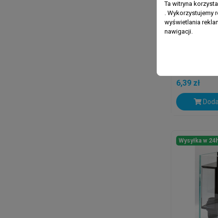
Ta witryna korzyst
. Wykorzystujemy r
wyświetlania rekl
nawigacji.
RESUN
Resun Kol
8mm
6,39 zł
Doda
Wysyłka w 24