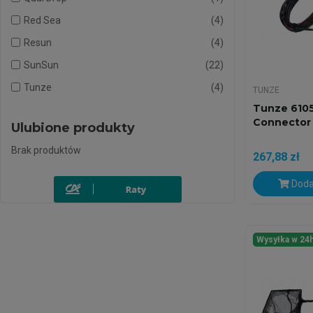
Red Sea
4
Resun
4
SunSun
22
Tunze
4
TUNZE
Tunze 6105
Connector
Ulubione produkty
Brak produktów
267,88 zł
Doda
Wysyłka w 24