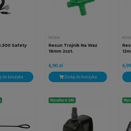
RESUN
RES
.500 Safety
Resun Trojnik Na Waz
Res
16mm 2szt.
12m
6,90 zł
6,99
j do koszyka
Dodaj do koszyka
h
Wysyłka w 24h
Wys