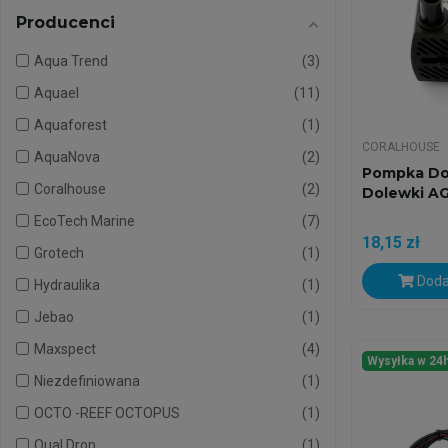
Producenci
Aqua Trend
3
Aquael
11
Aquaforest
1
CORALHOUSE
AquaNova
2
Pompka Do
Coralhouse
2
Dolewki A
EcoTech Marine
7
18,15 zł
Grotech
1
Doda
Hydraulika
1
Jebao
1
Maxspect
4
Wysyłka w 24
Niezdefiniowana
1
OCTO -REEF OCTOPUS
1
Qual Drop
1