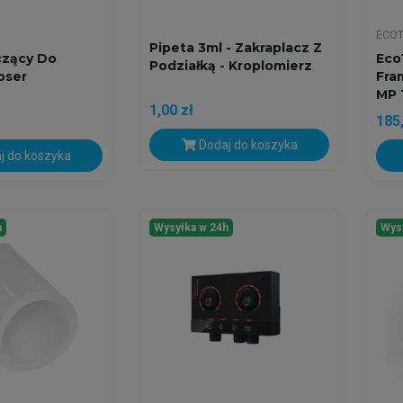
ECOT
Pipeta 3ml - Zakraplacz Z
czący Do
Eco
Podziałką - Kroplomierz
oser
Fra
MP 
1,00 zł
185,
Dodaj do koszyka
j do koszyka
h
Wysyłka w 24h
Wys