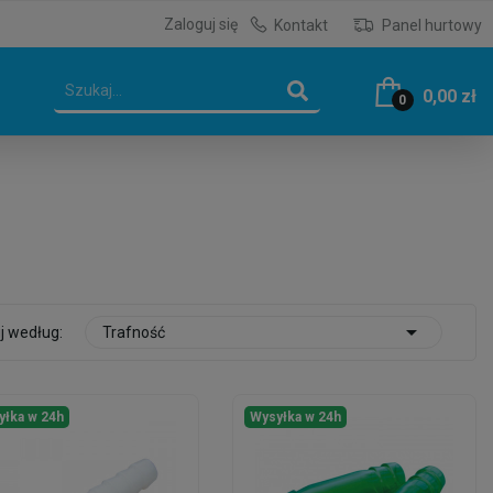
Zaloguj się
Kontakt
Panel hurtowy
0,00 zł
0

j według:
Trafność
yłka w 24h
Wysyłka w 24h