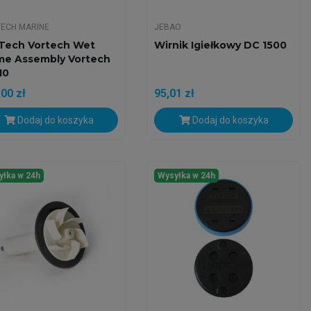
ECH MARINE
JEBAO
Tech Vortech Wet
Wirnik Igiełkowy DC 1500
me Assembly Vortech
10
00 zł
95,01 zł
Dodaj do koszyka
Dodaj do koszyka
yłka w 24h
Wysyłka w 24h