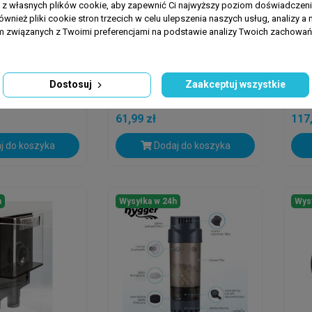
a z własnych plików cookie, aby zapewnić Ci najwyższy poziom doświadczenia
ównież pliki cookie stron trzecich w celu ulepszenia naszych usług, analizy a 
am związanych z Twoimi preferencjami na podstawie analizy Twoich zachowa
GROTECH
AQU
anko U Na Wąż
Wężyk Do Pomp
Aqu
SP4800/SP4800S
MUL
Dostosuj
Zaakceptuj wszystkie
61,99 zł
117,
j do koszyka
Dodaj do koszyka
h
Wysyłka w 24h
Wys