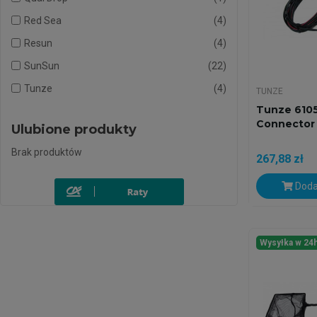
Red Sea
4
Resun
4
SunSun
22
Tunze
4
TUNZE
Tunze 6105
Connector
Ulubione produkty
Brak produktów
267,88 zł
Doda
Wysyłka w 24