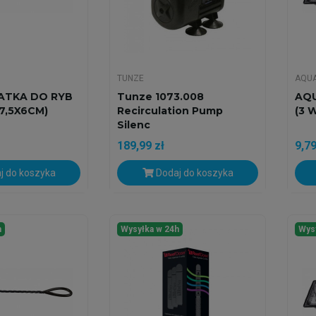
TUNZE
AQU
ATKA DO RYB
Tunze 1073.008
AQU
(7,5X6CM)
Recirculation Pump
(3 
Silenc
189,99 zł
9,79
j do koszyka
Dodaj do koszyka
h
Wysyłka w 24h
Wys