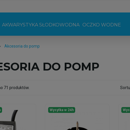
AKWARYSTYKA SŁODKOWODNA
OCZKO WODNE
Akcesoria do pomp
ESORIA DO POMP
no 71 produktów.
Sortu
h
Wysyłka w 24h
Wys