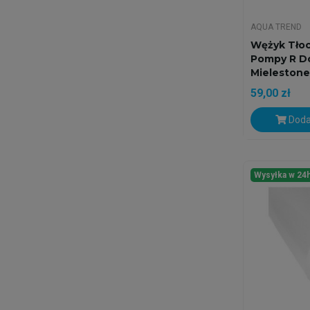
AQUA TREND
Wężyk Tło
Pompy R D
Mielestone
59,00 zł
Doda
Wysyłka w 24