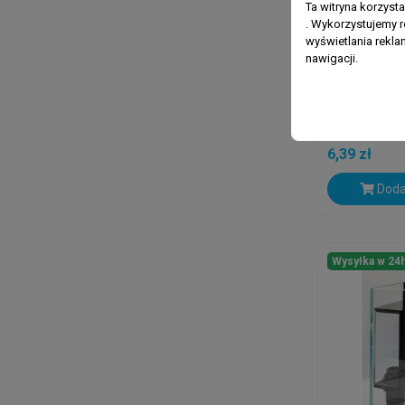
Ta witryna korzyst
. Wykorzystujemy r
wyświetlania rekl
nawigacji.
RESUN
Resun Kol
8mm
6,39 zł
Doda
Wysyłka w 24