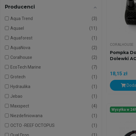
Producenci
Aqua Trend
3
Aquael
11
Aquaforest
1
CORALHOUSE
AquaNova
2
Pompka Do
Coralhouse
2
Dolewki A
EcoTech Marine
7
18,15 zł
Grotech
1
Doda
Hydraulika
1
Jebao
1
Maxspect
4
Wysyłka w 24
Niezdefiniowana
1
OCTO -REEF OCTOPUS
1
Qual Drop
1