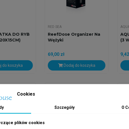
RED SEA
AQU
ATKA DO RYB
ReefDose Organizer Na
AQU
 (20X15CM)
Wężyki
(3 
69,00 zł
9,42
j do koszyka
Dodaj do koszyka
h
Wysyłka w 24h
Wys
Cookies
dy
Szczegóły
O C
yczące plików cookies