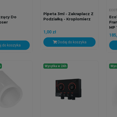
ECOT
Pipeta 3ml - Zakraplacz Z
czący Do
Eco
Podziałką - Kroplomierz
oser
Fra
MP 
1,00 zł
185,
Dodaj do koszyka
j do koszyka
h
Wysyłka w 24h
Wys