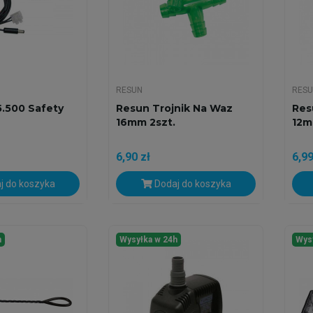
RESUN
RES
.500 Safety
Resun Trojnik Na Waz
Res
16mm 2szt.
12m
6,90 zł
6,99
j do koszyka
Dodaj do koszyka
h
Wysyłka w 24h
Wys