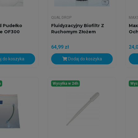
QUAL DROP
MAX
d Pudełko
Fluidyzacyjny Biofiltr Z
Max
e OF300
Ruchomym Złożem
Och
64,99 zł
24,0
j do koszyka
Dodaj do koszyka
h
Wysyłka w 24h
Wys