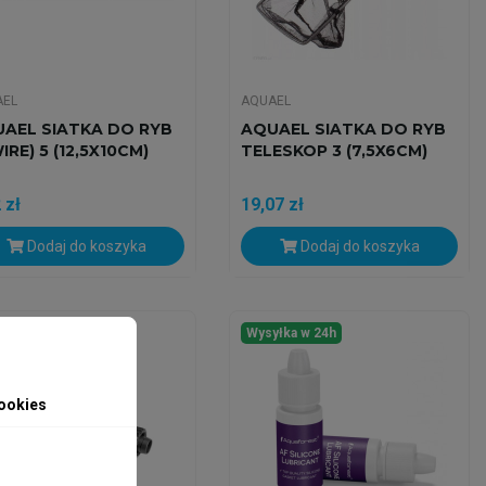
AEL
AQUAEL
AEL SIATKA DO RYB
AQUAEL SIATKA DO RYB
WIRE) 5 (12,5X10CM)
TELESKOP 3 (7,5X6CM)
 zł
19,07 zł
Dodaj do koszyka
Dodaj do koszyka
yłka w 24h
Wysyłka w 24h
ookies