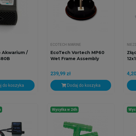
ECOTECH MARINE
NIEZ
 Akwarium /
EcoTech Vortech MP60
Złą
G80B
Wet Frame Assembly
12x
239,99 zł
4,20
j do koszyka
Dodaj do koszyka
h
Wysyłka w 24h
Wys