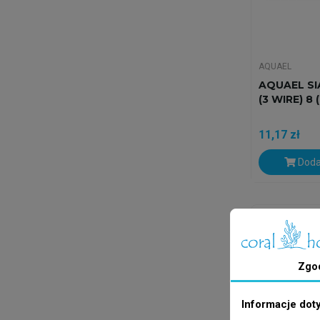
AQUAEL
AQUAEL SI
(3 WIRE) 8
11,17 zł
Doda
Wysyłka w 24
Zgo
Informacje dot