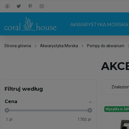
AKWARYSTYKA MORSKA
Strona główna
Akwarystyka Morska
Pompy do akwarium
AKC
Znalezio
Filtruj według
Cena
Wysyłka w 24
1
zł
1700
zł