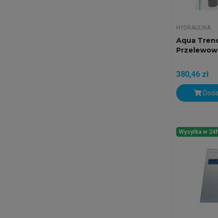
HYDRAULIKA
Aqua Tren
Przelewow
380,46 zł
Doda
Wysyłka w 24