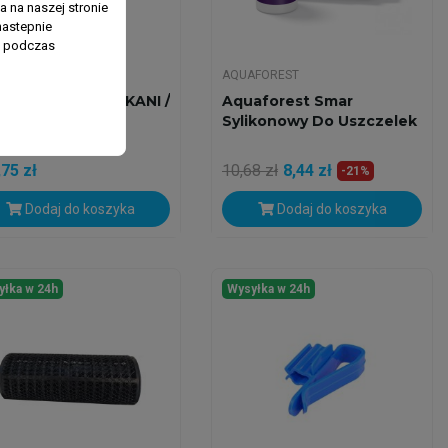
 na naszej stronie
nastepnie
ń podczas
AEL
AQUAFOREST
ael + SILNIK MIDIKANI /
Aquaforest Smar
TIKANI (800L/H)
Sylikonowy Do Uszczelek
75 zł
10,68 zł
8,44 zł
-21%
Dodaj do koszyka
Dodaj do koszyka
yłka w 24h
Wysyłka w 24h