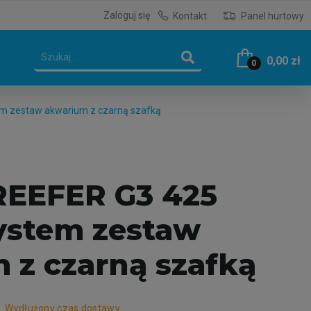
Zaloguj się
Kontakt
Panel hurtowy
0,00 zł
0
em zestaw akwarium z czarną szafką
REEFER G3 425
ystem zestaw
 z czarną szafką
r
Wydłużony czas dostawy