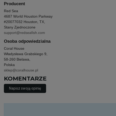
Producent
Red Sea
4687 World Houston Parkway
#200
77032 Houston, TX,
Stany Zjednoczone
support@redseafish.com
Osoba odpowiedzialna
Coral House
Władysława Grabskiego 9,
58-260 Bielawa,
Polska
sklep@coralhouse.pl
KOMENTARZE
Napisz swoją opinię