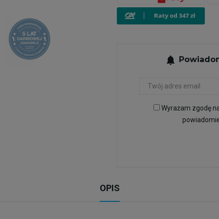
notifications
Powiadom
Wyrażam zgodę na 
powiadomien
OPIS