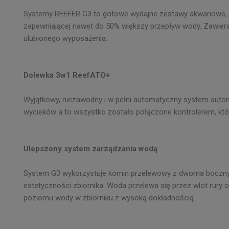
Systemy REEFER G3 to gotowe wydajne zestawy akwariowe, kt
zapewniającej nawet do 50% większy przepływ wody. Zawieraj
ulubionego wyposażenia.
Dolewka 3w1 ReefATO+
Wyjątkowy, niezawodny i w pełni automatyczny system autom
wycieków a to wszystko zostało połączone kontrolerem, któr
Ulepszony system zarządzania wodą
System G3 wykorzystuje komin przelewowy z dwoma bocznymi 
estetyczności zbiornika. Woda przelewa się przez wlot rury 
poziomu wody w zbiorniku z wysoką dokładnością.