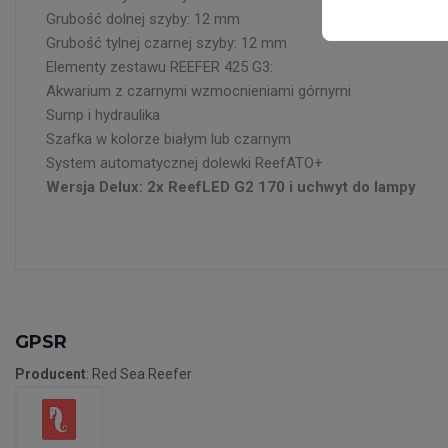
Grubość dolnej szyby: 12 mm
Grubość tylnej czarnej szyby: 12 mm
Elementy zestawu REEFER 425 G3:
Akwarium z czarnymi wzmocnieniami górnymi
Sump i hydraulika
Szafka w kolorze białym lub czarnym
System automatycznej dolewki ReefATO+
Wersja Delux: 2x ReefLED G2 170 i uchwyt do lampy
GPSR
Producent
: Red Sea Reefer