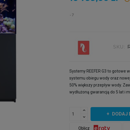
7
SKU:
Systemy REEFER G3 to gotowe wy
systemu obiegu wody oraz nowej,
50% większy przepływ wody. Zawie
wydłużoną gwarancją do 5 lat i 
DODAJ 
Oblicz