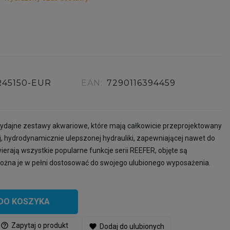
R45150-EUR
EAN:
7290116394459
dajne zestawy akwariowe, które mają całkowicie przeprojektowany
 hydrodynamicznie ulepszonej hydrauliki, zapewniającej nawet do
rają wszystkie popularne funkcje serii REEFER, objęte są
można je w pełni dostosować do swojego ulubionego wyposażenia.
DO KOSZYKA
help_outline
Zapytaj o produkt
favorite
Dodaj do ulubionych