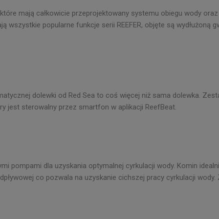
óre mają całkowicie przeprojektowany systemu obiegu wody oraz no
ą wszystkie popularne funkcje serii REEFER, objęte są wydłużoną g
atycznej dolewki od Red Sea to coś więcej niż sama dolewka. Zes
y jest sterowalny przez smartfon w aplikacji ReefBeat.
pompami dla uzyskania optymalnej cyrkulacji wody. Komin idealnie
odpływowej co pozwala na uzyskanie cichszej pracy cyrkulacji wody