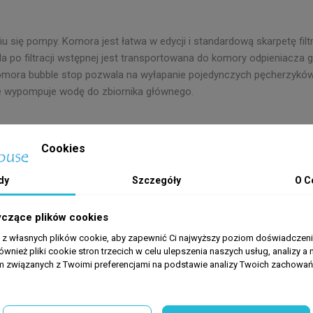
iu się pompy. Komora jest łatwa w edycji i standardową skarpetę fi
a po filtracji wstępnej jest transportowana do komory odpieniacza 
mora bubble stop pozwala na wyłapanie pojedynczych pęcherzyków p
e wypompuje wodę do zbiornika głównego.
Cookies
ancją. Wystarczy w ciągu 90 dni od daty zakupu zarejestrować swój z
dy
Szczegóły
O C
yczące plików cookies
a z własnych plików cookie, aby zapewnić Ci najwyższy poziom doświadczenia
ównież pliki cookie stron trzecich w celu ulepszenia naszych usług, analizy a 
am związanych z Twoimi preferencjami na podstawie analizy Twoich zachowa