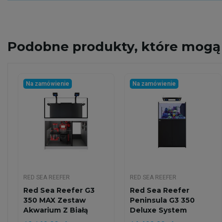
Podobne
produkty, które mogą 
Na zamówienie
Na zamówienie
RED SEA REEFER
RED SEA REEFER
Red Sea Reefer G3
Red Sea Reefer
350 MAX Zestaw
Peninsula G3 350
Akwarium Z Białą
Deluxe System
Szafką
Zestaw...