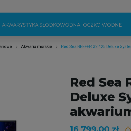
AKWARYSTYKA SŁODKOWODNA
OCZKO WODNE
ariowe
Akwaria morskie
Red Sea REEFER G3 425 Deluxe Syst
Red Sea 
Deluxe S
akwarium
16 799,00 zł
time