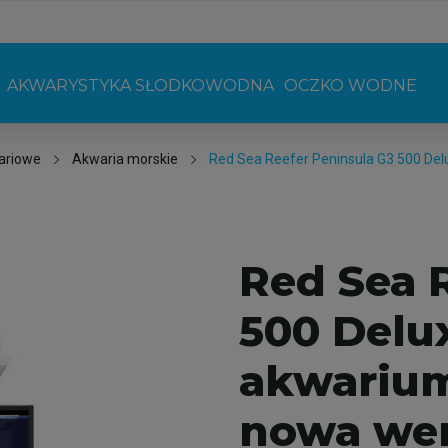
AKWARYSTYKA SŁODKOWODNA
OCZKO WODNE
ariowe
Akwaria morskie
Red Sea Reefer Peninsula G3 500 De
Red Sea 
500 Delu
akwarium
nowa wer