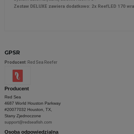
Zestaw DELUXE zawiera dodatkowo: 2x ReefLED 170 wra
GPSR
Producent
: Red Sea Reefer
Producent
Red Sea
4687 World Houston Parkway
#200
77032 Houston, TX,
Stany Zjednoczone
support@redseafish.com
Osoba odpowiedzialna