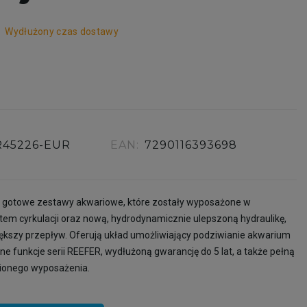
r
Wydłużony czas dostawy
R45226-EUR
EAN:
7290116393698
 gotowe zestawy akwariowe, które zostały wyposażone w
tem cyrkulacji oraz nową, hydrodynamicznie ulepszoną hydraulikę,
kszy przepływ. Oferują układ umożliwiający podziwianie akwarium
ne funkcje serii REEFER, wydłużoną gwarancję do 5 lat, a także pełną
ionego wyposażenia.