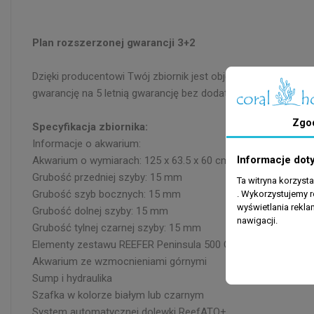
Plan rozszerzonej gwarancji 3+2
Dzięki producentowi Twój zbiornik jest objęty 5 letnią gwar
gwarancję na 5 letnią gwarancję bez dodatkowych kosztów.
Zgo
Specyfikacja zbiornika:
Informacje o akwarium:
Informacje dot
Akwarium o wymiarach: 125 x 63.5 x 60 cm
Grubość przedniej szyby: 15 mm
Ta witryna korzyst
Grubość szyb bocznych: 15 mm
. Wykorzystujemy r
wyświetlania rekl
Grubość dolnej szyby: 15 mm
nawigacji.
Grubość tylnej czarnej szyby: 15 mm
Elementy zestawu REEFER Peninsula 500 G3:
Akwarium ze wzmocnieniami górnymi
Sump i hydraulika
Szafka w kolorze białym lub czarnym
System automatycznej dolewki ReefATO+