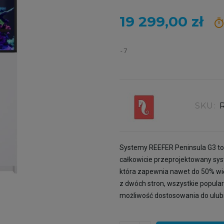
19 299,00 zł
time
7
SKU:
Systemy REEFER Peninsula G3 to
całkowicie przeprojektowany sys
która zapewnia nawet do 50% wię
z dwóch stron, wszystkie popular
możliwość dostosowania do ulub