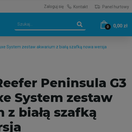
Zaloguj się
Kontakt
Panel hurtowy
0,00 zł
0
luxe System zestaw akwarium z białą szafką nowa wersja
Reefer Peninsula G3
xe System zestaw
 z białą szafką
sja