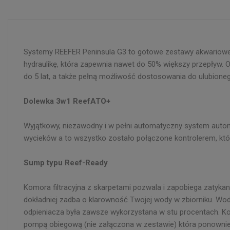
Systemy REEFER Peninsula G3 to gotowe zestawy akwariowe,
hydraulikę, która zapewnia nawet do 50% większy przepływ. 
do 5 lat, a także pełną możliwość dostosowania do ulubion
Dolewka 3w1 ReefATO+
Wyjątkowy, niezawodny i w pełni automatyczny system autom
wycieków a to wszystko zostało połączone kontrolerem, któr
Sump typu Reef-Ready
Komora filtracyjna z skarpetami pozwala i zapobiega zatykan
dokładniej zadba o klarowność Twojej wody w zbiorniku. Wod
odpieniacza była zawsze wykorzystana w stu procentach. Ko
pompą obiegową (nie załączona w zestawie) która ponowni