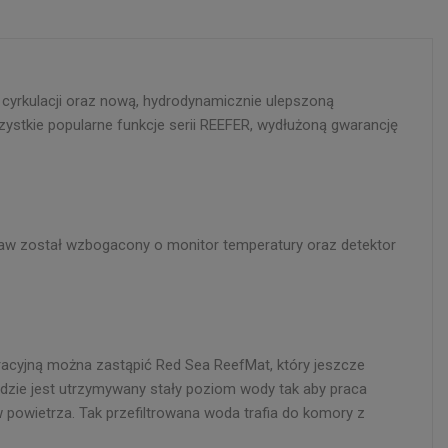
cyrkulacji oraz nową, hydrodynamicznie ulepszoną
zystkie popularne funkcje serii REEFER, wydłużoną gwarancję
taw został wzbogacony o monitor temperatury oraz detektor
ltracyjną można zastąpić Red Sea ReefMat, który jeszcze
gdzie jest utrzymywany stały poziom wody tak aby praca
owietrza. Tak przefiltrowana woda trafia do komory z