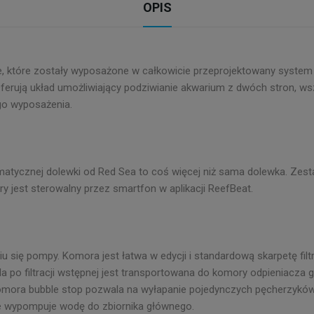
OPIS
 które zostały wyposażone w całkowicie przeprojektowany system 
Oferują układ umożliwiający podziwianie akwarium z dwóch stron, ws
ego wyposażenia.
atycznej dolewki od Red Sea to coś więcej niż sama dolewka. Zes
y jest sterowalny przez smartfon w aplikacji ReefBeat.
iu się pompy. Komora jest łatwa w edycji i standardową skarpetę fi
a po filtracji wstępnej jest transportowana do komory odpieniacza 
mora bubble stop pozwala na wyłapanie pojedynczych pęcherzyków p
e wypompuje wodę do zbiornika głównego.