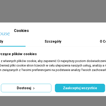
ancją. Wystarczy w ciągu 90 dni od daty zakupu zarejestrować swój z
Cookies
dy
Szczegóły
O C
yczące plików cookies
a z własnych plików cookie, aby zapewnić Ci najwyższy poziom doświadczenia
ównież pliki cookie stron trzecich w celu ulepszenia naszych usług, analizy a 
am związanych z Twoimi preferencjami na podstawie analizy Twoich zachowa
Dostosuj
Zaakceptuj wszystkie