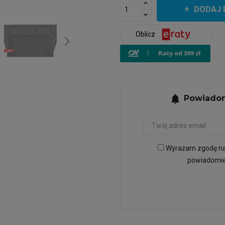
DODAJ 
Oblicz
notifications
Powiadom
Wyrażam zgodę na 
powiadomien