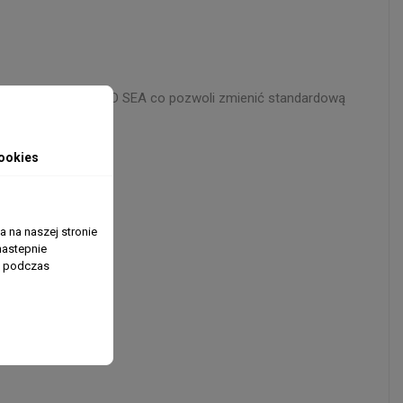
biornik na stronie RED SEA co pozwoli zmienić standardową
ookies
 na naszej stronie
nastepnie
ń podczas