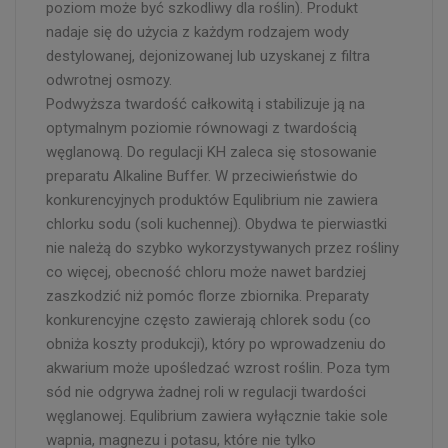
poziom może być szkodliwy dla roślin). Produkt
nadaje się do użycia z każdym rodzajem wody
destylowanej, dejonizowanej lub uzyskanej z filtra
odwrotnej osmozy.
Podwyższa twardość całkowitą i stabilizuje ją na
optymalnym poziomie równowagi z twardością
węglanową. Do regulacji KH zaleca się stosowanie
preparatu Alkaline Buffer. W przeciwieństwie do
konkurencyjnych produktów Equlibrium nie zawiera
chlorku sodu (soli kuchennej). Obydwa te pierwiastki
nie należą do szybko wykorzystywanych przez rośliny
co więcej, obecność chloru może nawet bardziej
zaszkodzić niż pomóc florze zbiornika. Preparaty
konkurencyjne często zawierają chlorek sodu (co
obniża koszty produkcji), który po wprowadzeniu do
akwarium może upośledzać wzrost roślin. Poza tym
sód nie odgrywa żadnej roli w regulacji twardości
węglanowej. Equlibrium zawiera wyłącznie takie sole
wapnia, magnezu i potasu, które nie tylko