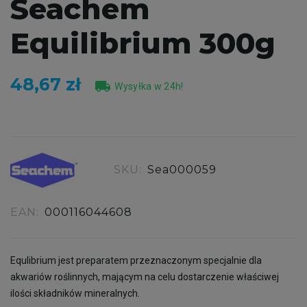
Seachem
Equilibrium 300g
48,67 zł
local_shipping
Wysyłka w 24h!
SKU:
Sea000059
EAN:
000116044608
Equlibrium jest preparatem przeznaczonym specjalnie dla
akwariów roślinnych, mającym na celu dostarczenie właściwej
ilości składników mineralnych.