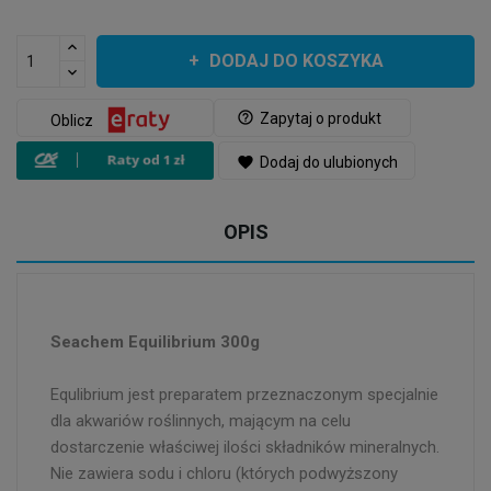
DODAJ DO KOSZYKA
help_outline
Zapytaj o produkt
Oblicz
favorite
Dodaj do ulubionych
OPIS
Seachem Equilibrium 300g
Equlibrium jest preparatem przeznaczonym specjalnie
dla akwariów roślinnych, mającym na celu
dostarczenie właściwej ilości składników mineralnych.
Nie zawiera sodu i chloru (których podwyższony