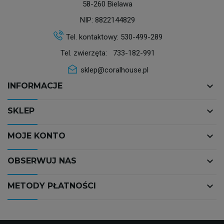
58-260 Bielawa
NIP: 8822144829
Tel. kontaktowy:
530-499-289
Tel. zwierzęta:
733-182-991
sklep@coralhouse.pl
keyboard_arrow_down
INFORMACJE
keyboard_arrow_down
SKLEP
keyboard_arrow_down
MOJE KONTO
keyboard_arrow_down
OBSERWUJ NAS
keyboard_arrow_down
METODY PŁATNOŚCI