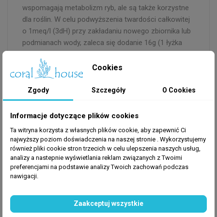
wspomagają metabolizm ryb, ale są także korzystne
dla roślin. W celu podwyższenia twardości całkowitej
o 1meq/l (3dH) przy zakładaniu nowego zbiornika lub
podmianach wody, zaleca się dodanie 16g (1 łyżka
stołowa) preparatu na każde 80 litrów objętości
akwarium. Equlibrium można wsypywać bezpośrednio
Cookies
do wody, choć skuteczniejszym sposobem
dawkowania preparatu jest zmieszanie go z około
Zgody
Szczegóły
O Cookies
litrem wody. Uzyskany roztwór jest lekko białawy, a
dodany do zbiornika powoduje delikatne zmętnienie,
Informacje dotyczące plików cookies
zanikające po 15-30 minutach.
Ta witryna korzysta z własnych plików cookie, aby zapewnić Ci
najwyższy poziom doświadczenia na naszej stronie . Wykorzystujemy
Wskazówki
również pliki cookie stron trzecich w celu ulepszenia naszych usług,
analizy a nastepnie wyświetlania reklam związanych z Twoimi
Nie dodawać Equlibrium przy uzupełnianiu
preferencjami na podstawie analizy Twoich zachowań podczas
wyparowanej wody. Preparat przeznaczony jest do
nawigacji.
stosowania z wodą destylowaną, dejonizowaną lub z
filtra odwrotnej osmozy. W przypadku wody z innego
Zaakceptuj wszystkie
źródła zaleca się wcześniejszy pomiar twardości