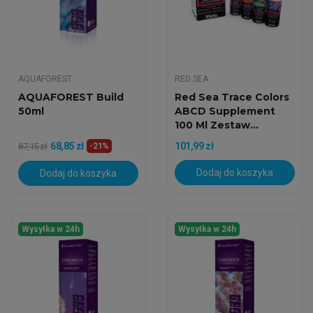
AQUAFOREST
RED SEA
AQUAFOREST Build
Red Sea Trace Colors
50ml
ABCD Supplement
100 Ml Zestaw...
68,85 zł
101,99 zł
87,15 zł
-21%
Dodaj do koszyka
Dodaj do koszyka
Wysyłka w 24h
Wysyłka w 24h