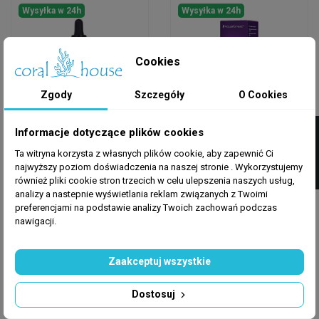
Wysyłka w 24h
Wysyłka w 24h
Cookies
Zgody
Szczegóły
O Cookies
FILTRUJ
Informacje dotyczące plików cookies
PREIS AQUARISTIK
AQUAFOREST
Ta witryna korzysta z własnych plików cookie, aby zapewnić Ci
Preis Strontium 50ml
AQUAFOREST Kalium
najwyższy poziom doświadczenia na naszej stronie . Wykorzystujemy
50ml
również pliki cookie stron trzecich w celu ulepszenia naszych usług,
analizy a nastepnie wyświetlania reklam związanych z Twoimi
preferencjami na podstawie analizy Twoich zachowań podczas
49,00 zł
59,25 zł
75,00 zł
-21%
nawigacji.
Dodaj do koszyka
Dodaj do koszyka
Zaakceptuj wszystkie
Dostosuj
Wysyłka w 24h
Wysyłka w 24h