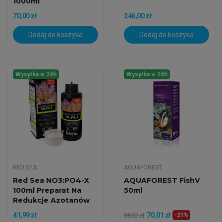
1000ml
70,00 zł
246,00 zł
Dodaj do koszyka
Dodaj do koszyka
Wysyłka w 24h
Wysyłka w 24h
RED SEA
AQUAFOREST
Red Sea NO3:PO4-X
AQUAFOREST FishV
100ml Preparat Na
50ml
Redukcje Azotanów
I...
41,99 zł
70,01 zł
88,62 zł
-21%