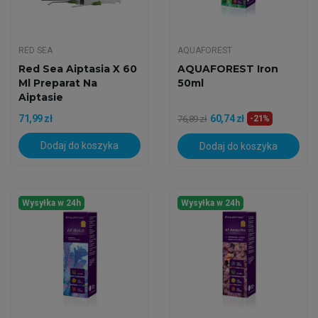
RED SEA
AQUAFOREST
Red Sea Aiptasia X 60
AQUAFOREST Iron
Ml Preparat Na
50ml
Aiptasie
71,99 zł
60,74 zł
76,89 zł
-21%
Dodaj do koszyka
Dodaj do koszyka
Wysyłka w 24h
Wysyłka w 24h