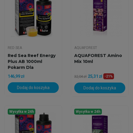
RED SEA
AQUAFOREST
Red Sea Reef Energy
AQUAFOREST Amino
Plus AB 1000ml
Mix 10ml
Pokarm Dla
Koralowców
146,99 zł
25,31 zł
32,04 zł
-21%
Dodaj do koszyka
Dodaj do koszyka
Wysyłka w 24h
Wysyłka w 24h