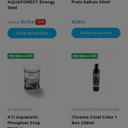
AQUAFOREST Energy
Preis Kalium 50ml
10ml
25,30 zł
49,00 zł
32,03 zł
-21%
Dodaj do koszyka
Dodaj do koszyka
Wysyłka w 24h
Wysyłka w 24h
ATI AQUARISTIK
UNDERWATER CREATIONS INC
ATI Aquaristic
Chroma Coral Color +
Phosphat Stop
8oz 236ml