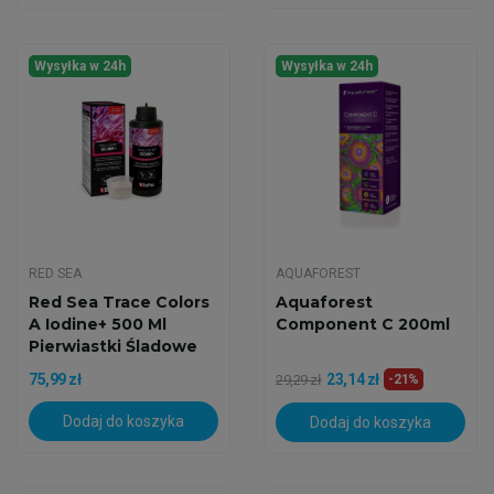
Wysyłka w 24h
Wysyłka w 24h
RED SEA
AQUAFOREST
Red Sea Trace Colors
Aquaforest
A Iodine+ 500 Ml
Component C 200ml
Pierwiastki Śladowe
75,99 zł
23,14 zł
29,29 zł
-21%
Dodaj do koszyka
Dodaj do koszyka