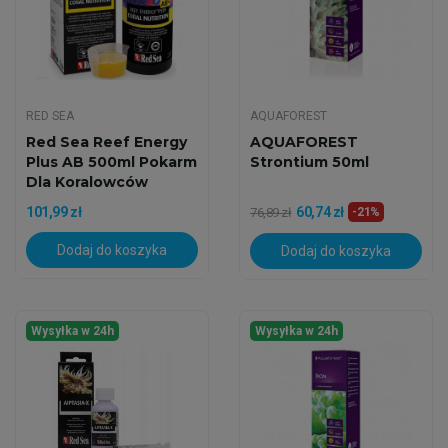
RED SEA
AQUAFOREST
Red Sea Reef Energy
AQUAFOREST
Plus AB 500ml Pokarm
Strontium 50ml
Dla Koralowców
101,99 zł
60,74 zł
76,89 zł
-21%
Dodaj do koszyka
Dodaj do koszyka
Wysyłka w 24h
Wysyłka w 24h