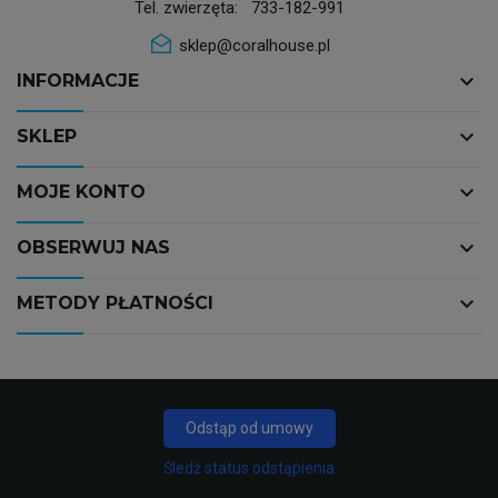
Tel. zwierzęta:
733-182-991
sklep@coralhouse.pl
keyboard_arrow_down
INFORMACJE
keyboard_arrow_down
SKLEP
keyboard_arrow_down
MOJE KONTO
keyboard_arrow_down
OBSERWUJ NAS
keyboard_arrow_down
METODY PŁATNOŚCI
Odstąp od umowy
Śledź status odstąpienia