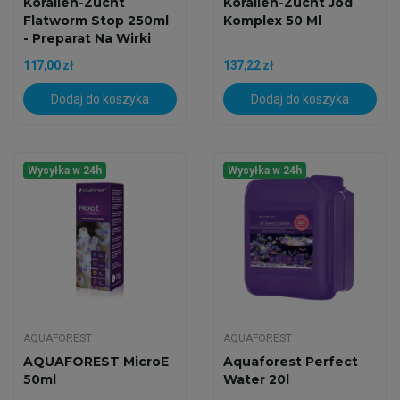
Korallen-Zucht
Korallen-Zucht Jod
Flatworm Stop 250ml
Komplex 50 Ml
- Preparat Na Wirki
117,00 zł
137,22 zł
Dodaj do koszyka
Dodaj do koszyka
Wysyłka w 24h
Wysyłka w 24h
AQUAFOREST
AQUAFOREST
AQUAFOREST MicroE
Aquaforest Perfect
50ml
Water 20l