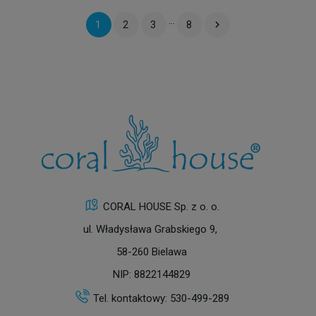
…

1
2
3
8
CORAL HOUSE Sp. z o. o.
ul. Władysława Grabskiego 9,
58-260 Bielawa
NIP: 8822144829
Tel. kontaktowy:
530-499-289