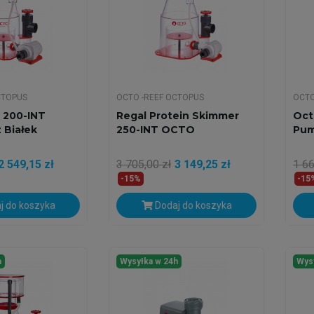
CTOPUS
OCTO -REEF OCTOPUS
OCTO
 200-INT
Regal Protein Skimmer
Oct
 Białek
250-INT OCTO
Pu
2 549,15 zł
3 705,00 zł
3 149,25 zł
1 66
-15%
-15
j do koszyka
Dodaj do koszyka
h
Wysyłka w 24h
Wys