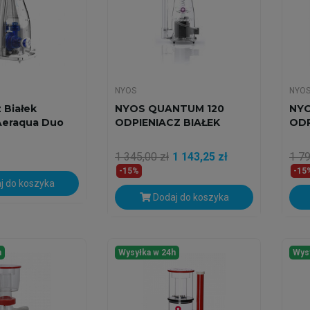
NYOS
NYO
 Białek
NYOS QUANTUM 120
NYO
Aeraqua Duo
ODPIENIACZ BIAŁEK
ODP
1 345,00 zł
1 143,25 zł
1 79
-15%
-15
j do koszyka
Dodaj do koszyka
h
Wysyłka w 24h
Wys