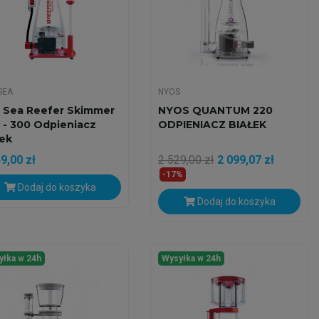
SEA
NYOS
 Sea Reefer Skimmer
NYOS QUANTUM 220
 - 300 Odpieniacz
ODPIENIACZ BIAŁEK
łek
9,00 zł
2 529,00 zł
2 099,07 zł
-17%
Dodaj do koszyka
Dodaj do koszyka
yłka w 24h
Wysyłka w 24h