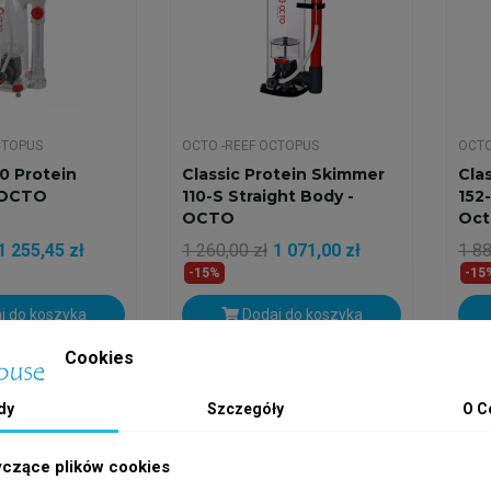
CTOPUS
OCTO -REEF OCTOPUS
OCTO
0 Protein
Classic Protein Skimmer
Cla
 OCTO
110-S Straight Body -
152
OCTO
Oct
1 255,45 zł
1 260,00 zł
1 071,00 zł
1 88
-15%
-15
j do koszyka
Dodaj do koszyka
Cookies
h
Wysyłka w 24h
Wys
dy
Szczegóły
O C
yczące plików cookies