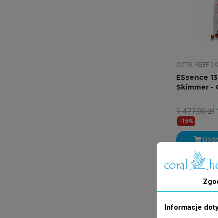
OCTO -REEF O
ESsence 13
Skimmer -
1 477,00 zł
-15%
Doda
Wysyłka w 24
Zgo
Informacje dot