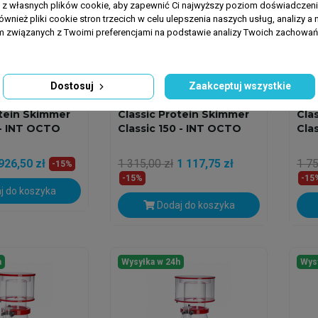
a z własnych plików cookie, aby zapewnić Ci najwyższy poziom doświadczenia
ównież pliki cookie stron trzecich w celu ulepszenia naszych usług, analizy a 
am związanych z Twoimi preferencjami na podstawie analizy Twoich zachowa
Dostosuj
Zaakceptuj wszystkie
CTOPUS
OCTO -REEF OCTOPUS
OCTO
otein Skimmer
Classic Protein Skimmer
Cla
 - INT OCTO
Classic 150 - INT OCTO
Cla
926,50 zł
1 315,00 zł
1 117,75 zł
1 75
-15%
-15%
-15
j do koszyka
Dodaj do koszyka
h
Wysyłka w 24h
Wys