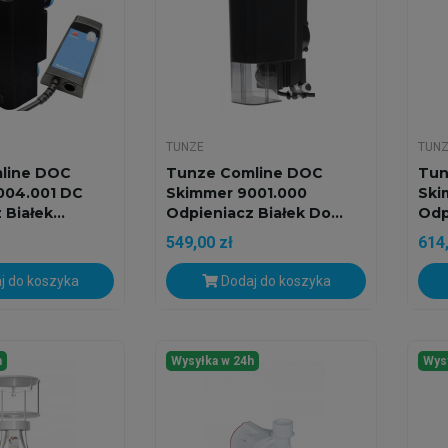
TUNZE
TUN
line DOC
Tunze Comline DOC
Tun
004.001 DC
Skimmer 9001.000
Ski
Białek...
Odpieniacz Białek Do...
Odp
549,00 zł
614,
j do koszyka
Dodaj do koszyka
h
Wysyłka w 24h
Wys