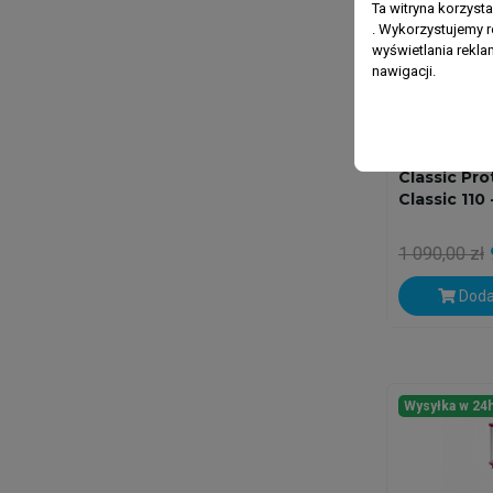
Ta witryna korzyst
. Wykorzystujemy r
wyświetlania rekl
nawigacji.
OCTO -REEF O
Classic Pr
Classic 110
1 090,00 zł
Doda
Wysyłka w 24