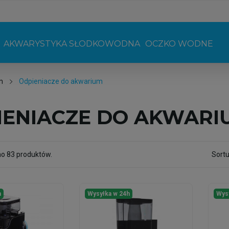
AKWARYSTYKA SŁODKOWODNA
OCZKO WODNE
m
Odpieniacze do akwarium
IENIACZE DO AKWARI
no 83 produktów.
Sortu
h
Wysyłka w 24h
Wys