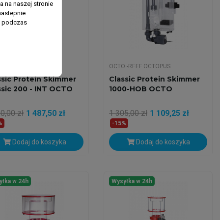
 na naszej stronie
nastepnie
ń podczas
 -REEF OCTOPUS
OCTO -REEF OCTOPUS
ssic Protein Skimmer
Classic Protein Skimmer
ssic 200 - INT OCTO
1000-HOB OCTO
0,00 zł
1 487,50 zł
1 305,00 zł
1 109,25 zł
%
-15%
Dodaj do koszyka
Dodaj do koszyka
yłka w 24h
Wysyłka w 24h