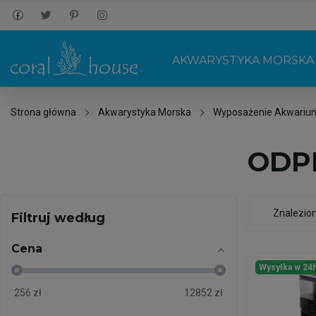
AKWARYSTYKA MORSKA
Strona główna
Akwarystyka Morska
Wyposażenie Akwariu
ODP
Znalezio
Filtruj według
Cena
Wysyłka w 24
256
zł
12852
zł