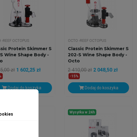
 -REEF OCTOPUS
OCTO -REEF OCTOPUS
ssic Protein Skimmer S
Classic Protein Skimmer S
-S Wine Shape Body -
202-S Wine Shape Body -
o
Octo
5,00 zł
1 602,25 zł
2 410,00 zł
2 048,50 zł
%
-15%
Dodaj do koszyka
Dodaj do koszyka
yłka w 24h
Wysyłka w 24h
ookies