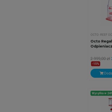
OCTO -REEF O
Octo Regal
Odpieniacz
2 999,00 zł
-15%
Doda
Wysyłka w 24