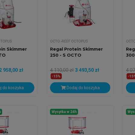
CTOPUS
OCTO -REEF OCTOPUS
OCTO
ein Skimmer
Regal Protein Skimmer
Reg
CTO
250 - S OCTO
300
2 958,00 zł
4 110,00 zł
3 493,50 zł
4 07
-15%
-15
j do koszyka
Dodaj do koszyka
h
Wysyłka w 24h
Wys