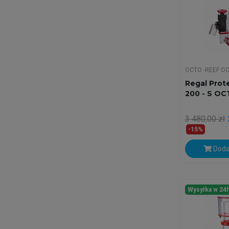
OCTO -REEF O
Regal Prot
200 - S O
3 480,00 zł
-15%
Doda
Wysyłka w 24