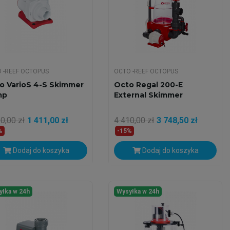
 -REEF OCTOPUS
OCTO -REEF OCTOPUS
o VarioS 4-S Skimmer
Octo Regal 200-E
mp
External Skimmer
0,00 zł
1 411,00 zł
4 410,00 zł
3 748,50 zł
%
-15%
Dodaj do koszyka
Dodaj do koszyka
yłka w 24h
Wysyłka w 24h