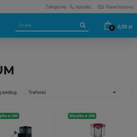
Zaloguj się
Kontakt
Panel hurtowy
0,00 zł
0
UM

j według:
Trafność
yłka w 24h
Wysyłka w 24h