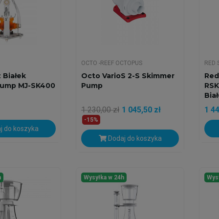
OCTO -REEF OCTOPUS
RED 
 Białek
Octo VarioS 2-S Skimmer
Red
Jump MJ-SK400
Pump
RSK
Bia
1 230,00 zł
1 045,50 zł
1 44
-15%
j do koszyka
Dodaj do koszyka
h
Wysyłka w 24h
Wys