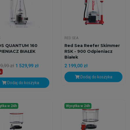
S
RED SEA
S QUANTUM 160
Red Sea Reefer Skimmer
IENIACZ BIAŁEK
RSK - 900 Odpieniacz
Białek
9,99 zł
1 529,99 zł
2 199,00 zł
%
Dodaj do koszyka
Dodaj do koszyka
yłka w 24h
Wysyłka w 24h