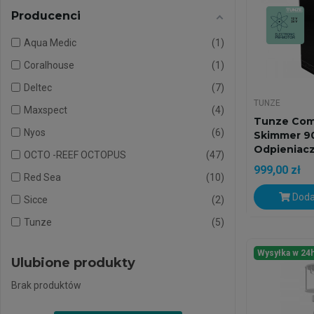
Producenci
Aqua Medic
1
Coralhouse
1
Deltec
7
TUNZE
Maxspect
4
Tunze Com
Nyos
6
Skimmer 9
Odpieniacz 
OCTO -REEF OCTOPUS
47
999,00 zł
Red Sea
10
Doda
Sicce
2
Tunze
5
Wysyłka w 24
Ulubione produkty
Brak produktów