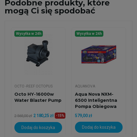
Podobne
produkty, które
mogą Ci się spodobać
Wysyłka w 24h
Wysyłka w 24h
OCTO -REEF OCTOPUS
AQUANOVA
Octo HY-16000w
Aqua Nova NXM-
Water Blaster Pump
6500 Inteligentna
Pompa Obiegowa
Z...
2 180,25 zł
579,00 zł
2 565,00 zł
-15%
Dodaj do koszyka
Dodaj do koszyka