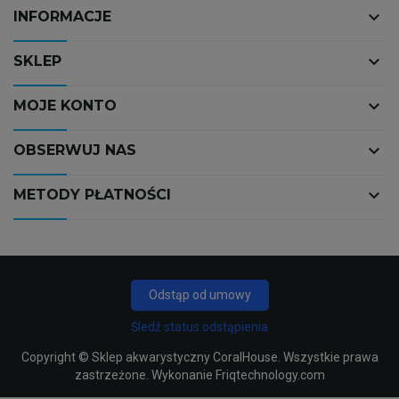
keyboard_arrow_down
INFORMACJE
keyboard_arrow_down
SKLEP
keyboard_arrow_down
MOJE KONTO
keyboard_arrow_down
OBSERWUJ NAS
keyboard_arrow_down
METODY PŁATNOŚCI
Odstąp od umowy
Śledź status odstąpienia
Copyright ©
Sklep akwarystyczny CoralHouse
. Wszystkie prawa
zastrzeżone. Wykonanie
Friqtechnology.com