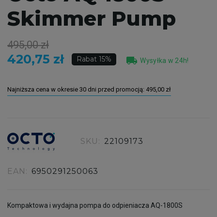
Skimmer Pump
495,00 zł
420,75 zł
local_shipping
Rabat 15%
Wysyłka w 24h!
Najniższa cena w okresie 30 dni przed promocją:
495,00 zł
SKU:
22109173
EAN:
6950291250063
Kompaktowa i wydajna pompa do odpieniacza AQ-1800S