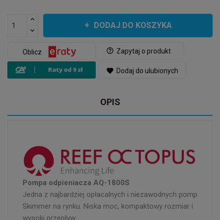
DODAJ DO KOSZYKA
help_outline
Zapytaj o produkt
Oblicz
favorite
Dodaj do ulubionych
OPIS
Pompa odpieniacza AQ-1800S
Jedna z najbardziej opłacalnych i niezawodnych pomp
Skimmer na rynku. Niska moc, kompaktowy rozmiar i
wysoki przepływ.