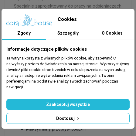
Specjalnie zaprojektowany do pracy na odpieniaczach
białkowych, jest bardzo wydajna i trwała w
Cookies
porównaniu z innymi pompami odpieniającymi.
Pochodzi z 2-letnią gwarancją tylko na silnik pompy
Zgody
Szczegóły
O Cookies
Cechy i zalety:
Niedroga i niezawodna z 2-letnią gwarancją
Informacje dotyczące plików cookies
Kompaktowy rozmiar
Ta witryna korzysta z własnych plików cookie, aby zapewnić Ci
Wysoka objętość wlotu powietrza
najwyższy poziom doświadczenia na naszej stronie . Wykorzystujemy
Niska moc
również pliki cookie stron trzecich w celu ulepszenia naszych usług,
analizy a nastepnie wyświetlania reklam związanych z Twoimi
Efektywna praca przy niskim poborze energii
preferencjami na podstawie analizy Twoich zachowań podczas
nawigacji.
Dane techniczne:
Zaakceptuj wszystkie
Model AQ-1800S
Moc 10/11W
Dostosuj
Wylot ø25 (3/4″)
Maksymalny przepływ 530L/H