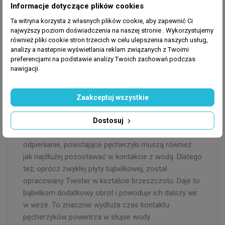
Informacje dotyczące plików cookies
zapewnia ekstremalną wydajność powietrza przy
Ta witryna korzysta z własnych plików cookie, aby zapewnić Ci
optymalnym stosunku powietrza do wody.
najwyższy poziom doświadczenia na naszej stronie . Wykorzystujemy
Przezroczystość umożliwia łatwą identyfikację
również pliki cookie stron trzecich w celu ulepszenia naszych usług,
wszelkich ciał obcych. Jednocześnie można
analizy a nastepnie wyświetlania reklam związanych z Twoimi
preferencjami na podstawie analizy Twoich zachowań podczas
zobaczyć ogromną wydajność pompy podczas
nawigacji.
pracy.
Zaakceptuj wszystkie
3. Twister Nyos
Ekstremalna wydajność powietrza i najdrobniejsze
Dostosuj
pęcherzyki to jedno. Aby jednak osiągnąć optymalne
odpienianie, powstające pęcherzyki muszą również
jak najdłużej pozostawać w kontakcie z wodą. Dlatego
też, oprócz zwykłej płyty bąbelkowej, został
opracowany Twister w kształcie brzeszczotu. Daje to
bąbelkom dodatkowy obrót i powoduje ich dalszy wir
w wirze. To znacznie wydłuża czas kontaktu
pęcherzyków powietrza w słupie wody.