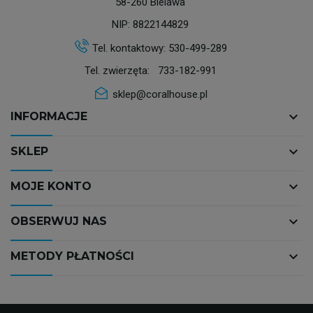
58-260 Bielawa
NIP: 8822144829
Tel. kontaktowy:
530-499-289
Tel. zwierzęta:
733-182-991
sklep@coralhouse.pl
keyboard_arrow_down
INFORMACJE
keyboard_arrow_down
SKLEP
keyboard_arrow_down
MOJE KONTO
keyboard_arrow_down
OBSERWUJ NAS
keyboard_arrow_down
METODY PŁATNOŚCI