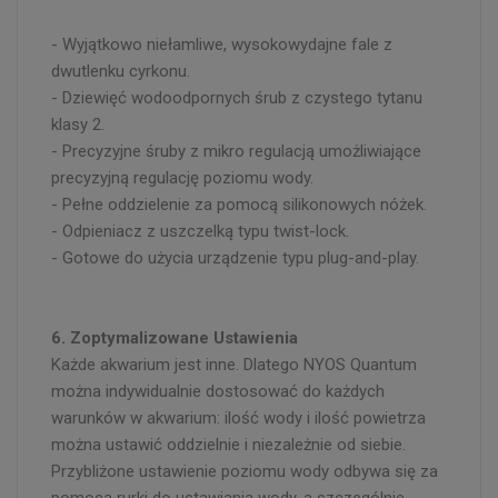
- Wyjątkowo niełamliwe, wysokowydajne fale z
dwutlenku cyrkonu.
- Dziewięć wodoodpornych śrub z czystego tytanu
klasy 2.
- Precyzyjne śruby z mikro regulacją umożliwiające
precyzyjną regulację poziomu wody.
- Pełne oddzielenie za pomocą silikonowych nóżek.
- Odpieniacz z uszczelką typu twist-lock.
- Gotowe do użycia urządzenie typu plug-and-play.
6. Zoptymalizowane Ustawienia
Każde akwarium jest inne. Dlatego NYOS Quantum
można indywidualnie dostosować do każdych
warunków w akwarium: ilość wody i ilość powietrza
można ustawić oddzielnie i niezależnie od siebie.
Przybliżone ustawienie poziomu wody odbywa się za
pomocą rurki do ustawiania wody, a szczególnie