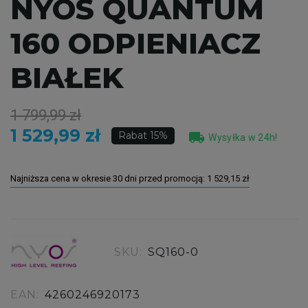
NYOS QUANTUM
160 ODPIENIACZ
BIAŁEK
1 799,99 zł
1 529,99 zł
local_shipping
Rabat 15%
Wysyłka w 24h!
Najniższa cena w okresie 30 dni przed promocją:
1 529,15 zł
SKU:
SQ160-0
EAN:
4260246920173