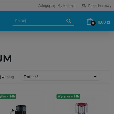
Zaloguj się
Kontakt
Panel hurtowy
0,00 zł
0
UM

j według:
Trafność
yłka w 24h
Wysyłka w 24h