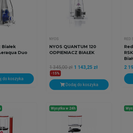
NYOS
RED 
 Białek
NYOS QUANTUM 120
Red
Aeraqua Duo
ODPIENIACZ BIAŁEK
RSK
Bia
1 345,00 zł
1 143,25 zł
2 19
-15%
j do koszyka
Dodaj do koszyka
h
Wysyłka w 24h
Wys