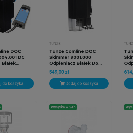
TUNZE
TUN
line DOC
Tunze Comline DOC
Tun
004.001 DC
Skimmer 9001.000
Ski
Białek...
Odpieniacz Białek Do...
Odp
549,00 zł
614,
j do koszyka
Dodaj do koszyka
h
Wysyłka w 24h
Wys