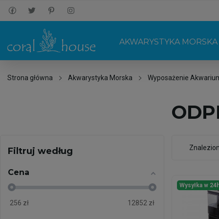
AKWARYSTYKA MORSKA
Strona główna
Akwarystyka Morska
Wyposażenie Akwariu
ODP
Znalezio
Filtruj według
Cena
Wysyłka w 24
256
zł
12852
zł