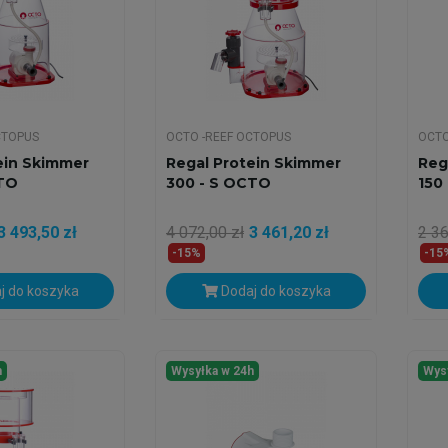
CTOPUS
OCTO -REEF OCTOPUS
OCTO
ein Skimmer
Regal Protein Skimmer
Reg
CTO
300 - S OCTO
150
3 493,50 zł
4 072,00 zł
3 461,20 zł
2 36
-15%
-15
j do koszyka
Dodaj do koszyka
h
Wysyłka w 24h
Wys