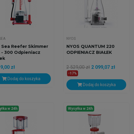
SEA
NYOS
 Sea Reefer Skimmer
NYOS QUANTUM 220
 - 300 Odpieniacz
ODPIENIACZ BIAŁEK
łek
9,00 zł
2 529,00 zł
2 099,07 zł
-17%
Dodaj do koszyka
Dodaj do koszyka
yłka w 24h
Wysyłka w 24h