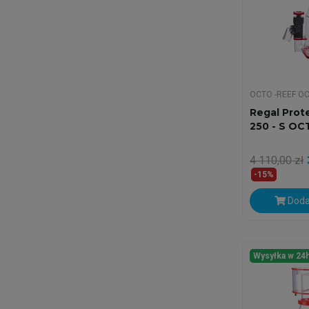
OCTO -REEF O
Regal Prot
250 - S O
4 110,00 zł
-15%
Doda
Wysyłka w 24