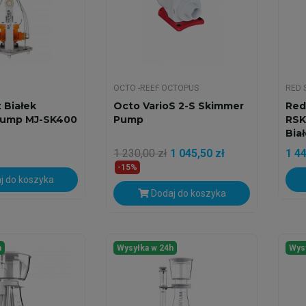
OCTO -REEF OCTOPUS
RED 
 Białek
Octo VarioS 2-S Skimmer
Red
Jump MJ-SK400
Pump
RSK
Bia
1 230,00 zł
1 045,50 zł
1 44
-15%
j do koszyka
Dodaj do koszyka
h
Wysyłka w 24h
Wys