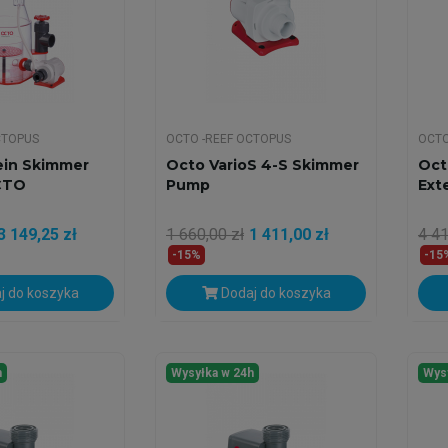
CTOPUS
OCTO -REEF OCTOPUS
OCTO
ein Skimmer
Octo VarioS 4-S Skimmer
Oct
CTO
Pump
Ext
3 149,25 zł
1 660,00 zł
1 411,00 zł
4 41
-15%
-15
j do koszyka
Dodaj do koszyka
h
Wysyłka w 24h
Wys