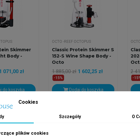
CTOPUS
OCTO -REEF OCTOPUS
OCTO
otein Skimmer
Classic Protein Skimmer S
Cla
ght Body -
152-S Wine Shape Body -
202
Octo
Oct
1 071,00 zł
1 885,00 zł
1 602,25 zł
2 41
-15%
-15
j do koszyka
Dodaj do koszyka
Cookies
h
Wysyłka w 24h
Wys
dy
Szczegóły
O C
yczące plików cookies