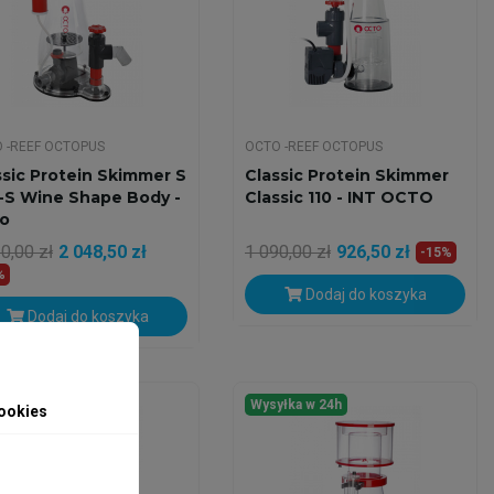
 -REEF OCTOPUS
OCTO -REEF OCTOPUS
ssic Protein Skimmer S
Classic Protein Skimmer
-S Wine Shape Body -
Classic 110 - INT OCTO
o
0,00 zł
2 048,50 zł
1 090,00 zł
926,50 zł
-15%
%
Dodaj do koszyka
Dodaj do koszyka
yłka w 24h
Wysyłka w 24h
ookies