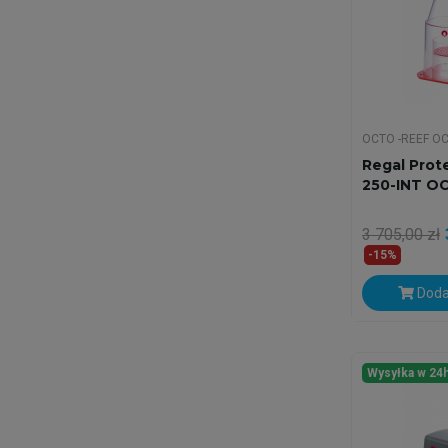
OCTO -REEF O
Regal Prot
250-INT O
3 705,00 zł
-15%
Doda
Wysyłka w 24