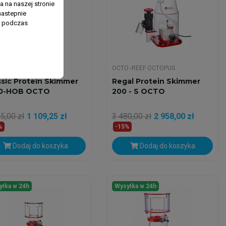
 na naszej stronie
nastepnie
ń podczas
 -REEF OCTOPUS
OCTO -REEF OCTOPUS
ssic Protein Skimmer
Regal Protein Skimmer
0-HOB OCTO
200 - S OCTO
5,00 zł
1 109,25 zł
3 480,00 zł
2 958,00 zł
%
-15%
Dodaj do koszyka
Dodaj do koszyka
yłka w 24h
Wysyłka w 24h