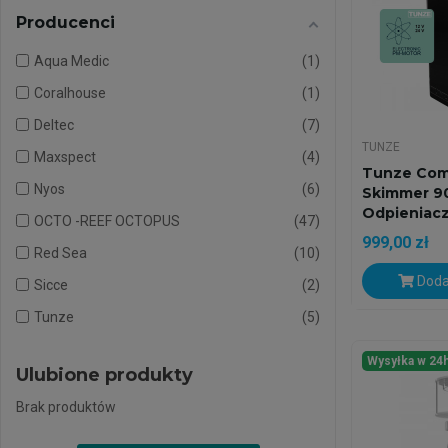
Producenci
Aqua Medic
1
Coralhouse
1
Deltec
7
TUNZE
Maxspect
4
Tunze Com
Nyos
6
Skimmer 9
Odpieniacz 
OCTO -REEF OCTOPUS
47
999,00 zł
Red Sea
10
Doda
Sicce
2
Tunze
5
Wysyłka w 24
Ulubione produkty
Brak produktów