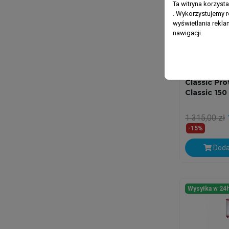
Ta witryna korzyst
. Wykorzystujemy r
wyświetlania rekl
nawigacji.
OCTO -REEF O
Classic Pr
Classic 15
1 315,00 zł
-15%
Doda
Wysyłka w 24