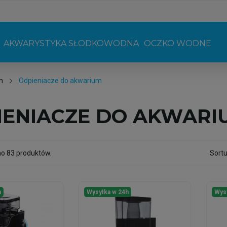
AKWARYSTYKA SŁODKOWODNA
OCZKO WODNE
m
Odpieniacze do akwarium
IENIACZE DO AKWARI
no 83 produktów.
Sortu
h
Wysyłka w 24h
Wys