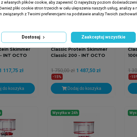
a z własnych plików cookie, aby zapewnić Ci najwyższy poziom doświadczenia
ównież pliki cookie stron trzecich w celu ulepszenia naszych usług, analizy a 
am związanych z Twoimi preferencjami na podstawie analizy Twoich zachowa
Dostosuj
Zaakceptuj wszystkie
CTOPUS
OCTO -REEF OCTOPUS
OCTO
otein Skimmer
Classic Protein Skimmer
Cla
0 - INT OCTO
Classic 200 - INT OCTO
100
1 117,75 zł
1 750,00 zł
1 487,50 zł
1 30
-15%
-15
j do koszyka
Dodaj do koszyka
h
Wysyłka w 24h
Wys