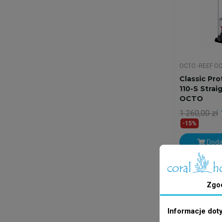
OCTO -REEF O
Classic Pr
110-S Strai
OCTO
1 260,00 zł
-15%
Doda
Wysyłka w 24
Zgo
Informacje dot