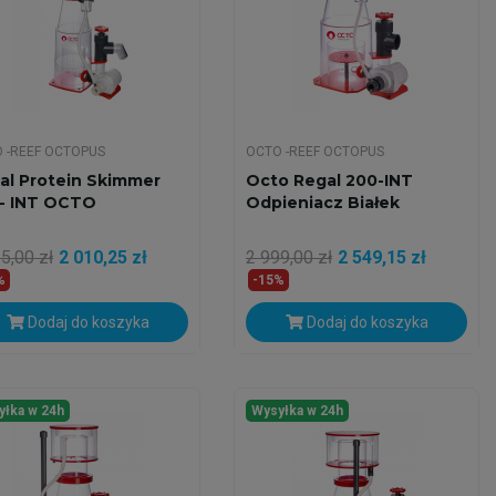
 -REEF OCTOPUS
OCTO -REEF OCTOPUS
al Protein Skimmer
Octo Regal 200-INT
 - INT OCTO
Odpieniacz Białek
5,00 zł
2 010,25 zł
2 999,00 zł
2 549,15 zł
%
-15%
Dodaj do koszyka
Dodaj do koszyka
yłka w 24h
Wysyłka w 24h