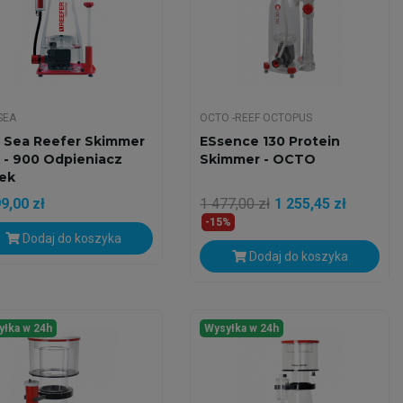
SEA
OCTO -REEF OCTOPUS
 Sea Reefer Skimmer
ESsence 130 Protein
 - 900 Odpieniacz
Skimmer - OCTO
łek
9,00 zł
1 477,00 zł
1 255,45 zł
-15%
Dodaj do koszyka
Dodaj do koszyka
yłka w 24h
Wysyłka w 24h