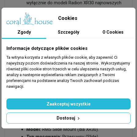
wyłącznie do modeli Radion XR30 najnowszych
generacji (G5 i G6), zapewniając ich bezbłędne
spasowanie.
Cookies
Najwyższa trwałość:
Wykonany z solidnego
aluminium oraz elementów ze stali nierdzewnej,
Zgody
Szczegóły
O Cookies
uchwyt jest w pełni odporny na niszczycielskie
działanie wilgoci i unoszącej się nad akwarium
Informacje dotyczące plików cookies
soli.
Ta witryna korzysta z własnych plików cookie, aby zapewnić Ci
Szybki i bezpieczny montaż:
Instalacja
najwyższy poziom doświadczenia na naszej stronie . Wykorzystujemy
oświetlenia jest intuicyjna. Solidne śruby
również pliki cookie stron trzecich w celu ulepszenia naszych usług,
analizy a nastepnie wyświetlania reklam związanych z Twoimi
blokujące dają pewność, że ciężki, drogi sprzęt
preferencjami na podstawie analizy Twoich zachowań podczas
wisi stabilnie i bezpiecznie.
nawigacji.
Zaakceptuj wszystkie
Specyfikacja i szczegóły produktu:
Dostosuj
Producent:
EcoTech Marine (USA).
Model:
RMS Slide Mount (dla XR30).
Typ mocowania:
Przesuwny (Slide).