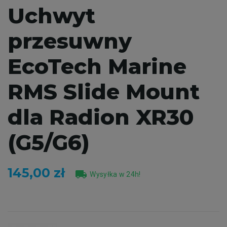
Uchwyt
przesuwny
EcoTech Marine
RMS Slide Mount
dla Radion XR30
(G5/G6)
145,00 zł
local_shipping
Wysyłka w 24h!