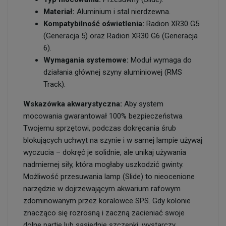
Materiał:
Aluminium i stal nierdzewna.
Kompatybilność oświetlenia:
Radion XR30 G5
(Generacja 5) oraz Radion XR30 G6 (Generacja
6).
Wymagania systemowe:
Moduł wymaga do
działania głównej szyny aluminiowej (
RMS
Track
).
Wskazówka akwarystyczna:
Aby system
mocowania gwarantował 100% bezpieczeństwa
Twojemu sprzętowi, podczas dokręcania śrub
blokujących uchwyt na szynie i w samej lampie używaj
wyczucia – dokręć je solidnie, ale unikaj używania
nadmiernej siły, która mogłaby uszkodzić gwinty.
Możliwość przesuwania lamp (Slide) to nieocenione
narzędzie w dojrzewającym akwarium rafowym
zdominowanym przez koralowce SPS. Gdy kolonie
znacząco się rozrosną i zaczną zacieniać swoje
dolne partie lub sąsiednie szczepki, wystarczy