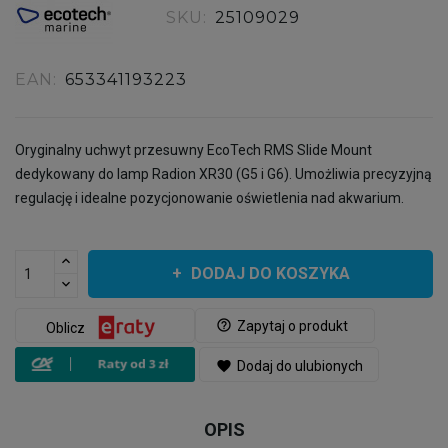
SKU:
25109029
EAN:
653341193223
Oryginalny uchwyt przesuwny EcoTech RMS Slide Mount
dedykowany do lamp Radion XR30 (G5 i G6). Umożliwia precyzyjną
regulację i idealne pozycjonowanie oświetlenia nad akwarium.
DODAJ DO KOSZYKA
help_outline
Zapytaj o produkt
Oblicz
favorite
Dodaj do ulubionych
OPIS