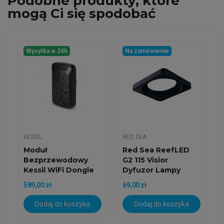
Podobne
produkty, które
mogą Ci się spodobać
Wysyłka w 24h
Na zamówienie
KESSIL
RED SEA
Moduł
Red Sea ReefLED
Bezprzewodowy
G2 115 Visior
Kessil WiFi Dongle
Dyfuzor Lampy
(do Lamp A360X,...
589,00 zł
69,00 zł
Dodaj do koszyka
Dodaj do koszyka