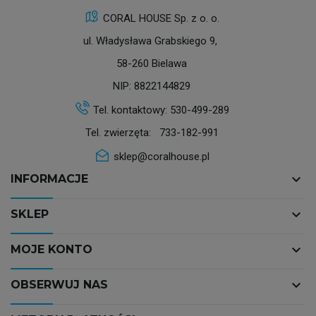
CORAL HOUSE Sp. z o. o.
ul. Władysława Grabskiego 9,
58-260 Bielawa
NIP: 8822144829
Tel. kontaktowy:
530-499-289
Tel. zwierzęta:
733-182-991
sklep@coralhouse.pl
keyboard_arrow_down
INFORMACJE
keyboard_arrow_down
SKLEP
keyboard_arrow_down
MOJE KONTO
keyboard_arrow_down
OBSERWUJ NAS