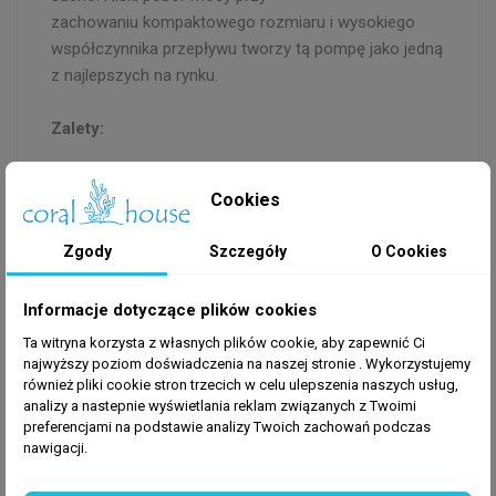
zachowaniu kompaktowego rozmiaru i wysokiego
współczynnika przepływu tworzy tą pompę jako jedną
z najlepszych na rynku.
Zalety:
Stosunek ceny do jakości
Sprzęt jest objęty 2-letnią gwarancją
Cookies
Kompaktowy rozmiar
Zdolnośc pracy na mokro i sucho
Zgody
Szczegóły
O Cookies
Niska moc poboru
Wysokie natężenie przepływu
Informacje dotyczące plików cookies
Ta witryna korzysta z własnych plików cookie, aby zapewnić Ci
Dane techniczne:
najwyższy poziom doświadczenia na naszej stronie . Wykorzystujemy
również pliki cookie stron trzecich w celu ulepszenia naszych usług,
Moc
Maksymalny
Rozmiar
analizy a nastepnie wyświetlania reklam związanych z Twoimi
Model
preferencjami na podstawie analizy Twoich zachowań podczas
50Hz/60Hz
przepływ
wylotu
nawigacji.
AQ-800
6w/7w
900L/H
ø20(1/2″)
AQ-