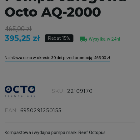
Octo AQ-2000
465,00 zł
395,25 zł
local_shipping
Rabat 15%
Wysyłka w 24h!
Najniższa cena w okresie 30 dni przed promocją:
465,00 zł
SKU:
22109170
EAN:
6950291250155
Kompaktowa i wydajna pompa marki Reef Octopus