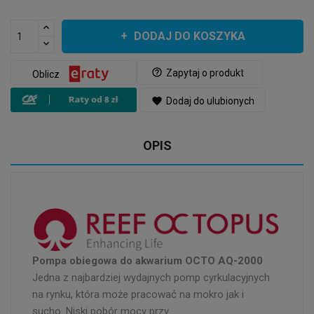
DODAJ DO KOSZYKA
help_outline
Zapytaj o produkt
Oblicz
favorite
Dodaj do ulubionych
OPIS
Pompa obiegowa do akwarium OCTO AQ-2000
Jedna z najbardziej wydajnych pomp cyrkulacyjnych
na rynku, która może pracować na mokro jak i
sucho. Niski pobór mocy przy