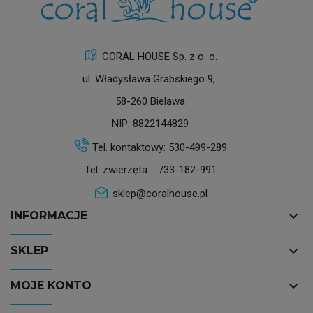
CORAL HOUSE Sp. z o. o.
ul. Władysława Grabskiego 9,
58-260 Bielawa
NIP: 8822144829
Tel. kontaktowy:
530-499-289
Tel. zwierzęta:
733-182-991
sklep@coralhouse.pl
keyboard_arrow_down
INFORMACJE
keyboard_arrow_down
SKLEP
keyboard_arrow_down
MOJE KONTO