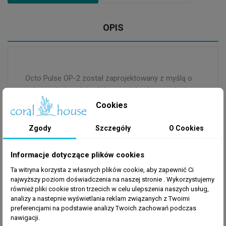
OPIS
Octo Pulse OP-2 został zaprojektowany z myślą o
maksymalnej wydajności przy minimalnym zużyciu
energii. To zaawansowane urządzenie wykorzystuje
Cookies
zaawansowane silniki, które zapewniają wysoką
wydajność i niezawodność pracy. Ponadto, jego
Zgody
Szczegóły
O Cookies
konstrukcja jest kompaktowa i dyskretna, co pozwala
na dyskretną integrację z układem akwarium.
Informacje dotyczące plików cookies
Cyrkulator został również wyposażony w
Ta witryna korzysta z własnych plików cookie, aby zapewnić Ci
zaawansowany kontroler, który umożliwia
najwyższy poziom doświadczenia na naszej stronie . Wykorzystujemy
dostosowanie parametrów przepływu wody do
również pliki cookie stron trzecich w celu ulepszenia naszych usług,
indywidualnych preferencji użytkownika oraz
analizy a nastepnie wyświetlania reklam związanych z Twoimi
preferencjami na podstawie analizy Twoich zachowań podczas
sterowania dwoma pompami przy użyciu 1
nawigacji.
urządzenia. W ten sposób akwarysta ma pełną