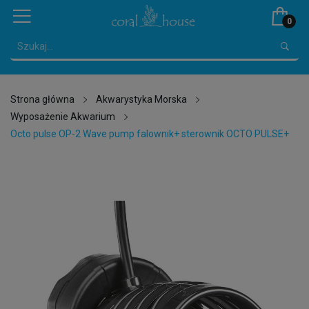
0
Strona główna
Akwarystyka Morska
Wyposażenie Akwarium
Octo pulse OP-2 Wave pump falownik+ sterownik OCTO PULSE+