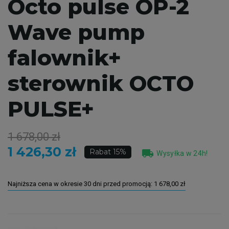
Octo pulse OP-2
Wave pump
falownik+
sterownik OCTO
PULSE+
1 678,00 zł
1 426,30 zł
local_shipping
Rabat 15%
Wysyłka w 24h!
Najniższa cena w okresie 30 dni przed promocją:
1 678,00 zł