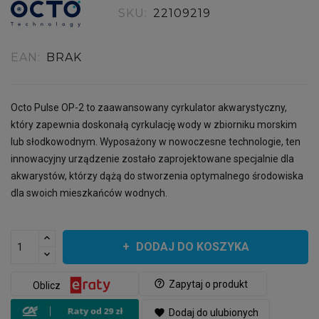
SKU:
22109219
EAN:
BRAK
Octo Pulse OP-2 to zaawansowany cyrkulator akwarystyczny,
który zapewnia doskonałą cyrkulację wody w zbiorniku morskim
lub słodkowodnym. Wyposażony w nowoczesne technologie, ten
innowacyjny urządzenie zostało zaprojektowane specjalnie dla
akwarystów, którzy dążą do stworzenia optymalnego środowiska
dla swoich mieszkańców wodnych.
DODAJ DO KOSZYKA
help_outline
Zapytaj o produkt
Oblicz
favorite
Dodaj do ulubionych