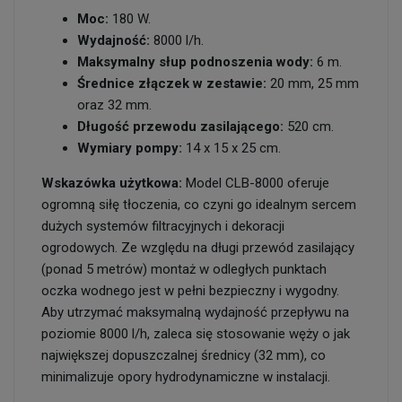
Moc:
180 W.
Wydajność:
8000 l/h.
Maksymalny słup podnoszenia wody:
6 m.
Średnice złączek w zestawie:
20 mm, 25 mm
oraz 32 mm.
Długość przewodu zasilającego:
520 cm.
Wymiary pompy:
14 x 15 x 25 cm.
Wskazówka użytkowa:
Model CLB-8000 oferuje
ogromną siłę tłoczenia, co czyni go idealnym sercem
dużych systemów filtracyjnych i dekoracji
ogrodowych. Ze względu na długi przewód zasilający
(ponad 5 metrów) montaż w odległych punktach
oczka wodnego jest w pełni bezpieczny i wygodny.
Aby utrzymać maksymalną wydajność przepływu na
poziomie 8000 l/h, zaleca się stosowanie węży o jak
największej dopuszczalnej średnicy (32 mm), co
minimalizuje opory hydrodynamiczne w instalacji.