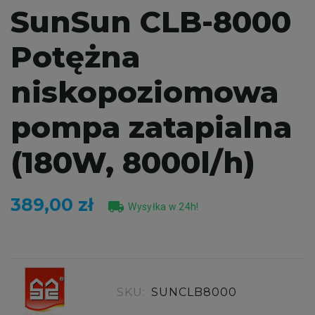
SunSun CLB-8000
Potężna
niskopoziomowa
pompa zatapialna
(180W, 8000l/h)
389,00 zł
local_shipping
Wysyłka w 24h!
SKU:
SUNCLB8000