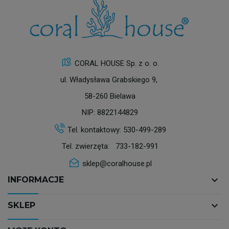
CORAL HOUSE Sp. z o. o.
ul. Władysława Grabskiego 9,
58-260 Bielawa
NIP: 8822144829
Tel. kontaktowy:
530-499-289
Tel. zwierzęta:
733-182-991
sklep@coralhouse.pl
keyboard_arrow_down
INFORMACJE
keyboard_arrow_down
SKLEP