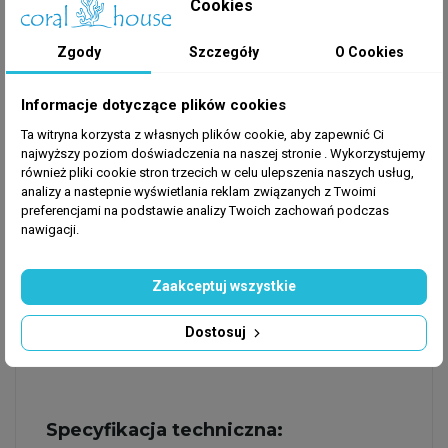
Cookies
filtracyjne skutecznie izoluje wirnik przed
większymi odpadami (liście, gałązki), które
Zgody
Szczegóły
O Cookies
mogłyby doprowadzić do zablokowania
mechanizmu. Drobne zanieczyszczenia i muł są
bezpiecznie przepompowywane.
Informacje dotyczące plików cookies
Ceramiczna oś wirnika:
Najwyższej klasy oś
Ta witryna korzysta z własnych plików cookie, aby zapewnić Ci
ze spieków ceramicznych gwarantuje całkowitą
najwyższy poziom doświadczenia na naszej stronie . Wykorzystujemy
również pliki cookie stron trzecich w celu ulepszenia naszych usług,
niewrażliwość na długoletnie oddziaływanie
analizy a nastepnie wyświetlania reklam związanych z Twoimi
wody. Pozwala to na swobodne stosowanie
preferencjami na podstawie analizy Twoich zachowań podczas
pompy zarówno w środowisku słodkowodnym,
nawigacji.
jak i w agresywnej wodzie morskiej.
Potężne parametry techniczne:
Przy poborze
Zaakceptuj wszystkie
mocy 180W urządzenie generuje gigantyczny
przepływ rzędu 8000 l/h i podnosi słup wody na
Dostosuj
wysokość aż do 6 m.
Specyfikacja techniczna: