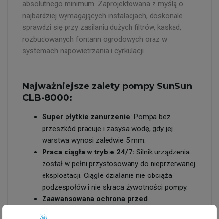
absolutnego minimum. Zaprojektowana z myślą o
najbardziej wymagających instalacjach, doskonale
sprawdzi się przy zasilaniu dużych filtrów, kaskad,
rozbudowanych fontann ogrodowych oraz w
systemach napowietrzania i cyrkulacji.
Najważniejsze zalety pompy SunSun
CLB-8000:
Super płytkie zanurzenie:
Pompa bez
przeszkód pracuje i zasysa wodę, gdy jej
warstwa wynosi zaledwie 5 mm.
Praca ciągła w trybie 24/7:
Silnik urządzenia
został w pełni przystosowany do nieprzerwanej
eksploatacji. Ciągłe działanie nie obciąża
podzespołów i nie skraca żywotności pompy.
Zaawansowana ochrona przed
zanieczyszczeniami:
Obszerne sitko