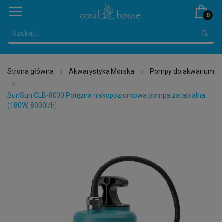
0
Strona główna
Akwarystyka Morska
Pompy do akwarium
SunSun CLB-8000 Potężna niskopoziomowa pompa zatapialna
(180W, 8000l/h)