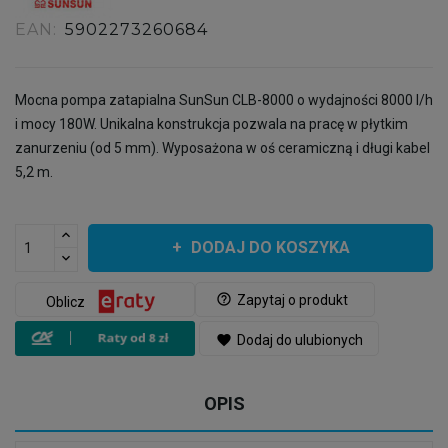
EAN:
5902273260684
Mocna pompa zatapialna SunSun CLB-8000 o wydajności 8000 l/h
i mocy 180W. Unikalna konstrukcja pozwala na pracę w płytkim
zanurzeniu (od 5 mm). Wyposażona w oś ceramiczną i długi kabel
5,2 m.
DODAJ DO KOSZYKA
help_outline
Zapytaj o produkt
Oblicz
favorite
Dodaj do ulubionych
OPIS