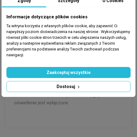
akwarium, dlatego zaleca się stosowanie środka
Zgody
Szczegóły
O Cookies
buforującego i monitorowanie pH i alkaliczności
podczas dozowania Red Cyano Rx. Najlepszy czas na
Informacje dotyczące plików cookies
rozpoczęcie leczenia lekiem Red Cyano Rx jest rano,
Ta witryna korzysta z własnych plików cookie, aby zapewnić Ci
kiedy włącza się pierwsze oświetlenie. W ciągu dnia
najwyższy poziom doświadczenia na naszej stronie . Wykorzystujemy
Ph rośnie w górę, a nocą spada. Wzrost glonów w
również pliki cookie stron trzecich w celu ulepszenia naszych usług,
analizy a nastepnie wyświetlania reklam związanych z Twoimi
twoim akwarium spowoduje zmniejszenie twojego Ph,
preferencjami na podstawie analizy Twoich zachowań podczas
a stosowanie Red Cyano Rx, przynosząc ogólnie
nawigacji.
korzystny efekt, gwarantuje ostrożność i
monitorowanie Ph i Alkalinity. Bardzo ważne jest
Zaakceptuj wszystkie
wykonanie 25% podmiany wody w ciągu 24 godzin po
każdej dawce. Konieczne będzie zaprzestanie
Dostosuj
stosowania węgla, odpieniacza białka i ozonu w
okresie leczenia. Nie dozuj wieczorem, gdy
oświetlenie jest wyłączone.