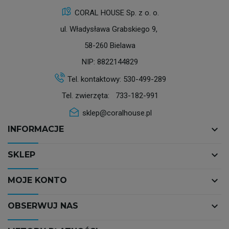
CORAL HOUSE Sp. z o. o.
ul. Władysława Grabskiego 9,
58-260 Bielawa
NIP: 8822144829
Tel. kontaktowy:
530-499-289
Tel. zwierzęta:
733-182-991
sklep@coralhouse.pl
keyboard_arrow_down
INFORMACJE
keyboard_arrow_down
SKLEP
keyboard_arrow_down
MOJE KONTO
keyboard_arrow_down
OBSERWUJ NAS