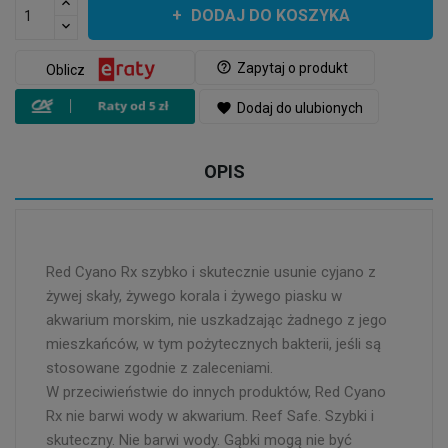
DODAJ DO KOSZYKA
help_outline
Zapytaj o produkt
Oblicz
favorite
Dodaj do ulubionych
OPIS
Red Cyano Rx szybko i skutecznie usunie cyjano z
żywej skały, żywego korala i żywego piasku w
akwarium morskim, nie uszkadzając żadnego z jego
mieszkańców, w tym pożytecznych bakterii, jeśli są
stosowane zgodnie z zaleceniami.
W przeciwieństwie do innych produktów, Red Cyano
Rx nie barwi wody w akwarium. Reef Safe. Szybki i
skuteczny. Nie barwi wody. Gąbki mogą nie być