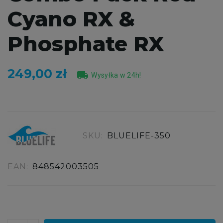
Cyano RX &
Phosphate RX
249,00 zł
local_shipping
Wysyłka w 24h!
SKU:
BLUELIFE-350
EAN:
848542003505