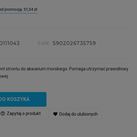
zed promocją:
51,34 zł
10111043
EAN:
5902026735759
t strontu do akwarium morskiego. Pomaga utrzymać prawidłowy
owej.
DO KOSZYKA
help_outline
Zapytaj o produkt
favorite
Dodaj do ulubionych