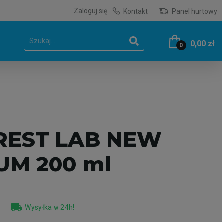
Zaloguj się
Kontakt
Panel hurtowy
0,00 zł
0
EST LAB NEW
UM 200 ml
local_shipping
Wysyłka w 24h!