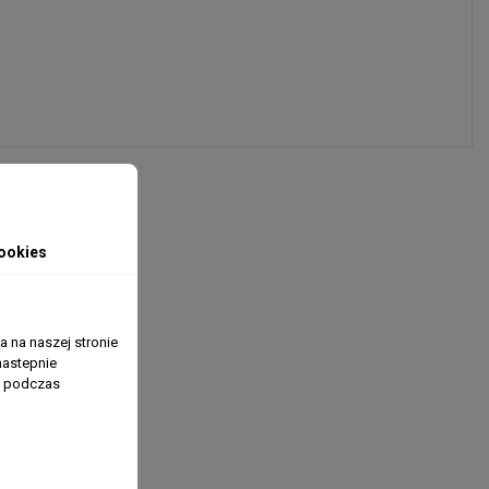
ookies
 na naszej stronie
nastepnie
ń podczas