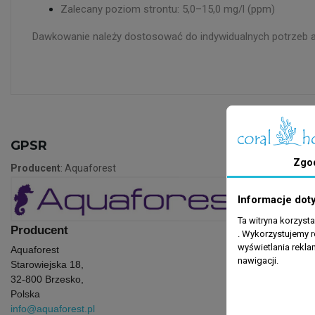
Zalecany poziom strontu: 5,0–15,0 mg/l (ppm)
Dawkowanie należy dostosować do indywidualnych potrzeb a
GPSR
Zgo
Producent
: Aquaforest
Informacje dot
Ta witryna korzyst
Producent
. Wykorzystujemy r
wyświetlania rekl
Aquaforest
nawigacji.
Starowiejska 18,
32-800 Brzesko,
Polska
info@aquaforest.pl