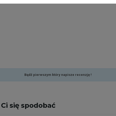
Bądź pierwszym który napisze recenzję !
Ci się spodobać