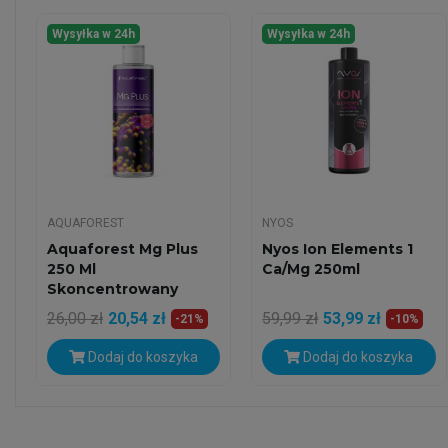
Wysyłka w 24h
Wysyłka w 24h
AQUAFOREST
NYOS
Aquaforest Mg Plus
Nyos Ion Elements 1
250 Ml
Ca/Mg 250ml
Skoncentrowany
Magnez Dla...
26,00 zł
20,54 zł
59,99 zł
53,99 zł
-21%
-10%
Dodaj do koszyka
Dodaj do koszyka