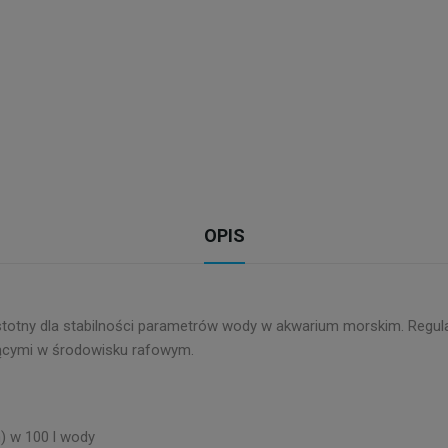
OPIS
istotny dla stabilności parametrów wody w akwarium morskim. Regu
jącymi w środowisku rafowym.
) w 100 l wody