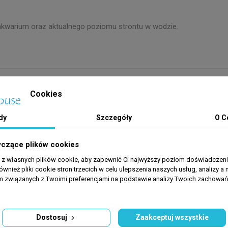
kwarium oraz aktualnego poziomu strontu w wodzie.
Cookies
dy
Szczegóły
O C
yczące plików cookies
a z własnych plików cookie, aby zapewnić Ci najwyższy poziom doświadczenia
ównież pliki cookie stron trzecich w celu ulepszenia naszych usług, analizy a 
am związanych z Twoimi preferencjami na podstawie analizy Twoich zachowa
Dostosuj
Zaakceptuj wszystkie