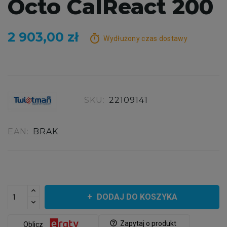
Octo CalReact 200
2 903,00 zł
timer
Wydłużony czas dostawy
SKU:
22109141
EAN:
BRAK
DODAJ DO KOSZYKA
help_outline
Zapytaj o produkt
Oblicz