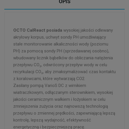
OPIS
OCTO
CalReact
posiada
wysokiej jakości odlewany
akrylowy korpus, uchwyt sondy PH umożliwiający
stałe monitorowanie alkaliczności wody (poziomu
PH) za pomocą sondy PH (sprzedawanej osobno),
wbudowany licznik bąbelków do obliczania natężenia
przepływu CO₂, odwrócony przepływ wody w celu
recyrkulacji CO₂, aby zmaksymalizować czas kontaktu
z koralowcami, które wytwarzają CO2.
Zasilany pompą VarioS DC z wirnikiem
wiatraczkowym, odłączanym sterownikiem, wysokiej
jakości ceramicznym wałkiem i łożyskiem w celu
zmniejszenia zużycia oraz najnowszą technologią
przepływu o zmiennej prędkości, zapewniającą lepszą
kontrolę, lepszą wydajność, efektywność
energetyczną i bezpieczniejszą pracę.