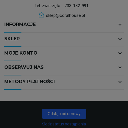
Tel. zwierzęta:
733-182-991
sklep@coralhouse.pl
keyboard_arrow_down
INFORMACJE
keyboard_arrow_down
SKLEP
keyboard_arrow_down
MOJE KONTO
keyboard_arrow_down
OBSERWUJ NAS
keyboard_arrow_down
METODY PŁATNOŚCI
Odstąp od umowy
Śledź status odstąpienia