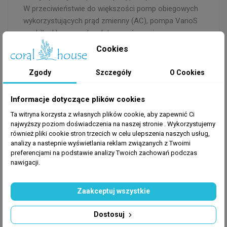
W przeciwieństwie do większości pomp obiegowych
wykorzystujących prąd zmienny (AC), pompa VarioS
ma kilka kluczowych zalet w porównaniu z
tradycyjnymi pompami prądu przemiennego, a
Cookies
mianowicie wyższą wydajność energetyczną,
bezpieczniejszą pracę przy napięciu roboczym 24 V, a
Zgody
Szczegóły
O Cookies
przede wszystkim bezstopniową regulację prędkości
dostosuj idealną mieszankę przepływu powietrza i
Informacje dotyczące plików cookies
wody do skimmera.
Ta witryna korzysta z własnych plików cookie, aby zapewnić Ci
Uwaga: To nie jest pompa o ciśnieniu
najwyższy poziom doświadczenia na naszej stronie . Wykorzystujemy
znamionowym.
Ta pompa nie jest przeznaczona do
również pliki cookie stron trzecich w celu ulepszenia naszych usług,
zastosowań na drugim piętrze ani do zasilania
analizy a nastepnie wyświetlania reklam związanych z Twoimi
preferencjami na podstawie analizy Twoich zachowań podczas
odpieniaczy Beckett lub zstępujących, gdzie
nawigacji.
wymagane jest stałe ciśnienie.
Jak to działa
Reaktor wapniowy to zasadniczo komora wypełniona
Zaakceptuj wszystkie
aragonitem, który jest naturalną formą minerału
Dostosuj
węglanowego lub powszechnie znanym jako