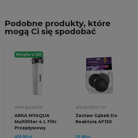
Podobne
produkty, które
mogą Ci się spodobać
Wysyłka w 24h
ARKA AQUATICS
AQUAFOREST ICP
ARKA MYAQUA
Zestaw Gąbek Do
Multifilter 4 L Filtr
Reaktora AF130
Przepływowy
439,99 zł
25,99 zł