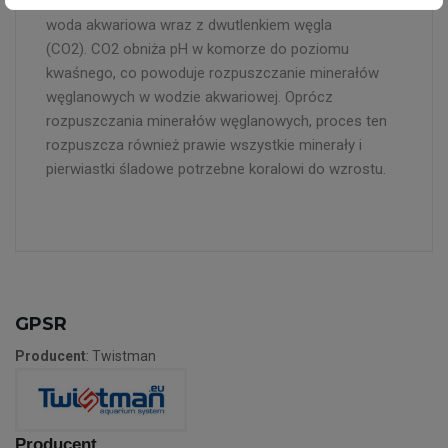
pokruszone twarde koralowce. Przez tę komorę krąży
woda akwariowa wraz z dwutlenkiem węgla
(CO2). CO2 obniża pH w komorze do poziomu
kwaśnego, co powoduje rozpuszczanie minerałów
węglanowych w wodzie akwariowej. Oprócz
rozpuszczania minerałów węglanowych, proces ten
rozpuszcza również prawie wszystkie minerały i
pierwiastki śladowe potrzebne koralowi do wzrostu.
GPSR
Producent
: Twistman
Producent