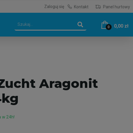
Zaloguj się
Kontakt
Panel hurtowy
0,00 zł
0
 Zucht Aragonit
4kg
 w 24h!