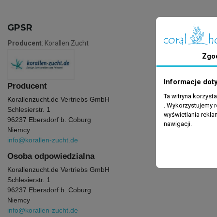
GPSR
Producent
: Korallen Zucht
Zgo
Informacje dot
Producent
Ta witryna korzyst
Korallenzucht.de Vertriebs GmbH
. Wykorzystujemy r
Schlesierstr. 1
wyświetlania rekl
96237 Ebersdorf b. Coburg
nawigacji.
Niemcy
info@korallen-zucht.de
Osoba odpowiedzialna
Korallenzucht.de Vertriebs GmbH
Schlesierstr. 1
96237 Ebersdorf b. Coburg
Niemcy
info@korallen-zucht.de