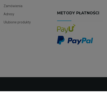
Zamówienia
METODY PŁATNOŚCI
Adresy
Ulubione produkty
Friqtechnology.com