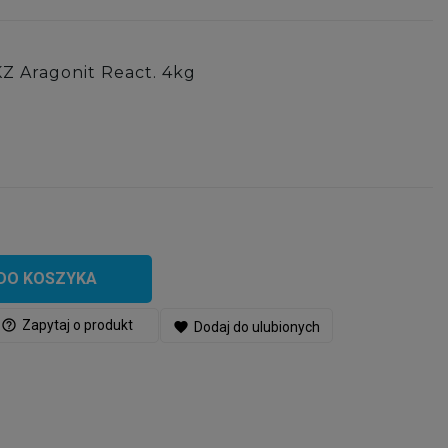
KZ Aragonit React. 4kg
DO KOSZYKA
help_outline
Zapytaj o produkt
favorite
Dodaj do ulubionych