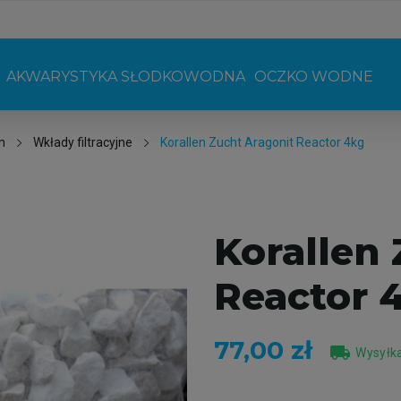
AKWARYSTYKA SŁODKOWODNA
OCZKO WODNE
m
Wkłady filtracyjne
Korallen Zucht Aragonit Reactor 4kg
Korallen
Reactor 
77,00 zł
local_shipping
Wysyłka