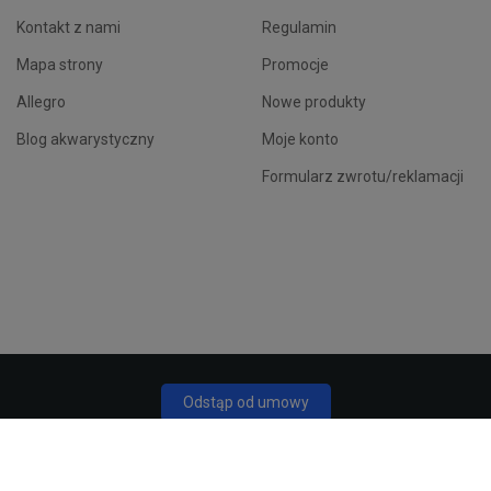
Kontakt z nami
Regulamin
Mapa strony
Promocje
Allegro
Nowe produkty
Blog akwarystyczny
Moje konto
Formularz zwrotu/reklamacji
Odstąp od umowy
Śledź status odstąpienia
 akwarystyczny CoralHouse
. Wszystkie prawa zastrzeżone. Wykonanie