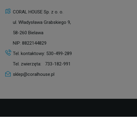
CORAL HOUSE Sp. z o. o.
ul. Władysława Grabskiego 9,
58-260 Bielawa
NIP: 8822144829
Tel. kontaktowy:
530-499-289
Tel. zwierzęta:
733-182-991
sklep@coralhouse.pl
Copyright ©
Sklep