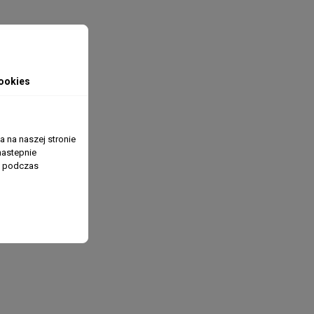
ookies
 na naszej stronie
nastepnie
ń podczas