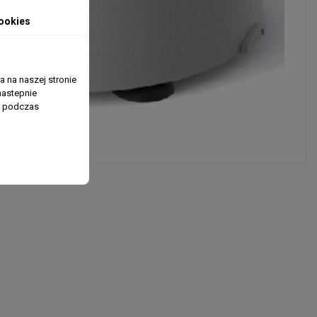
ookies
 na naszej stronie
nastepnie
ń podczas