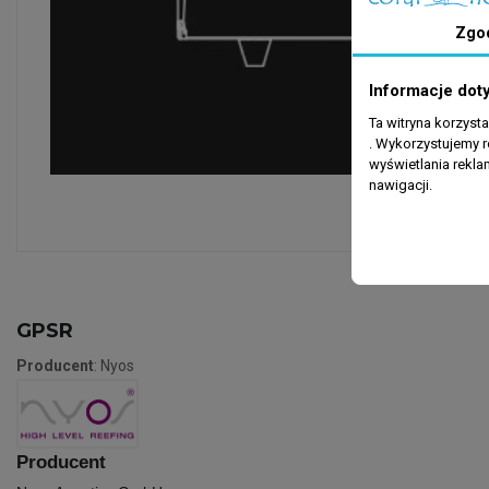
Zgo
Informacje dot
Ta witryna korzyst
. Wykorzystujemy r
wyświetlania rekl
nawigacji.
GPSR
Producent
: Nyos
Producent