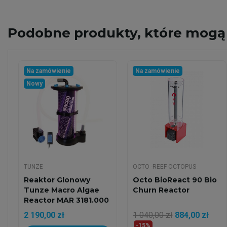
Podobne
produkty, które mogą 
Na zamówienie
Na zamówienie
Nowy
TUNZE
OCTO -REEF OCTOPUS
Reaktor Glonowy
Octo BioReact 90 Bio
Tunze Macro Algae
Churn Reactor
Reactor MAR 3181.000
2 190,00 zł
1 040,00 zł
884,00 zł
-15%