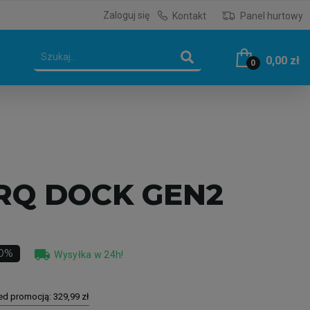
Zaloguj się
Kontakt
Panel hurtowy
0,00 zł
0
RQ DOCK GEN2
local_shipping
10%
Wysyłka w 24h!
zed promocją:
329,99 zł