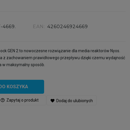
T-4669.
EAN:
4260246924669
ck GEN 2 to nowoczesne rozwiązanie dla media reaktorów Nyos.
ra z zachowaniem prawidłowego przepływu dzięki czemu wydajność
na w maksymalny sposób.
DO KOSZYKA
help_outline
Zapytaj o produkt
favorite
Dodaj do ulubionych