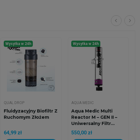
Wysyłka w 24h
Wysyłka w 24h
QUAL DROP
AQUA MEDIC
Fluidyzacyjny Biofiltr Z
Aqua Medic Multi
Ruchomym Złożem
Reactor M – GEN II –
Uniwersalny Filtr...
64,99 zł
550,00 zł