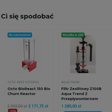
Ci się spodobać
Na zamówienie
Wysyłka w 24h
OCTO -REEF OCTOPUS
AQUA TREND
Octo BioReact 150 Bio
Filtr Zeolitowy Z100B
Churn Reactor
Aqua Trend Z
Przepływomierzem
2 555,00 zł
2 171,75 zł
1 280,00 zł
-15%