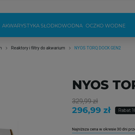
AKWARYSTYKA SŁODKOWODNA
OCZKO WODNE
m
Reaktory i filtry do akwarium
NYOS TORQ DOCK GEN2
NYOS TO
329,99 zł
296,99 zł
Rabat 
Najniższa cena w okresie 30 dni pr