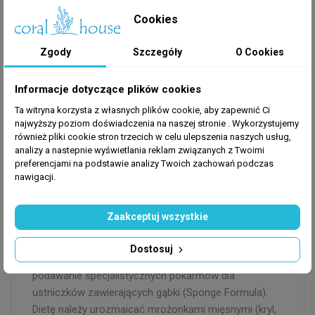
również kryjówek skalnych, w których może
odpoczywać w nocy. Jest wrażliwa na jakość wody,
Cookies
dlatego wydajna filtracja i stabilne parametry są
kluczowe. Ciekawostką jest fakt, że ustniczki te
Zgody
Szczegóły
O Cookies
potrafią wydawać głośne dźwięki
(chrząkanie/stukanie), gdy są zaniepokojone lub chcą
Informacje dotyczące plików cookies
odstraszyć intruza.
Ta witryna korzysta z własnych plików cookie, aby zapewnić Ci
najwyższy poziom doświadczenia na naszej stronie . Wykorzystujemy
również pliki cookie stron trzecich w celu ulepszenia naszych usług,
Dieta i specjalne potrzeby
analizy a nastepnie wyświetlania reklam związanych z Twoimi
preferencjami na podstawie analizy Twoich zachowań podczas
żywieniowe
nawigacji.
Pomacanthus imperator jest rybą wszystkożerną, ale
w naturze istotną część jego diety stanowią gąbki i
Zaakceptuj wszystkie
osłonice. W akwarium bywa wybredny, szczególnie w
fazie aklimatyzacji. Aby utrzymać go w zdrowiu i
Dostosuj
zapewnić intensywne wybarwienie, konieczne jest
podawanie specjalistycznych pokarmów dla
ustniczków zawierających gąbki (Sponge Formula).
Dietę należy urozmaicać mrożonkami mięsnymi (kryl,