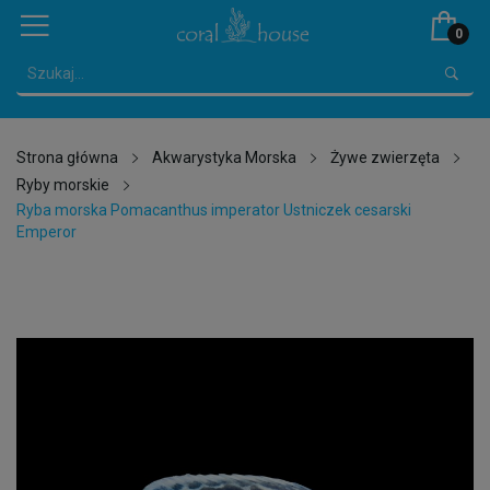
0
Strona główna
Akwarystyka Morska
Żywe zwierzęta
Ryby morskie
Ryba morska Pomacanthus imperator Ustniczek cesarski
Emperor