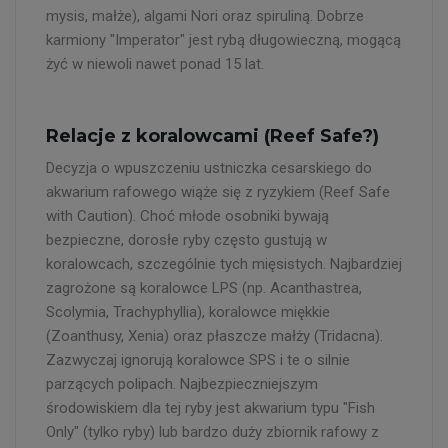
mysis, małże), algami Nori oraz spiruliną. Dobrze
karmiony "Imperator" jest rybą długowieczną, mogącą
żyć w niewoli nawet ponad 15 lat.
Relacje z koralowcami (Reef Safe?)
Decyzja o wpuszczeniu ustniczka cesarskiego do
akwarium rafowego wiąże się z ryzykiem (Reef Safe
with Caution). Choć młode osobniki bywają
bezpieczne, dorosłe ryby często gustują w
koralowcach, szczególnie tych mięsistych. Najbardziej
zagrożone są koralowce LPS (np. Acanthastrea,
Scolymia, Trachyphyllia), koralowce miękkie
(Zoanthusy, Xenia) oraz płaszcze małży (Tridacna).
Zazwyczaj ignorują koralowce SPS i te o silnie
parzących polipach. Najbezpieczniejszym
środowiskiem dla tej ryby jest akwarium typu "Fish
Only" (tylko ryby) lub bardzo duży zbiornik rafowy z