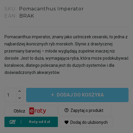
SKU:
Pomacanthus Imperator
EAN:
BRAK
Pomacanthus imperator, znany jako ustniczek cesarski, to jedna z
najbardziej ikonicznych ryb morskich. Słynie z drastycznej
przemiany barwnej – młode wyglądają zupełnie inaczej niż
dorosłe. Jest to duża, wymagająca ryba, która może podskubywać
koralowce, dlatego polecana jest do dużych systemów i dla
doświadczonych akwarystów.
DODAJ DO KOSZYKA
help_outline
Zapytaj o produkt
Oblicz
favorite
Dodaj do ulubionych