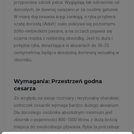
przypomina odcisk palca. Wyglądają tak odmiennie od
dorosłych, że dawniej uważano je za osobny gatunek.
W miarę dojrzewania kręgi zanikają, a ryba przybiera
szatę dorosłą (Adult): ciało pokrywa się poziomymi,
żółto-niebieskimi pasami, a na oczach pojawia się
czarna maska z niebieską obwódką. Jest to duża i
potężna ryba, dorastająca w akwariach do 30-35
centymetrów, będąca absolutną dominatą wizualną w
zbiorniku.
Wymagania: Przestrzeń godna
cesarza
Ze względu na swoje rozmiary i terytorialny charakter,
ustniczek cesarski wymaga bardzo dużego akwarium.
Dla dorosłego osobnika absolutnym minimum jest
zbiornik o pojemności 800-1000 litrów, z dużą ilością
miejsca do swobodnego pływania. Ryba ta potrzebuje