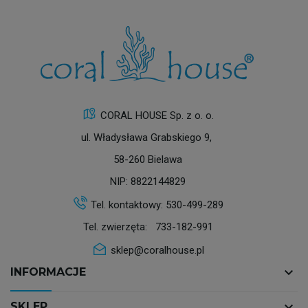
CORAL HOUSE Sp. z o. o.
ul. Władysława Grabskiego 9,
58-260 Bielawa
NIP: 8822144829
Tel. kontaktowy:
530-499-289
Tel. zwierzęta:
733-182-991
sklep@coralhouse.pl
keyboard_arrow_down
INFORMACJE
keyboard_arrow_down
SKLEP