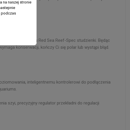
 na naszej stronie
nastepnie
ń podczas
 zawieszenia z boku Red Sea Reef-Spec studzienki. Będąc
 wymaga konserwacji, kończy Ci się polar lub wystąpi błąd.
oziomowania, inteligentnemu kontrolerowi do podłączenia
quariums.
 szyi, precyzyjny regulator przekładni do regulacji