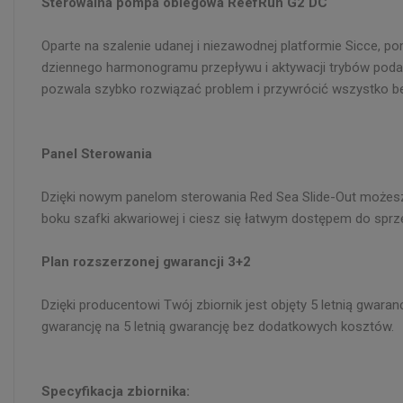
Sterowalna pompa obiegowa ReefRun G2 DC
Oparte na szalenie udanej i niezawodnej platformie Sicce, p
dziennego harmonogramu przepływu i aktywacji trybów podawa
pozwala szybko rozwiązać problem i przywrócić wszystko be
Panel Sterowania
Dzięki nowym panelom sterowania Red Sea Slide-Out możesz 
boku szafki akwariowej i ciesz się łatwym dostępem do sprzęt
Plan rozszerzonej gwarancji 3+2
Dzięki producentowi Twój zbiornik jest objęty 5 letnią gwar
gwarancję na 5 letnią gwarancję bez dodatkowych kosztów.
Specyfikacja zbiornika: