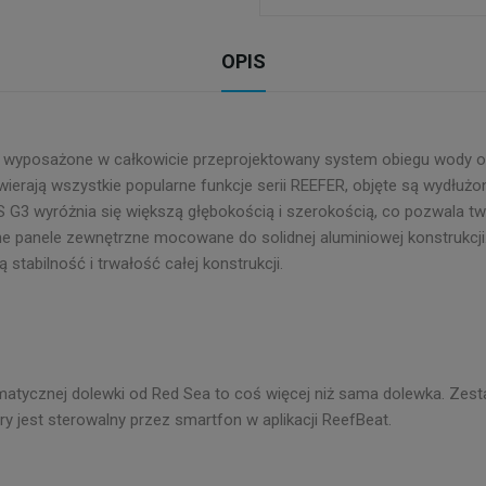
OPIS
wyposażone w całkowicie przeprojektowany system obiegu wody ora
rają wszystkie popularne funkcje serii REEFER, objęte są wydłużon
G3 wyróżnia się większą głębokością i szerokością, co pozwala two
enne panele zewnętrzne mocowane do solidnej aluminiowej konstrukcj
stabilność i trwałość całej konstrukcji.
atycznej dolewki od Red Sea to coś więcej niż sama dolewka. Zes
y jest sterowalny przez smartfon w aplikacji ReefBeat.