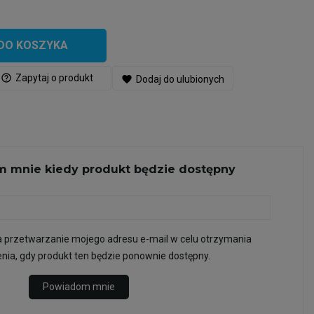
DO KOSZYKA
help_outline
Zapytaj o produkt
favorite
Dodaj do ulubionych
 mnie kiedy produkt będzie dostępny
przetwarzanie mojego adresu e-mail w celu otrzymania
ia, gdy produkt ten będzie ponownie dostępny.
Powiadom mnie