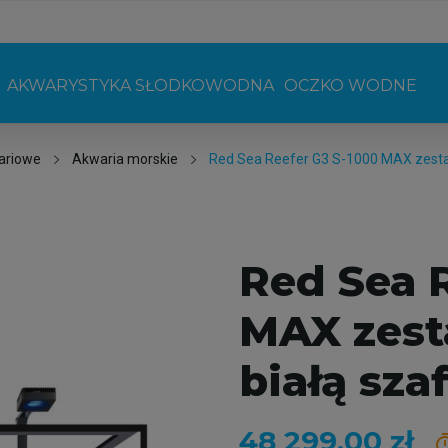
AKWARYSTYKA SŁODKOWODNA
OCZKO WODNE
ariowe
Akwaria morskie
Red Sea Reefer G3 S-1000 MAX zesta
Red Sea 
MAX zest
białą sza
48 299,00 zł
tim