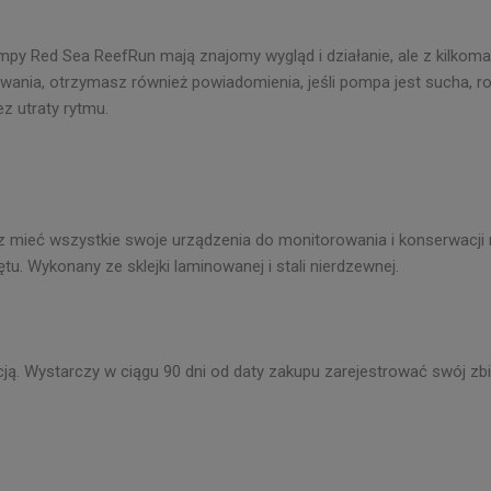
ompy Red Sea ReefRun mają znajomy wygląd i działanie, ale z kilko
nia, otrzymasz również powiadomienia, jeśli pompa jest sucha, roz
z utraty rytmu.
mieć wszystkie swoje urządzenia do monitorowania i konserwacji 
u. Wykonany ze sklejki laminowanej i stali nierdzewnej.
ancją. Wystarczy w ciągu 90 dni od daty zakupu zarejestrować swój z