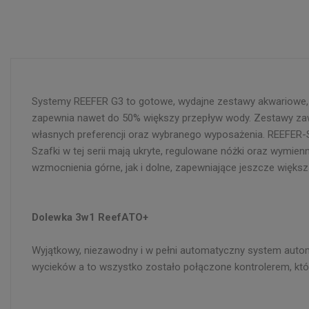
Systemy REEFER G3 to gotowe, wydajne zestawy akwariowe, 
zapewnia nawet do 50% większy przepływ wody. Zestawy zawie
własnych preferencji oraz wybranego wyposażenia. REEFER-S 
Szafki w tej serii mają ukryte, regulowane nóżki oraz wymi
wzmocnienia górne, jak i dolne, zapewniające jeszcze większą 
Dolewka 3w1 ReefATO+
Wyjątkowy, niezawodny i w pełni automatyczny system autom
wycieków a to wszystko zostało połączone kontrolerem, któr