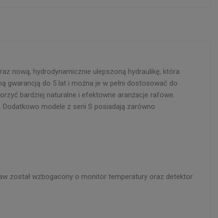
z nową, hydrodynamicznie ulepszoną hydraulikę, która
ą gwarancją do 5 lat i można je w pełni dostosować do
rzyć bardziej naturalne i efektowne aranżacje rafowe.
i. Dodatkowo modele z serii S posiadają zarówno
taw został wzbogacony o monitor temperatury oraz detektor