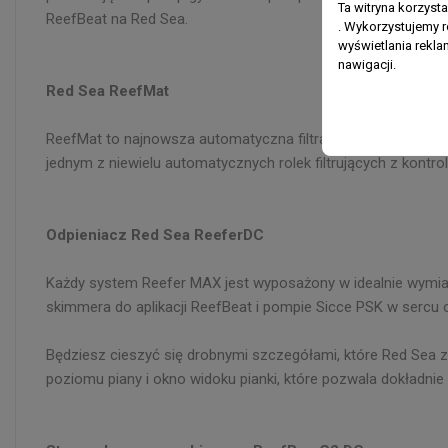
Ta witryna korzyst
ReefBeat na Red Sea.
. Wykorzystujemy r
wyświetlania rekl
nawigacji.
Red Sea ReefMat
ReefMat to najnowsza automatyczna filtracja mechaniczna z
jednym z niewielu automatycznych rolek filtrujących z kontrol
Odpieniacz Red Sea ReeferDC
Każdy system Reefer MAX jest wyposażony w idealnie wymiar
skimmera do aplikacji ReefBeat i pompie Sicce PSK w sercu 
Będziesz cieszyć się drobnymi szczegółami, które Red Sea za
poziomu piany i okno widoku pianki, które pozwala dokładnie