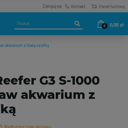
Zaloguj się
Kontakt
Panel hurtowy
0,00 zł
0
w akwarium z białą szafką
Reefer G3 S-1000
aw akwarium z
fką
er
Wydłużony czas dostawy