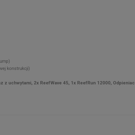
sump)
ej konstrukcji)
 z uchwytami, 2x ReefWave 45, 1x ReefRun 12000, Odpieniacz 