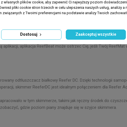
a z własnych plików cookie, aby zapewnić Ci najwyższy poziom doświadczenia
ównież pliki cookie stron trzecich w celu ulepszenia naszych usług, analizy a 
am związanych z Twoimi preferencjami na podstawie analizy Twoich zachowa
Dostosuj
Zaakceptuj wszystkie
 Red Sea. ReefMat jest w pełni zmontowany i jest przeznaczony do
ą aplikacji, aplikacja ReefBeat może ostrzec Cię, jeśli Twój ReefMat
owany odtłuszczacz białkowy Reefer DC. Dzięki technologii samop
operacji, skimmer ReeferDC jest idealnym połączeniem dla Reefer A
pracowało w tym skimmerze, takimi jak ręczny środek do czyszczenia
 zobaczyć, gdzie poziom piany znajduje się w szyjce skimmera.