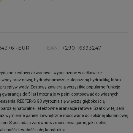
R43761-EUR
EAN:
7290116393247
wydajne zestawy akwariowe, wyposażone w całkowicie
 wody oraz nową, hydrodynamicznie ulepszoną hydraulikę, która
przepływ wody. Zestawy zawierają wszystkie popularne funkcje
ą gwarancją do 5 lat i można je w pełni dostosować do własnych
sażenia. REEFER-S G3 wyróżnia się większą głębokością i
ardziej naturalne i efektowne aranżacje rafowe. Szafki w tej serii
oraz wymienne panele zewnętrzne mocowane do solidnej aluminiowej
serii S posiadają zarówno wzmocnienia górne, jak i dolne,
ilność i trwałość całej konstrukcji.