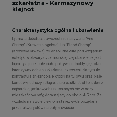
szkarłatna - Karmazynowy
klejnot
Charakterystyka ogólna i ubarwienie
Lysmata debelius, powszechnie nazywana "Fire
Shrimp" (Krewetka ognista) lub "Blood Shrimp"
(Krewetka krwawa), to absolutna elita pod względem
estetyki w akwarystyce morskiej. Jej ubarwienie jest
hipnotyzujące: całe ciało pokrywa jednolity, głęboki i
intensywny odcień szkarłatnej czerwieni. Na tym tle
kontrastują śnieżnobiałe kropki na tułowiu oraz białe
końcówki odnóży i długie, białe czułki. Jest to jeden z
najbardziej jaskrawych i rzucających się w oczy
mieszkańców rafy, dorastający do około 4-5 cm. Ze
względu na swoje piękno jest niezwykle pożądana
przez akwarystów na całym świecie.