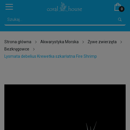
0
Strona główna
Akwarystyka Morska
Żywe zwierzęta
Bezkręgowce
Lysmata debelius Krewetka szkarłatna Fire Shrimp