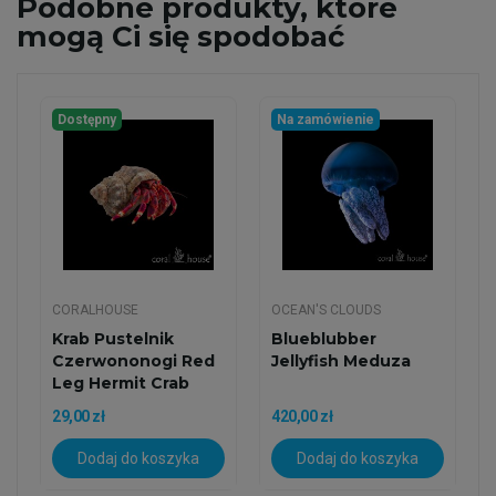
Podobne
produkty, które
mogą Ci się spodobać
Dostępny
Na zamówienie
CORALHOUSE
OCEAN'S CLOUDS
Krab Pustelnik
Blueblubber
Czerwononogi Red
Jellyfish Meduza
Leg Hermit Crab
29,00 zł
420,00 zł
Dodaj do koszyka
Dodaj do koszyka