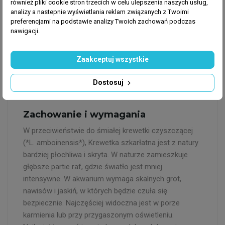
również pliki cookie stron trzecich w celu ulepszenia naszych usług,
akwariowych nie jest wybredna – chętnie zjada
analizy a nastepnie wyświetlania reklam związanych z Twoimi
wszelkie mrożonki (artemia, lasonogi, posiekane
preferencjami na podstawie analizy Twoich zachowań podczas
owoce morza), a także pokarmy suche (płatki i
nawigacji.
granulaty), które opadną na dno. Ważne jest, aby
pokarm docierał w pobliże jej kryjówki, zwłaszcza w
Zaakceptuj wszystkie
początkowym okresie aklimatyzacji, gdy może bać się
wypływać na otwartą toń podczas karmienia.
Dostosuj
Zachowanie i wymagania
W przeciwieństwie do śmiałej krewetki czyszczącej
(*L. amboinensis*), Krewetka szkarłatna jest z natury
bardziej płochliwa i skryta. W naturze zamieszkuje
głębsze partie raf, gdzie światło jest mniej
intensywne. W akwarium wymaga skalnych grot,
nawisów i jaskiń, w których będzie czuła się
bezpiecznie. Najczęściej widoczna jest w porze
karmienia lub przy przygaszonym oświetleniu.