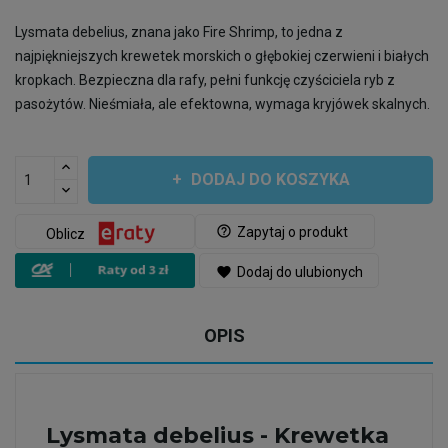
Lysmata debelius, znana jako Fire Shrimp, to jedna z
najpiękniejszych krewetek morskich o głębokiej czerwieni i białych
kropkach. Bezpieczna dla rafy, pełni funkcję czyściciela ryb z
pasożytów. Nieśmiała, ale efektowna, wymaga kryjówek skalnych.
DODAJ DO KOSZYKA
help_outline
Zapytaj o produkt
Oblicz
favorite
Dodaj do ulubionych
OPIS
Lysmata debelius - Krewetka