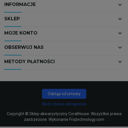
keyboard_arrow_down
INFORMACJE
keyboard_arrow_down
SKLEP
keyboard_arrow_down
MOJE KONTO
keyboard_arrow_down
OBSERWUJ NAS
keyboard_arrow_down
METODY PŁATNOŚCI
Odstąp od umowy
Śledź status odstąpienia
Copyright ©
Sklep akwarystyczny CoralHouse
. Wszystkie prawa
zastrzeżone. Wykonanie
Friqtechnology.com