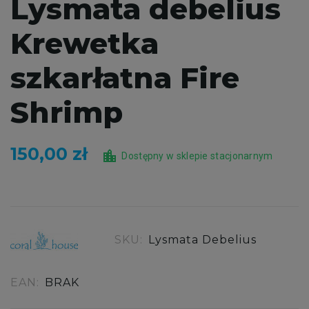
Lysmata debelius
Krewetka
szkarłatna Fire
Shrimp
150,00 zł
location_city
Dostępny w sklepie stacjonarnym
SKU:
Lysmata Debelius
EAN:
BRAK