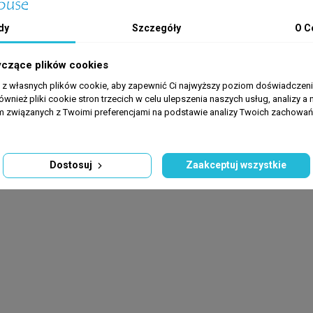
dy
Szczegóły
O C
zkręgowców (poza szkarłupniami). Najlepiej czuje się i prezentuje 
yczące plików cookies
i jakości wody, dlatego kluczowa jest powolna aklimatyzacja metodą
ię z dużą plagą Asterin, które są świadome konieczności później
a z własnych plików cookie, aby zapewnić Ci najwyższy poziom doświadczenia
ównież pliki cookie stron trzecich w celu ulepszenia naszych usług, analizy a 
am związanych z Twoimi preferencjami na podstawie analizy Twoich zachowa
Dostosuj
Zaakceptuj wszystkie