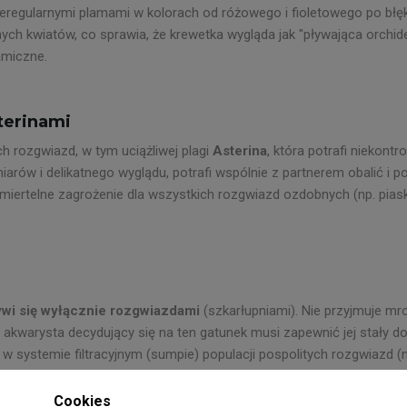
eregularnymi plamami w kolorach od różowego i fioletowego po błęk
znych kwiatów, co sprawia, że krewetka wygląda jak "pływająca orchi
amiczne.
terinami
h rozgwiazd, w tym uciążliwej plagi
Asterina
, która potrafi niekon
rów i delikatnego wyglądu, potrafi wspólnie z partnerem obalić i p
śmiertelne zagrożenie dla wszystkich rozgwiazd ozdobnych (np. piask
ywi się wyłącznie rozgwiazdami
(szkarłupniami). Nie przyjmuje mro
ny akwarysta decydujący się na ten gatunek musi zapewnić jej stały 
systemie filtracyjnym (sumpie) populacji pospolitych rozgwiazd (np
azdy te mają zdolność regeneracji).
Cookies