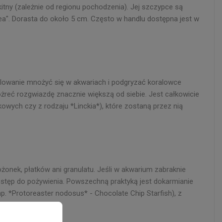
itny (zależnie od regionu pochodzenia). Jej szczypce są
dea". Dorasta do około 5 cm. Często w handlu dostępna jest w
trolowanie mnożyć się w akwariach i podgryzać koralowce
ożreć rozgwiazdę znacznie większą od siebie. Jest całkowicie
owych czy z rodzaju *Linckia*), które zostaną przez nią
żonek, płatków ani granulatu. Jeśli w akwarium zabraknie
dostęp do pożywienia. Powszechną praktyką jest dokarmianie
. *Protoreaster nodosus* - Chocolate Chip Starfish), z