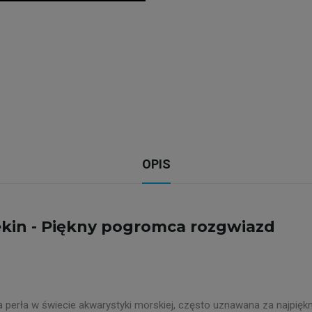
OPIS
ekin - Piękny pogromca rozgwiazd
 perła w świecie akwarystyki morskiej, często uznawana za najpiękni