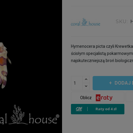
SKU:
Hymenocera picta czyli Krewetka 
ścisłym specjalistą pokarmowym
najskuteczniejszą broń biologic
DODAJ 
Oblicz