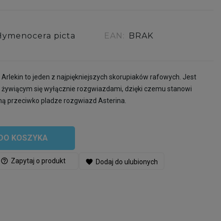
Hymenocera picta
EAN:
BRAK
Arlekin to jeden z najpiękniejszych skorupiaków rafowych. Jest
 żywiącym się wyłącznie rozgwiazdami, dzięki czemu stanowi
zną przeciwko pladze rozgwiazd Asterina.
DO KOSZYKA
help_outline
Zapytaj o produkt
favorite
Dodaj do ulubionych