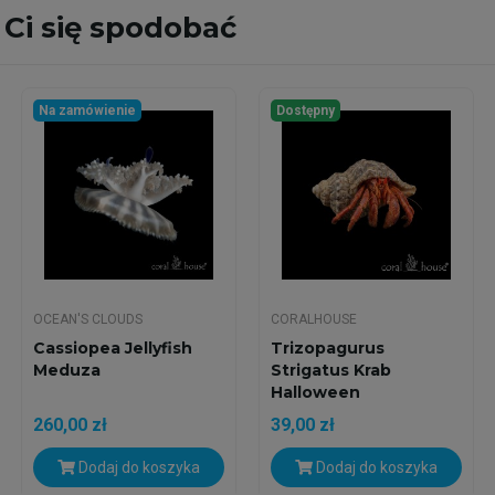
Ci się spodobać
Na zamówienie
Dostępny
OCEAN'S CLOUDS
CORALHOUSE
Cassiopea Jellyfish
Trizopagurus
Meduza
Strigatus Krab
Halloween
260,00 zł
39,00 zł
Dodaj do koszyka
Dodaj do koszyka