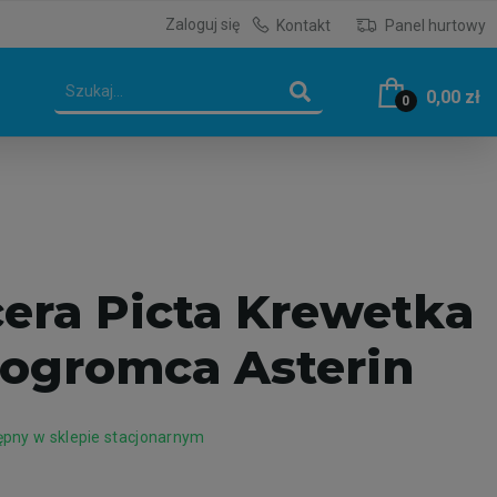
Zaloguj się
Kontakt
Panel hurtowy
0,00 zł
0
ra Picta Krewetka
Pogromca Asterin
pny w sklepie stacjonarnym