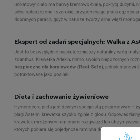
unikatowy: ciało ma barwę kremowo-białą, pokrytą dużymi, ni
silnie spłaszczone i szerokie, przypominając płatki egzotyc
dobranych parach, gdyż w naturze tworzy silne więzi monog
Ekspert od zadań specjalnych: Walka z As
Jest to bezwzględnie najskuteczniejszy naturalny wróg małyc
zoanthus. Krewetka Arlekin, mimo swoich niepozornych rozmia
bezpieczna dla koralowców (Reef Safe)
, jednak stanowi 
potraktowane jako posiłek.
Dieta i zachowanie żywieniowe
Hymenocera picta jest ścisłym specjalistą pokarmowym –
ż
plagi Asterin, krewetka szybko zginie z głodu. Odpowiedzial
krewetek mrożonymi ramionami rozgwiazd lub utrzymywanie w 
których pobiera się pojedyncze ramiona do karmienia (rozgwi