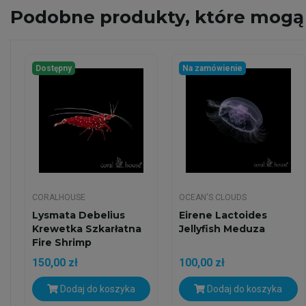
Podobne
produkty, które mogą 
Dostępny
Na zamówienie
CORALHOUSE
OCEAN'S CLOUDS
Lysmata Debelius
Eirene Lactoides
Krewetka Szkarłatna
Jellyfish Meduza
Fire Shrimp
150,00 zł
100,00 zł
Dodaj do koszyka
Dodaj do koszyka