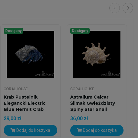
Dostępny
Dostępny
CORALHOUSE
CORALHOUSE
Krab Pustelnik
Astralium Calcar
Elegancki Electric
Ślimak Gwieździsty
Blue Hermit Crab
Spiny Star Snail
29,00 zł
36,00 zł
Dodaj do koszyka
Dodaj do koszyka