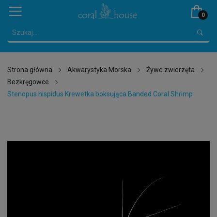
0
Strona główna
Akwarystyka Morska
Żywe zwierzęta
Bezkręgowce
Stenopus hispidus Krewetka boksująca Banded Coral Shrimp