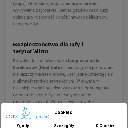
(wąsy), które służą jej do orientacji w terenie i
wykrywania zagrożenia. Jest to gatunek dość duży,
osiągający rozpiętość odnóży nawet do kilkunastu
centymetrów.
Bezpieczeństwo dla rafy i
terytorializm
Krewetka ta jest uważana za
bezpieczną dla
koralowców (Reef Safe)
– nie podgryza polipów ani
nie niszczy tkanki koralowej. Jest jednak zwierzęciem
o silnym instynkcie terytorialnym. W akwarium
najlepiej trzymać pojedynczy okaz lub dobraną parę
(w naturze często żyją w trwałych parach
monogamicznych). Wobec innych krewetek,
zwłaszcza z rodzaju *Stenopus*, może być bardzo
Cookies
agresywna i doprowadzić do ich śmierci. Należy
również zachować ostrożność przy bardzo małych,
Zgody
Szczegóły
O Cookies