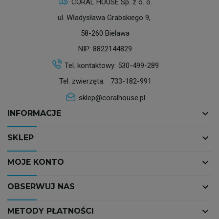
CORAL HOUSE Sp. z o. o.
ul. Władysława Grabskiego 9,
58-260 Bielawa
NIP: 8822144829
Tel. kontaktowy:
530-499-289
Tel. zwierzęta:
733-182-991
sklep@coralhouse.pl
keyboard_arrow_down
INFORMACJE
keyboard_arrow_down
SKLEP
keyboard_arrow_down
MOJE KONTO
keyboard_arrow_down
OBSERWUJ NAS
keyboard_arrow_down
METODY PŁATNOŚCI