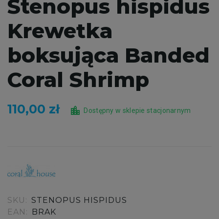
Stenopus hispidus
Krewetka
boksująca Banded
Coral Shrimp
110,00 zł
location_city
Dostępny w sklepie stacjonarnym
SKU:
STENOPUS HISPIDUS
EAN:
BRAK