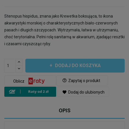
Stenopus hispidus, znana jako Krewetka boksująca, to ikona
akwarystyki morskiej o charakterystycznych biało-czerwonych
pasach i długich szczypcach. Wytrzymała, łatwa w utrzymaniu,
choć terytorialna. Pełni rolę sanitarną w akwarium, zjadając resztki
i czasami czyszcząc ryby.
DODAJ DO KOSZYKA
help_outline
Zapytaj o produkt
Oblicz
favorite
Dodaj do ulubionych
OPIS