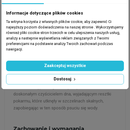
powolnych rybach, które teoretycznie mogłyby zostać
"uszczypnięte", choć zdarza się to rzadko, gdyż
Informacje dotyczące plików cookies
zazwyczaj krewetka ta pełni funkcje sanitarne.
Ta witryna korzysta z własnych plików cookie, aby zapewnić Ci
najwyższy poziom doświadczenia na naszej stronie . Wykorzystujemy
również pliki cookie stron trzecich w celu ulepszenia naszych usług,
Dieta i rola "czyściciela"
analizy a nastepnie wyświetlania reklam związanych z Twoimi
preferencjami na podstawie analizy Twoich zachowań podczas
Stenopus hispidus jest drapieżnikiem i padlinożercą. W
nawigacji.
naturze często zakłada tzw. "stacje czyszczące"
(cleaning stations), gdzie usuwa pasożyty ze skóry
Zaakceptuj wszystkie
ryb, sygnalizując swoją gotowość do pracy
machaniem długimi czułkami. W akwarium chętnie
Dostosuj
przyjmuje pokarmy mrożone (artemia, kryl, mysis,
kawałki małży) oraz granulaty mięsne. Jest
doskonałym czyścicielem dna, wyjadającym resztki
pokarmu, które utknęły w szczelinach skalnych,
zapobiegając w ten sposób psuciu się wody.
Zachowanie i wymagania