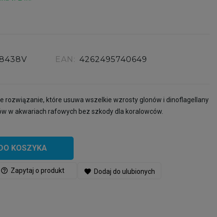
18438V
EAN:
4262495740649
ne rozwiązanie, które usuwa wszelkie wzrosty glonów i dinoflagellany
ów w akwariach rafowych bez szkody dla koralowców.
DO KOSZYKA
help_outline
Zapytaj o produkt
favorite
Dodaj do ulubionych