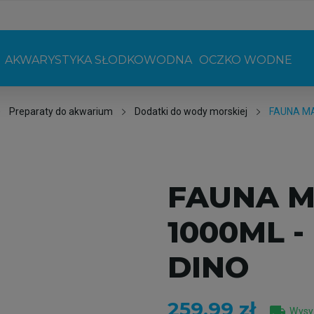
AKWARYSTYKA SŁODKOWODNA
OCZKO WODNE
Preparaty do akwarium
Dodatki do wody morskiej
FAUNA MA
FAUNA M
1000ML 
DINO
259,99 zł
local_shipping
Wysył