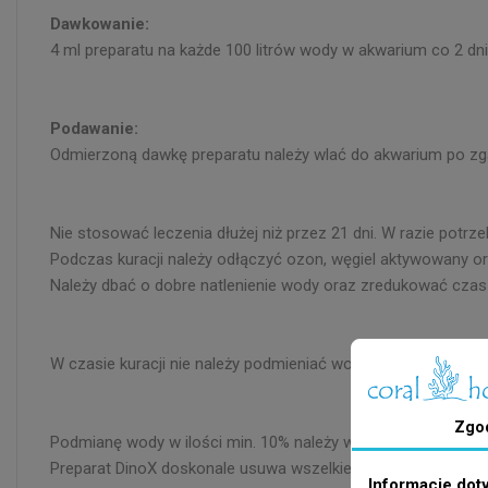
Dawkowanie:
4 ml preparatu na każde 100 litrów wody w akwarium co 2 dn
Podawanie:
Odmierzoną dawkę preparatu należy wlać do akwarium po zg
Nie stosować leczenia dłużej niż przez 21 dni. W razie potrz
Podczas kuracji należy odłączyć ozon, węgiel aktywowany or
Należy dbać o dobre natlenienie wody oraz zredukować czas
W czasie kuracji nie należy podmieniać wody oraz dozować
Zgo
Podmianę wody w ilości min. 10% należy wykonać bezpośredn
Preparat DinoX doskonale usuwa wszelkiego rodzaju glony nit
Informacje dot