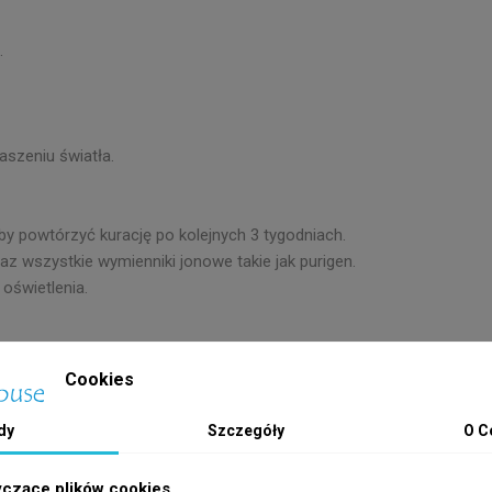
i.
aszeniu światła.
eby powtórzyć kurację po kolejnych 3 tygodniach.
az wszystkie wymienniki jonowe takie jak purigen.
 oświetlenia.
 mikroelementów.
Cookies
dy
Szczegóły
O C
io po zakończeniu kuracji.
kowate, kulkowe, Bryopsis oraz Dinoflagellates.
yczące plików cookies