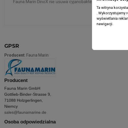
Fauna Marin DinoX nie usuwa cyjanobakterii oraz innych sinic
Ta witryna korzyst
. Wykorzystujemy r
wyświetlania rekl
nawigacji.
GPSR
Producent
: Fauna Marin
Producent
Fauna Marin GmbH
Gottlieb-Binder-Strasse 9,
71088 Holzgerlingen,
Niemcy
sales@faunamarine.de
Osoba odpowiedzialna