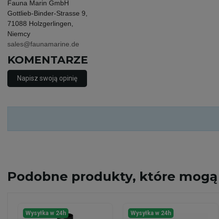
Fauna Marin GmbH
Gottlieb-Binder-Strasse 9,
71088 Holzgerlingen,
Niemcy
sales@faunamarine.de
KOMENTARZE
Napisz swoją opinię
Podobne
produkty, które mogą 
Wysyłka w 24h
Wysyłka w 24h