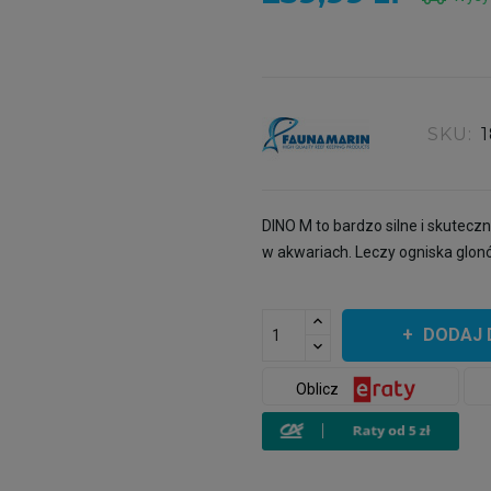
SKU:
DINO M to bardzo silne i skutecz
w akwariach. Leczy ogniska glon
DODAJ 
Oblicz