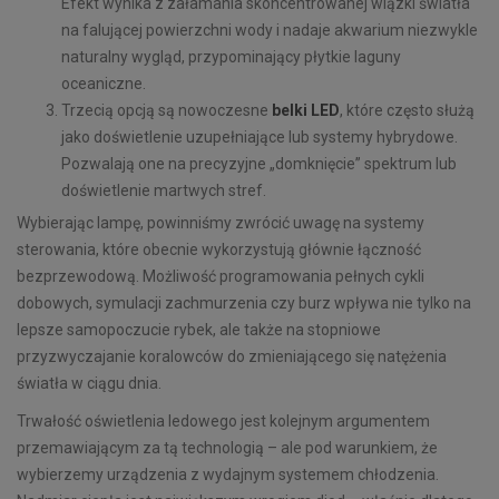
Efekt wynika z załamania skoncentrowanej wiązki światła
na falującej powierzchni wody i nadaje akwarium niezwykle
naturalny wygląd, przypominający płytkie laguny
oceaniczne.
Trzecią opcją są nowoczesne
belki LED
, które często służą
jako doświetlenie uzupełniające lub systemy hybrydowe.
Pozwalają one na precyzyjne „domknięcie” spektrum lub
doświetlenie martwych stref.
Wybierając lampę, powinniśmy zwrócić uwagę na systemy
sterowania, które obecnie wykorzystują głównie łączność
bezprzewodową. Możliwość programowania pełnych cykli
dobowych, symulacji zachmurzenia czy burz wpływa nie tylko na
lepsze samopoczucie rybek, ale także na stopniowe
przyzwyczajanie koralowców do zmieniającego się natężenia
światła w ciągu dnia.
Trwałość oświetlenia ledowego jest kolejnym argumentem
przemawiającym za tą technologią – ale pod warunkiem, że
wybierzemy urządzenia z wydajnym systemem chłodzenia.