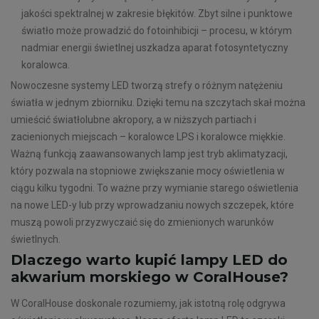
jakości spektralnej w zakresie błękitów. Zbyt silne i punktowe
światło może prowadzić do fotoinhibicji – procesu, w którym
nadmiar energii świetlnej uszkadza aparat fotosyntetyczny
koralowca.
Nowoczesne systemy LED tworzą strefy o różnym natężeniu
światła w jednym zbiorniku. Dzięki temu na szczytach skał można
umieścić światłolubne akropory, a w niższych partiach i
zacienionych miejscach – koralowce LPS i koralowce miękkie.
Ważną funkcją zaawansowanych lamp jest tryb aklimatyzacji,
który pozwala na stopniowe zwiększanie mocy oświetlenia w
ciągu kilku tygodni. To ważne przy wymianie starego oświetlenia
na nowe LED-y lub przy wprowadzaniu nowych szczepek, które
muszą powoli przyzwyczaić się do zmienionych warunków
świetlnych.
Dlaczego warto kupić lampy LED do
akwarium morskiego w CoralHouse?
W CoralHouse doskonale rozumiemy, jak istotną rolę odgrywa