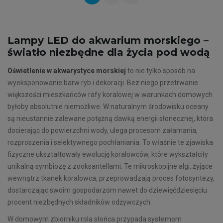
Lampy LED do akwarium morskiego –
światło niezbędne dla życia pod wodą
Oświetlenie w akwarystyce morskiej
to nie tylko sposób na
wyeksponowanie barw ryb i dekoracji. Bez niego przetrwanie
większości mieszkańców rafy koralowej w warunkach domowych
byłoby absolutnie niemożliwe. W naturalnym środowisku oceany
są nieustannie zalewane potężną dawką energii słonecznej, która
docierając do powierzchni wody, ulega procesom załamania,
rozproszenia i selektywnego pochłaniania. To właśnie te zjawiska
fizyczne ukształtowały ewolucję koralowców, które wykształciły
unikalną symbiozę z zooksantellami. Te mikroskopijne algi, żyjące
wewnątrz tkanek koralowca, przeprowadzają proces fotosyntezy,
dostarczając swoim gospodarzom nawet do dziewięćdziesięciu
procent niezbędnych składników odżywczych.
W domowym zbiorniku rola słońca przypada systemom