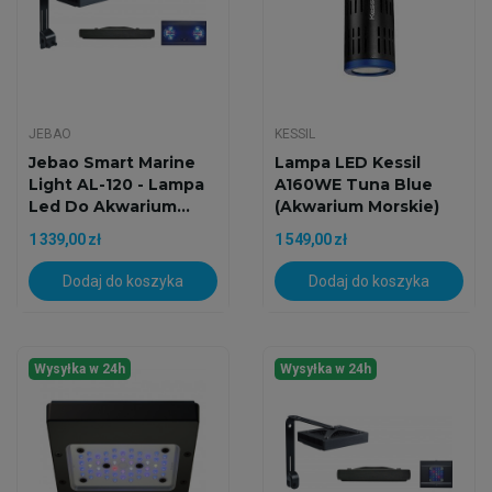
JEBAO
KESSIL
Jebao Smart Marine
Lampa LED Kessil
Light AL-120 - Lampa
A160WE Tuna Blue
Led Do Akwarium...
(Akwarium Morskie)
1 339,00 zł
1 549,00 zł
Dodaj do koszyka
Dodaj do koszyka
Wysyłka w 24h
Wysyłka w 24h