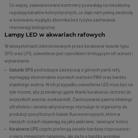
Co więcej, zaawansowane kontrolery pozwalają na niezależną
regulację kanałów kolorystycznych, co daje nam pełną swobodę
w kreowaniu wyglądu zbiornika bez ryzyka zachwiania
równowagi biologicznej.
Lampy LED w akwariach rafowych
W ekosystemach zdominowanych przez koralowce twarde typu
SPS oraz LPS, oświetlenie jest czynnikiem limitującym ich wzrost i
wybarwienie.
Gatunki SPS
pochodzące zazwyczaj z górnych partii rafy,
wymagają ekstremalnie wysokich wartości PAR oraz bardzo
stabilnego widma. W ich przypadku oświetlenie LED musi być na
tyle mocne, aby przeniknąć gęste tkanki koralowca i dotrzeć do
wszystkich warstw zooksantelli. Zastosowanie pasma bliskiego
ultrafioletu i światła aktynicznego stymuluje te organizmy do
produkcji specyficznych białek fluorescencyjnych, które w
naszych oczach objawiają się jako jaskrawe, 'świecące' kolory.
Koralowce LPS
często preferują światło bardziej rozproszone i
o nieco mniejszym natężeniu, ale za to o bardzo wysokiej