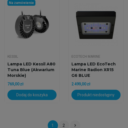
Na zamówienie
KESSIL
ECOTECH MARINE
Lampa LED Kessil A80
Lampa LED EcoTech
Tuna Blue (Akwarium
Marine Radion XR15
Morskie)
G6 BLUE
769,00 zł
2 499,00 zł
Dodaj do koszyka
Produkt niedostępny

1
2