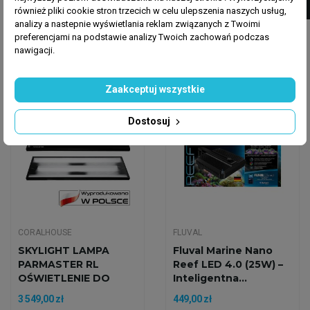
OŚWIETLENIE DO
OŚWIETLENIE DO
również pliki cookie stron trzecich w celu ulepszenia naszych usług,
AKWARIUM...
AKWARIUM...
1 999,00 zł
2 549,00 zł
analizy a nastepnie wyświetlania reklam związanych z Twoimi
preferencjami na podstawie analizy Twoich zachowań podczas
Dodaj do koszyka
Dodaj do koszyka
nawigacji.
Zaakceptuj wszystkie
Wysyłka w 24h
Wysyłka w 24h
Dostosuj
CORALHOUSE
FLUVAL
SKYLIGHT LAMPA
Fluval Marine Nano
PARMASTER RL
Reef LED 4.0 (25W) –
OŚWIETLENIE DO
Inteligentna...
AKWARIUM...
3 549,00 zł
449,00 zł