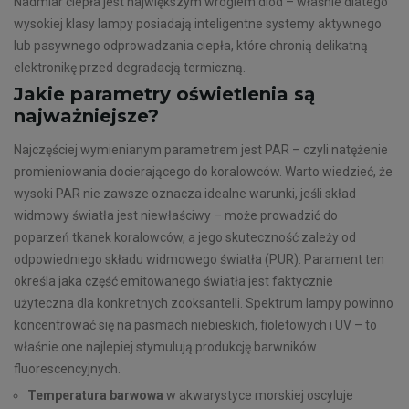
Nadmiar ciepła jest największym wrogiem diod – właśnie dlatego
wysokiej klasy lampy posiadają inteligentne systemy aktywnego
lub pasywnego odprowadzania ciepła, które chronią delikatną
elektronikę przed degradacją termiczną.
Jakie parametry oświetlenia są
najważniejsze?
Najczęściej wymienianym parametrem jest PAR – czyli natężenie
promieniowania docierającego do koralowców. Warto wiedzieć, że
wysoki PAR nie zawsze oznacza idealne warunki, jeśli skład
widmowy światła jest niewłaściwy – może prowadzić do
poparzeń tkanek koralowców, a jego skuteczność zależy od
odpowiedniego składu widmowego światła (PUR). Parament ten
określa jaka część emitowanego światła jest faktycznie
użyteczna dla konkretnych zooksantelli. Spektrum lampy powinno
koncentrować się na pasmach niebieskich, fioletowych i UV – to
właśnie one najlepiej stymulują produkcję barwników
fluorescencyjnych.
Temperatura barwowa
w akwarystyce morskiej oscyluje