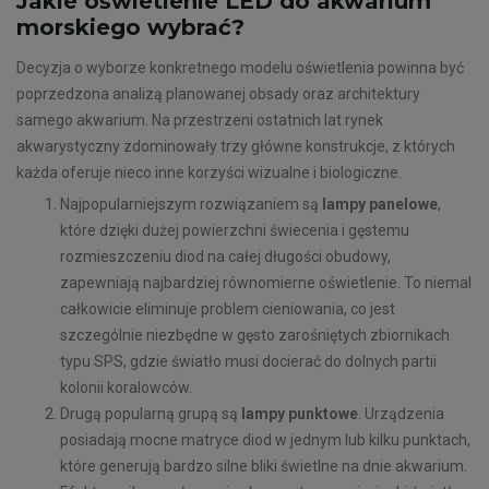
Jakie oświetlenie LED do akwarium
morskiego wybrać?
Decyzja o wyborze konkretnego modelu oświetlenia powinna być
poprzedzona analizą planowanej obsady oraz architektury
samego akwarium. Na przestrzeni ostatnich lat rynek
akwarystyczny zdominowały trzy główne konstrukcje, z których
każda oferuje nieco inne korzyści wizualne i biologiczne.
Najpopularniejszym rozwiązaniem są
lampy panelowe
,
które dzięki dużej powierzchni świecenia i gęstemu
rozmieszczeniu diod na całej długości obudowy,
zapewniają najbardziej równomierne oświetlenie. To niemal
całkowicie eliminuje problem cieniowania, co jest
szczególnie niezbędne w gęsto zarośniętych zbiornikach
typu SPS, gdzie światło musi docierać do dolnych partii
kolonii koralowców.
Drugą popularną grupą są
lampy punktowe
. Urządzenia
posiadają mocne matryce diod w jednym lub kilku punktach,
które generują bardzo silne bliki świetlne na dnie akwarium.