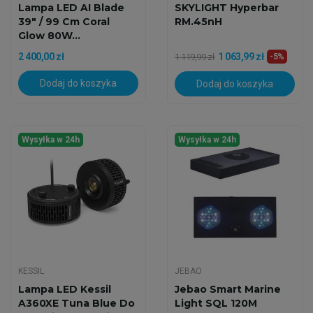
Lampa LED AI Blade
SKYLIGHT Hyperbar
39" / 99 Cm Coral
RM.45nH
Glow 80W...
2 400,00 zł
1 063,99 zł
1 119,99 zł
-5%
Dodaj do koszyka
Dodaj do koszyka
Wysyłka w 24h
Wysyłka w 24h
KESSIL
JEBAO
Lampa LED Kessil
Jebao Smart Marine
A360XE Tuna Blue Do
Light SQL 120M