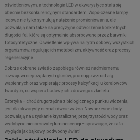
oświetleniowym, a technologia LED w akwarystyce stała się
obecnie bezkonkurencyjnym standardem. Współczesne lampy
ledowe nie tylko symulują natężenie promieniowania, ale
pozwalają nam także na precyzyjne odtworzenie konkretnych
długości fal, które są optymalnie absorbowane przez barwniki
fotosyntetyczne. Oświetlenie wpływa na rytm dobowy wszystkich
organizmów, regulując ich metabolizm, aktywność oraz procesy
regeneracyjne.
Dobrze dobrane światło zapobiega również nadmiernemu
rozwojowi niepożądanych glonów, promując wzrost alg
wapiennych oraz wspierając procesy kalcyfikacji u koralowców
twardych, co wspiera budowę ich zdrowego szkieletu.
Estetyka – choć drugorzędna z biologicznego punktu widzenia,
jest dla akwarysty niemal równie ważna. Nowoczesne diody
pozwalają na uzyskanie krystalicznej przejrzystości wody oraz
wydobycie niesamowitej luminescencji – sprawiając, że rafa
wygląda jak bajkowy, podwodny świat!