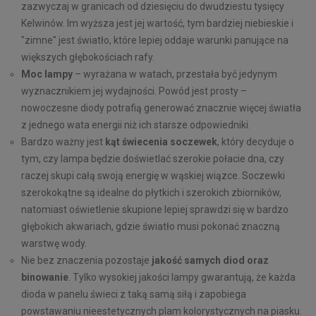
zazwyczaj w granicach od dziesięciu do dwudziestu tysięcy
Kelwinów. Im wyższa jest jej wartość, tym bardziej niebieskie i
"zimne" jest światło, które lepiej oddaje warunki panujące na
większych głębokościach rafy.
Moc lampy
– wyrażana w watach, przestała być jedynym
wyznacznikiem jej wydajności. Powód jest prosty –
nowoczesne diody potrafią generować znacznie więcej światła
z jednego wata energii niż ich starsze odpowiedniki.
Bardzo ważny jest
kąt świecenia soczewek
, który decyduje o
tym, czy lampa będzie doświetlać szerokie połacie dna, czy
raczej skupi całą swoją energię w wąskiej wiązce. Soczewki
szerokokątne są idealne do płytkich i szerokich zbiorników,
natomiast oświetlenie skupione lepiej sprawdzi się w bardzo
głębokich akwariach, gdzie światło musi pokonać znaczną
warstwę wody.
Nie bez znaczenia pozostaje
jakość samych diod oraz
binowanie
. Tylko wysokiej jakości lampy gwarantują, że każda
dioda w panelu świeci z taką samą siłą i zapobiega
powstawaniu nieestetycznych plam kolorystycznych na piasku.