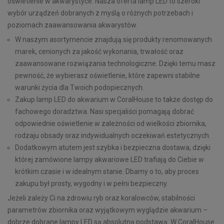
oświetlenie w akwarystyce. Nasza oferta lamp LED to szeroki
wybór urządzeń dobranych z myślą o różnych potrzebach i
poziomach zaawansowania akwarystów.
W naszym asortymencie znajdują się produkty renomowanych
marek, cenionych za jakość wykonania, trwałość oraz
zaawansowane rozwiązania technologiczne. Dzięki temu masz
pewność, że wybierasz oświetlenie, które zapewni stabilne
warunki życia dla Twoich podopiecznych.
Zakup lamp LED do akwarium w CoralHouse to także dostęp do
fachowego doradztwa. Nasi specjaliści pomagają dobrać
odpowiednie oświetlenie w zależności od wielkości zbiornika,
rodzaju obsady oraz indywidualnych oczekiwań estetycznych.
Dodatkowym atutem jest szybka i bezpieczna dostawa, dzięki
której zamówione lampy akwariowe LED trafiają do Ciebie w
krótkim czasie i w idealnym stanie. Dbamy o to, aby proces
zakupu był prosty, wygodny i w pełni bezpieczny.
Jeżeli zależy Ci na zdrowiu ryb oraz koralowców, stabilności
parametrów zbiornika oraz wyjątkowym wyglądzie akwarium –
dobrze dobrane lampy LED są absolutną podstawą. W CoralHouse