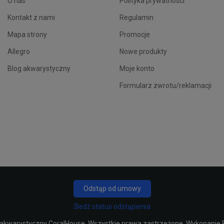
O nas
Polityka prywatności
Kontakt z nami
Regulamin
Mapa strony
Promocje
Allegro
Nowe produkty
Blog akwarystyczny
Moje konto
Formularz zwrotu/reklamacji
Odstąp od umowy
Śledź status odstąpienia
 akwarystyczny CoralHouse
. Wszystkie prawa zastrzeżone. Wykonanie