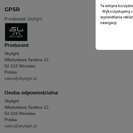
Ta witryna korzyst
GPSR
. Wykorzystujemy r
wyświetlania rekl
Producent
: Skylight
nawigacji.
Producent
Skylight
Władysława Szafera 12,
52-216 Wrocław,
Polska
sales@skylight.pl
Osoba odpowiedzialna
Skylight
Władysława Szafera 12,
52-216 Wrocław,
Polska
sales@skylight.pl