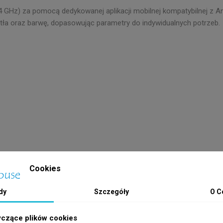
4 GHz) za pomocą dedykowanej aplikacji mobilnej kompatybilnej z And
a oraz barwę, dopasowując parametry do indywidualnych potrzeb.
Cookies
dy
Szczegóły
O C
yczące plików cookies