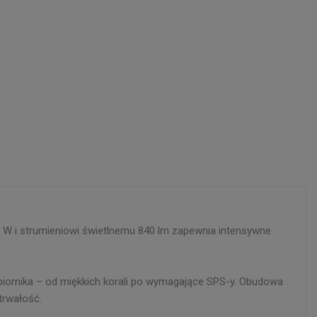
 W i strumieniowi świetlnemu 840 lm zapewnia intensywne
biornika – od miękkich korali po wymagające SPS-y. Obudowa
trwałość.