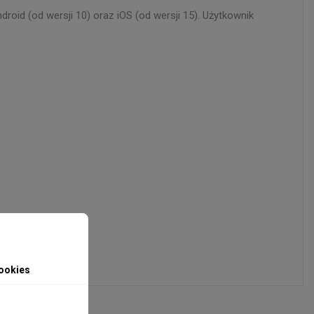
roid (od wersji 10) oraz iOS (od wersji 15). Użytkownik
ookies