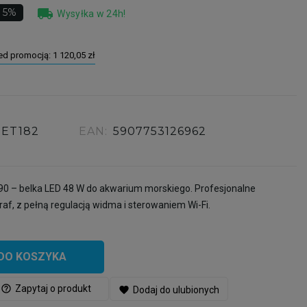
local_shipping
 5%
Wysyłka w 24h!
zed promocją:
1 120,05 zł
SET182
EAN:
5907753126962
 – belka LED 48 W do akwarium morskiego. Profesjonalne
 raf, z pełną regulacją widma i sterowaniem Wi-Fi.
DO KOSZYKA
help_outline
Zapytaj o produkt
favorite
Dodaj do ulubionych