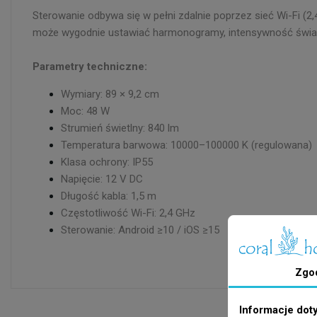
Sterowanie odbywa się w pełni zdalnie poprzez sieć Wi-Fi (2,
może wygodnie ustawiać harmonogramy, intensywność światł
Parametry techniczne:
Wymiary: 89 × 9,2 cm
Moc: 48 W
Strumień świetlny: 840 lm
Temperatura barwowa: 10000–100000 K (regulowana)
Klasa ochrony: IP55
Napięcie: 12 V DC
Długość kabla: 1,5 m
Częstotliwość Wi-Fi: 2,4 GHz
Sterowanie: Android ≥10 / iOS ≥15
Zgo
Informacje dot