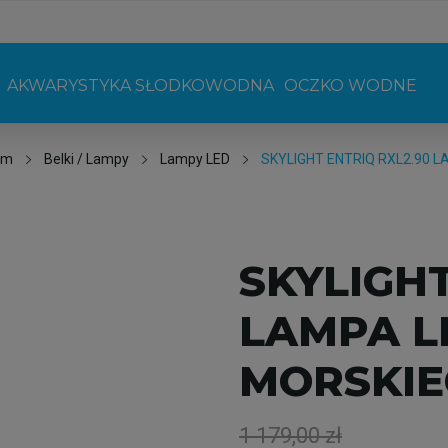
AKWARYSTYKA SŁODKOWODNA
OCZKO WODNE
um
Belki / Lampy
Lampy LED
SKYLIGHT ENTRIQ RXL2.90 
SKYLIGHT
LAMPA L
MORSKI
1 179,00 zł