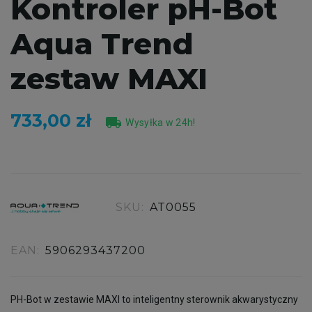
Kontroler pH-Bot
Aqua Trend
zestaw MAXI
733,00 zł
local_shipping
Wysyłka w 24h!
SKU:
AT0055
EAN:
5906293437200
PH-Bot w zestawie MAXI to inteligentny sterownik akwarystyczny