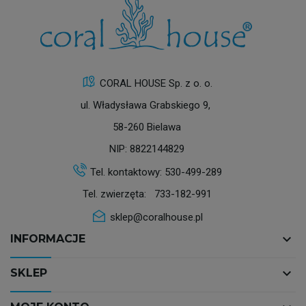
CORAL HOUSE Sp. z o. o.
ul. Władysława Grabskiego 9,
58-260 Bielawa
NIP: 8822144829
Tel. kontaktowy:
530-499-289
Tel. zwierzęta:
733-182-991
sklep@coralhouse.pl
keyboard_arrow_down
INFORMACJE
keyboard_arrow_down
SKLEP