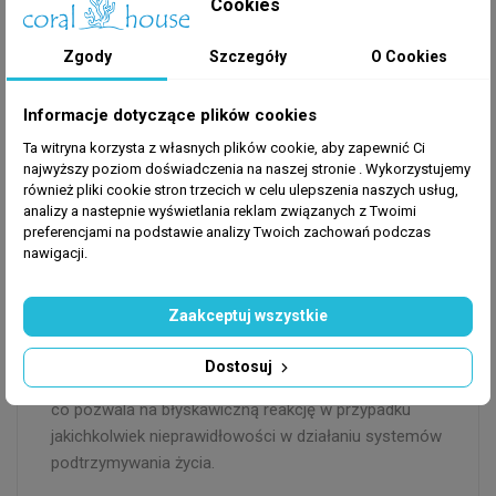
Cookies
Inteligentne monitorowanie
temperatury i zawartości CO2
Zgody
Szczegóły
O Cookies
PH-Bot został wyposażony w cyfrowy czujnik
Informacje dotyczące plików cookies
temperatury z serii Temp AT, który pozwala na stały
podgląd ciepłoty wody z rozdzielczością do 0.1°C.
Ta witryna korzysta z własnych plików cookie, aby zapewnić Ci
najwyższy poziom doświadczenia na naszej stronie . Wykorzystujemy
Unikalną funkcjonalnością sterownika jest wbudowany
również pliki cookie stron trzecich w celu ulepszenia naszych usług,
algorytm obliczający przybliżoną zawartość CO2 w
analizy a nastepnie wyświetlania reklam związanych z Twoimi
wodzie na podstawie aktualnego pH oraz
preferencjami na podstawie analizy Twoich zachowań podczas
wprowadzonej przez użytkownika twardości
nawigacji.
węglanowej (KH). Pozwala to na uniknięcie
stosowania mało dokładnych indykatorów
Zaakceptuj wszystkie
kropelkowych i daje akwaryście precyzyjną informację
o poziomie wysycenia wody gazem. Wszystkie
Dostosuj
parametry są monitorowane w czasie rzeczywistym,
co pozwala na błyskawiczną reakcję w przypadku
jakichkolwiek nieprawidłowości w działaniu systemów
podtrzymywania życia.