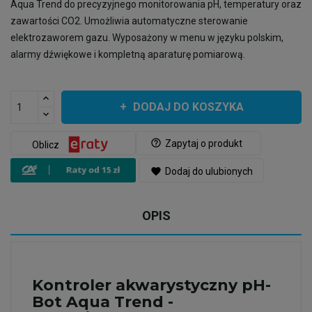
Aqua Trend do precyzyjnego monitorowania pH, temperatury oraz
zawartości CO2. Umożliwia automatyczne sterowanie
elektrozaworem gazu. Wyposażony w menu w języku polskim,
alarmy dźwiękowe i kompletną aparaturę pomiarową.
DODAJ DO KOSZYKA
help_outline
Zapytaj o produkt
Oblicz
favorite
Dodaj do ulubionych
OPIS
Kontroler akwarystyczny pH-
Bot Aqua Trend -