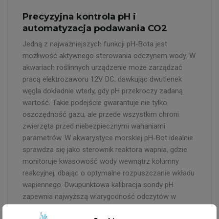
Precyzyjna kontrola pH i
automatyzacja podawania CO2
Jedną z najważniejszych funkcji pH-Bota jest
możliwość aktywnego sterowania odczynem wody. W
akwariach roślinnych urządzenie może zarządzać
pracą elektrozaworu 12V DC, dawkując dwutlenek
węgla dokładnie wtedy, gdy pH przekroczy zadaną
wartość. Takie podejście gwarantuje nie tylko
oszczędność gazu, ale przede wszystkim chroni
zwierzęta przed niebezpiecznymi wahaniami
parametrów. W akwarystyce morskiej pH-Bot idealnie
sprawdza się jako sterownik reaktora wapnia, gdzie
monitoruje kwasowość wody wewnątrz kolumny
reakcyjnej, dbając o optymalne rozpuszczanie wkładu
wapiennego. Dwupunktowa kalibracja sondy pH
zapewnia najwyższą wiarygodność odczytów w
szerokim zakresie pomiarowym.