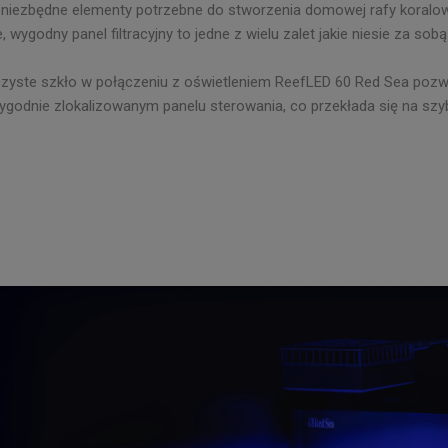
iezbędne elementy potrzebne do stworzenia domowej rafy koralowe
 wygodny panel filtracyjny to jedne z wielu zalet jakie niesie za so
roczyste szkło w połączeniu z oświetleniem ReefLED 60 Red Sea pozw
godnie zlokalizowanym panelu sterowania, co przekłada się na szyb