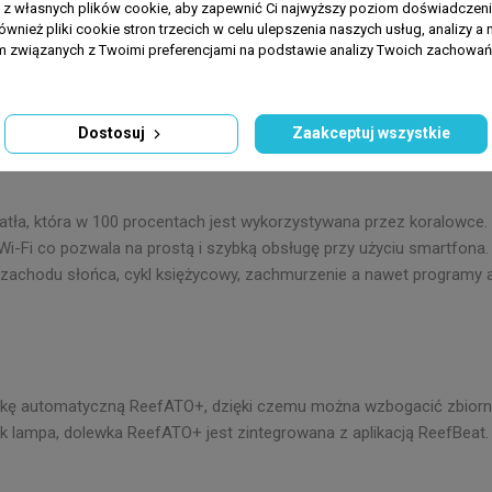
a z własnych plików cookie, aby zapewnić Ci najwyższy poziom doświadczenia
ównież pliki cookie stron trzecich w celu ulepszenia naszych usług, analizy a 
am związanych z Twoimi preferencjami na podstawie analizy Twoich zachowa
Dostosuj
Zaakceptuj wszystkie
atła, która w 100 procentach jest wykorzystywana przez koralowce.
Wi-Fi co pozwala na prostą i szybką obsługę przy użyciu smartfona
zachodu słońca, cykl księżycowy, zachmurzenie a nawet programy a
ę automatyczną ReefATO+, dzięki czemu można wzbogacić zbiorni
k lampa, dolewka ReefATO+ jest zintegrowana z aplikacją ReefBeat