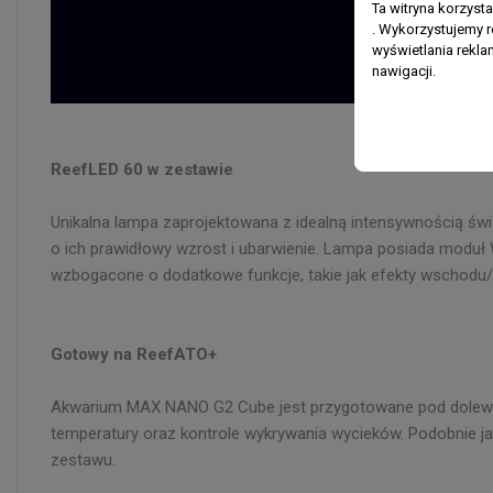
Ta witryna korzyst
. Wykorzystujemy r
wyświetlania rekl
nawigacji.
ReefLED 60 w zestawie
Unikalna lampa zaprojektowana z idealną intensywnością świ
o ich prawidłowy wzrost i ubarwienie. Lampa posiada moduł 
wzbogacone o dodatkowe funkcje, takie jak efekty wschodu/
Gotowy na ReefATO+
Akwarium MAX NANO G2 Cube jest przygotowane pod dolewk
temperatury oraz kontrole wykrywania wycieków. Podobnie ja
zestawu.