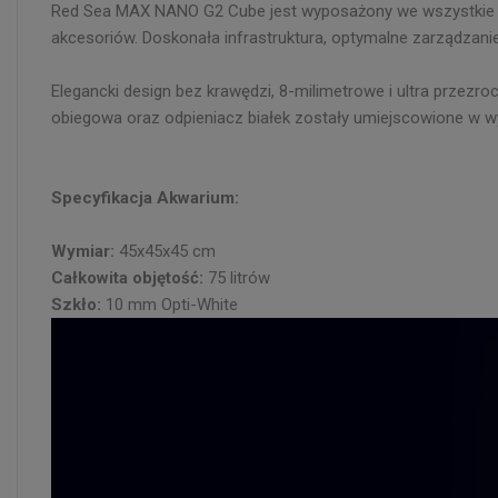
Red Sea MAX NANO G2 Cube jest wyposażony we wszystkie n
akcesoriów. Doskonała infrastruktura, optymalne zarządzanie,
Elegancki design bez krawędzi, 8-milimetrowe i ultra przez
obiegowa oraz odpieniacz białek zostały umiejscowione w wy
Specyfikacja Akwarium:
Wymiar:
45x45x45 cm
Całkowita objętość:
75 litrów
Szkło:
10 mm Opti-White