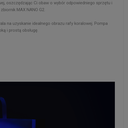
j, oszczędzając Ci obaw o wybór odpowiedniego sprzętu i
bą zbiornik MAX NANO G2.
ala na uzyskanie idealnego obrazu rafy koralowej. Pompa
ką i prostą obsługę.