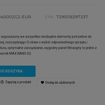
R40002G2-EUR
EAN:
7290116397337
 wyposażony we wszystkie niezbędne elementy potrzebne do
ej, oszczędzając Ci obaw o wybór odpowiedniego sprzętu i
tura, optymalne zarządzanie, wygodny panel filtracyjny to jedne z
 zbiornik MAX NANO G2.
DO KOSZYKA
help_outline
Zapytaj o produkt
favorite
Dodaj do ulubionych