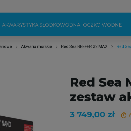
AKWARYSTYKA SŁODKOWODNA
OCZKO WODNE
ariowe
Akwaria morskie
Red Sea REEFER G3 MAX
Red Se
Red Sea 
zestaw a
3 749,00 zł
timer
W