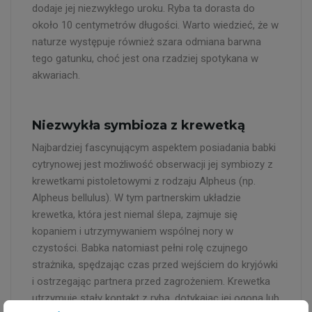
dodaje jej niezwykłego uroku. Ryba ta dorasta do
około 10 centymetrów długości. Warto wiedzieć, że w
naturze występuje również szara odmiana barwna
tego gatunku, choć jest ona rzadziej spotykana w
akwariach.
Niezwykła symbioza z krewetką
Najbardziej fascynującym aspektem posiadania babki
cytrynowej jest możliwość obserwacji jej symbiozy z
krewetkami pistoletowymi z rodzaju Alpheus (np.
Alpheus bellulus). W tym partnerskim układzie
krewetka, która jest niemal ślepa, zajmuje się
kopaniem i utrzymywaniem wspólnej nory w
czystości. Babka natomiast pełni rolę czujnego
strażnika, spędzając czas przed wejściem do kryjówki
i ostrzegając partnera przed zagrożeniem. Krewetka
utrzymuje stały kontakt z rybą, dotykając jej ogona lub