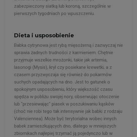
zabezpieczony siatką lub koroną, szczególnie w
pierwszych tygodniach po wpuszczeniu.
Dieta i usposobienie
Babka cytrynowa jest rybą mięsożerną i zazwyczaj nie
sprawia żadnych trudności z karmieniem. Chętnie
przyjmuje wszelkie mrożonki, takie jak artemia,
lasonogi (Mysis), kryl czy posiekane krewetki, a z
czasem przyzwyczaja się również do pokarmów
suchych opadających na dno. Jest to gatunek o
spokojnym usposobieniu, który większość czasu
spędza w pobliżu swojej nory, obserwując otoczenie
lub "przesiewając" piasek w poszukiwaniu kąsków
(choć nie robi tego tak intensywnie jak babki z rodzaju
Valenciennea). Może być terytorialna wobec innych
babek zamieszkujących dno, dlatego w mniejszych
zbiornikach najlepiej trzymać ją pojedynczo lub w