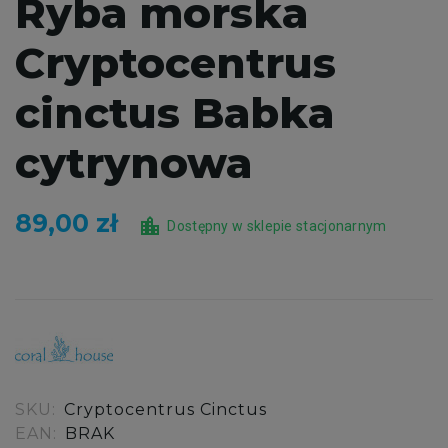
Ryba morska
Cryptocentrus
cinctus Babka
cytrynowa
89,00 zł
location_city
Dostępny w sklepie stacjonarnym
SKU:
Cryptocentrus Cinctus
EAN:
BRAK