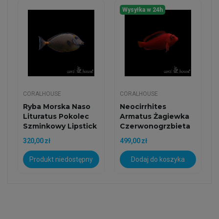
Wysyłka w 24h
CORALHOUSE
CORALHOUSE
Ryba Morska Naso
Neocirrhites
Lituratus Pokolec
Armatus Żagiewka
Szminkowy Lipstick
Czerwonogrzbieta
Tang
Płomienny...
320,00 zł
499,00 zł
Produkt niedostępny
Dodaj do koszyka