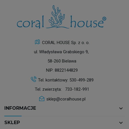
CORAL HOUSE Sp. z o. o.
ul. Władysława Grabskiego 9,
58-260 Bielawa
NIP: 8822144829
Tel. kontaktowy:
530-499-289
Tel. zwierzęta:
733-182-991
sklep@coralhouse.pl
keyboard_arrow_down
INFORMACJE
keyboard_arrow_down
SKLEP