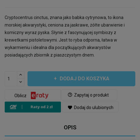
Cryptocentrus cinctus, znana jako babka cytrynowa, to ikona
morskiej akwarystyki, ceniona za jaskrawe, żółte ubarwienie i
komiczny wyraz pyska. Słynie z fascynującej symbiozy z
krewetkami pistoletowymi. Jest to ryba odporna, łatwa w
wykarmieniu i idealna dla początkujących akwarystów
posiadających zbiornik z piaszczystym dnem.
DODAJ DO KOSZYKA
help_outline
Zapytaj o produkt
Oblicz
favorite
Dodaj do ulubionych
OPIS