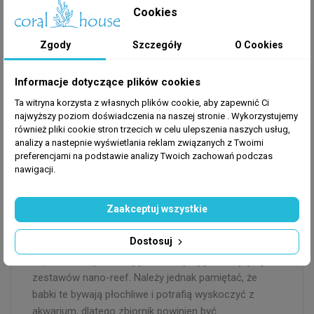
boku swoimi czułkami. Taka para stanowi
Cookies
niesamowitą atrakcję w każdym zbiorniku rafowym,
choć ryba ta radzi sobie doskonale również bez
Zgody
Szczegóły
O Cookies
towarzystwa krewetki.
Informacje dotyczące plików cookies
Wymagania zbiornika i piaszczyste
Ta witryna korzysta z własnych plików cookie, aby zapewnić Ci
najwyższy poziom doświadczenia na naszej stronie . Wykorzystujemy
dno
również pliki cookie stron trzecich w celu ulepszenia naszych usług,
Ze względu na tryb życia związany z kopaniem nor,
analizy a nastepnie wyświetlania reklam związanych z Twoimi
preferencjami na podstawie analizy Twoich zachowań podczas
niezbędnym elementem wyposażenia akwarium dla
nawigacji.
Cryptocentrus cinctus jest warstwa piasku o grubości
minimum 3-4 centymetrów oraz kawałki skały, pod
Zaakceptuj wszystkie
którymi ryba może stworzyć swój dom. Jest to
gatunek, który nie wymaga dużego litrażu – akwarium
Dostosuj
o pojemności 60-80 litrów będzie dla niej w
zupełności wystarczające, co czyni ją idealną rybą do
zestawów nano-reef. Należy jednak pamiętać, że
babki te bywają płochliwe i potrafią wyskoczyć z
akwarium, dlatego zbiornik powinien być