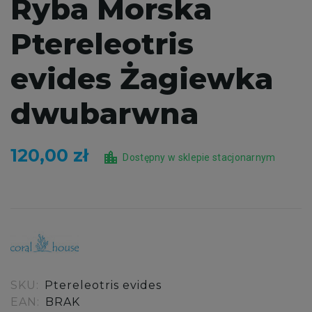
Ryba Morska
Ptereleotris
evides Żagiewka
dwubarwna
120,00 zł
location_city
Dostępny w sklepie stacjonarnym
SKU:
Ptereleotris evides
EAN:
BRAK