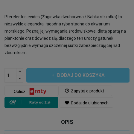
Ptereleotris evides (Żagiewka dwubarwna / Babka strzałka) to
niezwykle elegancka, łagodna ryba stadna do akwarium
morskiego. Poznaj jej wymagania środowiskowe, dietę opartą na
planktonie oraz dowiedz się, dlaczego ten uroczy gatunek
bezwzględnie wymaga szczelnej siatki zabezpieczającej nad
zbiornikiem.
DODAJ DO KOSZYKA
help_outline
Zapytaj o produkt
Oblicz
favorite
Dodaj do ulubionych
OPIS