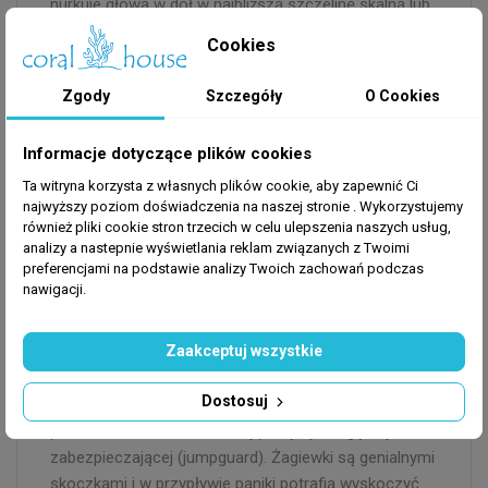
nurkuje głową w dół w najbliższą szczelinę skalną lub
wykopaną w piasku norkę. Jest całkowicie łagodna
Cookies
wobec innych współmieszkańców zbiornika i nigdy nie
przejawia agresji.
Zgody
Szczegóły
O Cookies
Informacje dotyczące plików cookies
Wymagania zbiornika i
bezpieczeństwo rafy
Ta witryna korzysta z własnych plików cookie, aby zapewnić Ci
najwyższy poziom doświadczenia na naszej stronie . Wykorzystujemy
Dla Ptereleotris evides optymalnym środowiskiem jest
również pliki cookie stron trzecich w celu ulepszenia naszych usług,
stabilne akwarium o pojemności minimum 150-200
analizy a nastepnie wyświetlania reklam związanych z Twoimi
preferencjami na podstawie analizy Twoich zachowań podczas
litrów. Zbiornik musi łączyć dwie skrajności: dużą,
nawigacji.
otwartą przestrzeń do pływania w toni oraz liczne
kryjówki u podstawy żywej skały. Bardzo ważna jest
Zaakceptuj wszystkie
również obecność piaszczystego podłoża, w którym
ryby te mogą szukać schronienia. Bezwzględnym i
Dostosuj
najważniejszym wymogiem technicznym jest
posiadanie bardzo szczelnej pokrywy lub gęstej siatki
zabezpieczającej (jumpguard). Żagiewki są genialnymi
skoczkami i w przypływie paniki potrafią wyskoczyć