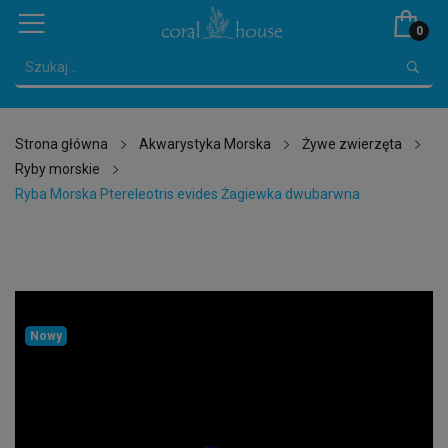
0
Strona główna
Akwarystyka Morska
Żywe zwierzęta
Ryby morskie
Ryba Morska Ptereleotris evides Żagiewka dwubarwna
Nowy