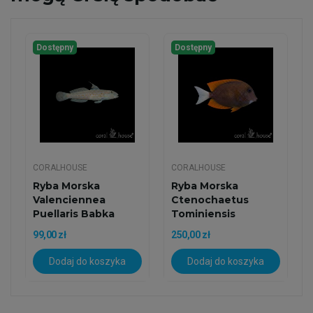
Dostępny
Dostępny
CORALHOUSE
CORALHOUSE
Ryba Morska
Ryba Morska
Valenciennea
Ctenochaetus
Puellaris Babka
Tominiensis
Diamentowa
Pokolec Tomini
99,00 zł
250,00 zł
Kopiąca
Dodaj do koszyka
Dodaj do koszyka