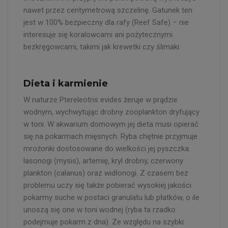
nawet przez centymetrową szczelinę. Gatunek ten
jest w 100% bezpieczny dla rafy (Reef Safe) – nie
interesuje się koralowcami ani pożytecznymi
bezkręgowcami, takimi jak krewetki czy ślimaki.
Dieta i karmienie
W naturze Ptereleotris evides żeruje w prądzie
wodnym, wychwytując drobny zooplankton dryfujący
w toni. W akwarium domowym jej dieta musi opierać
się na pokarmach mięsnych. Ryba chętnie przyjmuje
mrożonki dostosowane do wielkości jej pyszczka:
lasonogi (mysis), artemię, kryl drobny, czerwony
plankton (calanus) oraz widłonogi. Z czasem bez
problemu uczy się także pobierać wysokiej jakości
pokarmy suche w postaci granulatu lub płatków, o ile
unoszą się one w toni wodnej (ryba ta rzadko
podejmuje pokarm z dna). Ze względu na szybki