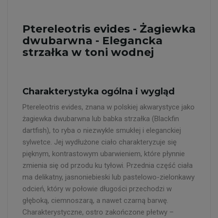
Ptereleotris evides - Żagiewka
dwubarwna - Elegancka
strzałka w toni wodnej
Charakterystyka ogólna i wygląd
Ptereleotris evides, znana w polskiej akwarystyce jako
żagiewka dwubarwna lub babka strzałka (Blackfin
dartfish), to ryba o niezwykle smukłej i eleganckiej
sylwetce. Jej wydłużone ciało charakteryzuje się
pięknym, kontrastowym ubarwieniem, które płynnie
zmienia się od przodu ku tyłowi. Przednia część ciała
ma delikatny, jasnoniebieski lub pastelowo-zielonkawy
odcień, który w połowie długości przechodzi w
głęboką, ciemnoszarą, a nawet czarną barwę.
Charakterystyczne, ostro zakończone płetwy –