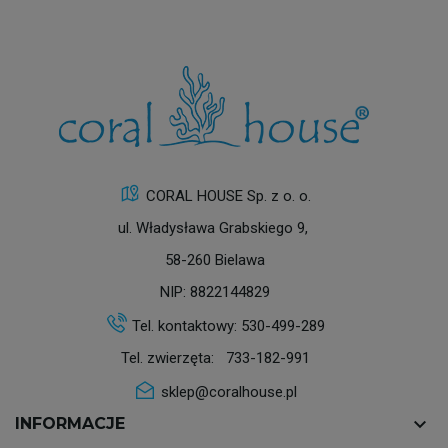
CORAL HOUSE Sp. z o. o.
ul. Władysława Grabskiego 9,
58-260 Bielawa
NIP: 8822144829
Tel. kontaktowy:
530-499-289
Tel. zwierzęta:
733-182-991
sklep@coralhouse.pl
keyboard_arrow_down
INFORMACJE