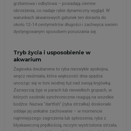
grzbietowa i odbytowa – posiadają ciemne
obrzeżenia, co nadaje rybie dynamiczny wygląd. W
warunkach akwariowych gatunek ten dorasta do
około 12-14 centymetrów długości i zachwyca swoim
dystyngowanym sposobem poruszania się.
Tryb życia i usposobienie w
akwarium
Żagiewka dwubarwna to ryba niezwykle spokojna,
wręcz nieśmiała, która większość dnia spędza
unosząc się w toni wodnej tuż nad swoją kryjówką.
Zazwyczaj żyje w parach lub niewielkich grupach, w
których osobniki synchronicznie reagują na wszelkie
bodźce. Nazwa "dartfish" (ryba strzałka) doskonale
oddaje jej unikalne zachowanie – w momencie
najmniejszego zagrożenia lub spłoszenia, ryba z
błyskawiczną prędkością, niczym wystrzelona strzała,