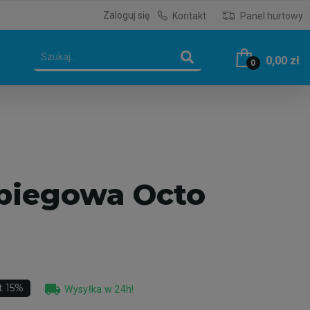
Zaloguj się
Kontakt
Panel hurtowy
0,00 zł
0
biegowa Octo
local_shipping
t 15%
Wysyłka w 24h!