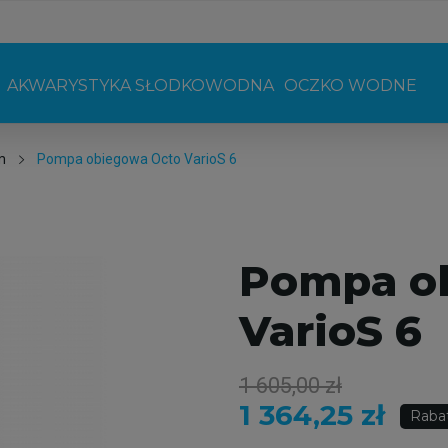
AKWARYSTYKA SŁODKOWODNA
OCZKO WODNE
m
Pompa obiegowa Octo VarioS 6
Pompa o
VarioS 6
1 605,00 zł
1 364,25 zł
Raba