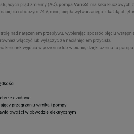
stujących prąd zmienny (AC), pompa
VarioS
ma kilka kluczowych z
 napięciu roboczym 24 V, mniej ciepła wytwarzanego z każdą objęto
ntrolę nad natężeniem przepływu, wybierając spośród pięciu wstępn
również włączyć lub wyłączyć za naciśnięciem przycisku.
 kierunek wyjścia w poziomie lub w pionie, dzięki czemu ta pompa
i.
rędkości
ichsze działanie
ący przegrzaniu wirnika i pompy
rawidłowości w obwodzie elektrycznym