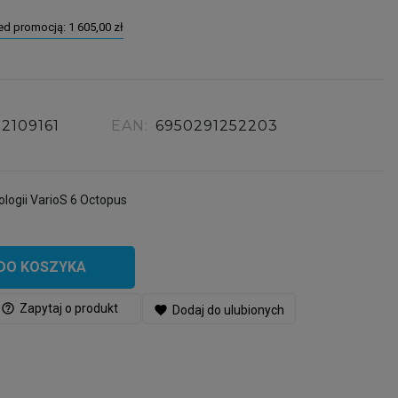
zed promocją:
1 605,00 zł
22109161
EAN:
6950291252203
logii VarioS 6 Octopus
DO KOSZYKA
help_outline
Zapytaj o produkt
favorite
Dodaj do ulubionych