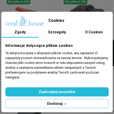
Wysyłka w 24h
Wysyłka w 24h
Cookies
Zgody
Szczegóły
O Cookies
FILTRUJ
Informacje dotyczące plików cookies
HYDRAULIKA
HYDRAULIKA
Ta witryna korzysta z własnych plików cookie, aby zapewnić Ci
Zawór Kulowy
Śrubunek PVC-U 25
najwyższy poziom doświadczenia na naszej stronie . Wykorzystujemy
Antiblock PVC 16 Mm –
Mm – Dwuzłączka
również pliki cookie stron trzecich w celu ulepszenia naszych usług,
Hydraulika Akwariowa
Uniowa Do
analizy a nastepnie wyświetlania reklam związanych z Twoimi
Demontażu...
preferencjami na podstawie analizy Twoich zachowań podczas
41,90 zł
11,98 zł
nawigacji.
Dodaj do koszyka
Dodaj do koszyka
Zaakceptuj wszystkie
Dostosuj
Wysyłka w 24h
Wysyłka w 24h