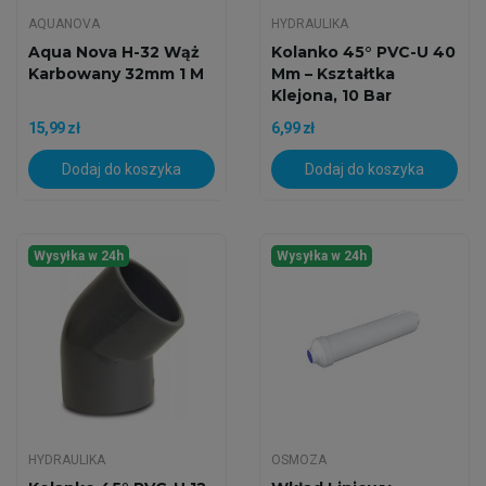
AQUANOVA
HYDRAULIKA
Aqua Nova H-32 Wąż
Kolanko 45° PVC-U 40
Karbowany 32mm 1 M
Mm – Kształtka
Klejona, 10 Bar
15,99 zł
6,99 zł
Dodaj do koszyka
Dodaj do koszyka
Wysyłka w 24h
Wysyłka w 24h
HYDRAULIKA
OSMOZA