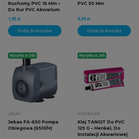
Ruchomy PVC 16 Mm –
PVC 50 Mm
Do Rur PVC Akwarium
1,95 zł
9,99 zł
Dodaj do koszyka
Dodaj do koszyka
Wysyłka w 24h
Wysyłka w 24h
JEBAO
HYDRAULIKA
Jebao FA-650 Pompa
Klej TANGIT Do PVC
Obiegowa (650l/h)
125 G – Henkel, Do
Instalacji Akwariowej