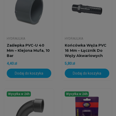
HYDRAULIKA
HYDRAULIKA
Zaślepka PVC-U 40
Końcówka Węża PVC
Mm – Klejona Mufa, 10
16 Mm – Łącznik Do
Bar
Węży Akwariowych
4,40 zł
5,80 zł
Dodaj do koszyka
Dodaj do koszyka
Wysyłka w 24h
Wysyłka w 24h