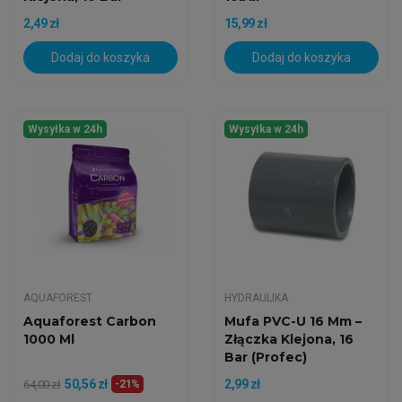
2,49 zł
15,99 zł
Dodaj do koszyka
Dodaj do koszyka
Wysyłka w 24h
Wysyłka w 24h
AQUAFOREST
HYDRAULIKA
Aquaforest Carbon
Mufa PVC-U 16 Mm –
1000 Ml
Złączka Klejona, 16
Bar (Profec)
50,56 zł
2,99 zł
64,00 zł
-21%