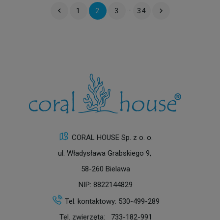
…


1
2
3
34
CORAL HOUSE Sp. z o. o.
ul. Władysława Grabskiego 9,
58-260 Bielawa
NIP: 8822144829
Tel. kontaktowy:
530-499-289
Tel. zwierzęta:
733-182-991