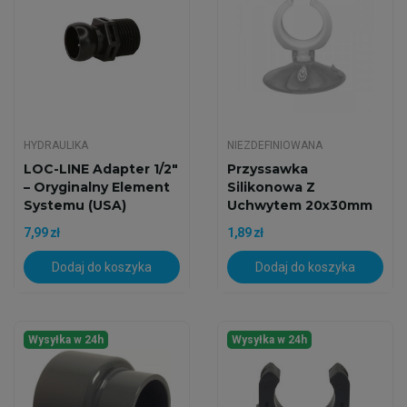
HYDRAULIKA
NIEZDEFINIOWANA
LOC-LINE Adapter 1/2"
Przyssawka
– Oryginalny Element
Silikonowa Z
Systemu (USA)
Uchwytem 20x30mm
7,99 zł
1,89 zł
Dodaj do koszyka
Dodaj do koszyka
Wysyłka w 24h
Wysyłka w 24h