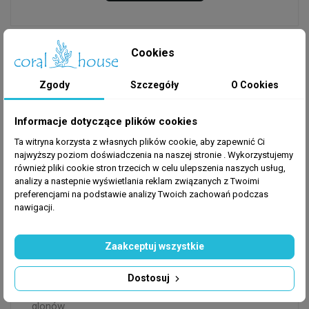
Cookies
OPIS
Zgody
Szczegóły
O Cookies
Informacje dotyczące plików cookies
POND PELLET MIX to wieloskładnikowy pokarm w
formie pływającego pelletu, przeznaczony do
Ta witryna korzysta z własnych plików cookie, aby zapewnić Ci
najwyższy poziom doświadczenia na naszej stronie . Wykorzystujemy
codziennego karmienia ryb karpiowatych, w tym
również pliki cookie stron trzecich w celu ulepszenia naszych usług,
złotych rybek i karpi koi, hodowanych w
analizy a nastepnie wyświetlania reklam związanych z Twoimi
ogrodowych oczkach wodnych.
preferencjami na podstawie analizy Twoich zachowań podczas
Różnorodną dietę gwarantuje połączenie
nawigacji.
trzech rodzajów pływających granulatów:
wybarwiających, wieloskładnikowych i
Zaakceptuj wszystkie
roślinnych. Obniżona zawartość fosforu zmniejsza
dopływ tego pierwiastka do oczka wodnego wraz z
Dostosuj
pokarmem, redukując w ten sposób ryzyko zakwitu
glonów.