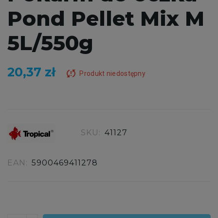
Pond Pellet Mix M
5L/550g
20,37 zł
sync_problem
Produkt niedostępny
SKU:
41127
EAN:
5900469411278