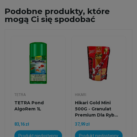
Podobne
produkty, które
mogą Ci się spodobać
TETRA
HIKARI
TETRA Pond
Hikari Gold Mini
AlgoRem 1L
500G - Granulat
Premium Dla Ryb...
83,16 zł
37,99 zł
Produkt niedostępny
Produkt niedostępny