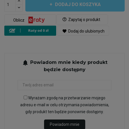
DODAJ DO KOSZYKA
help_outline
Zapytaj o produkt
Oblicz
favorite
Dodaj do ulubionych
notifications
Powiadom mnie kiedy produkt
będzie dostępny
Wyrażam zgodę na przetwarzanie mojego
adresu e-mail w celu otrzymania powiadomienia,
gdy produkt ten będzie ponownie dostępny.
Powiadom mnie