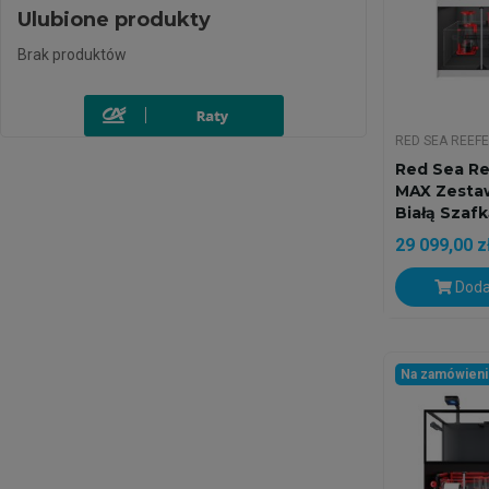
Ulubione produkty
Brak produktów
RED SEA REEF
Red Sea Re
MAX Zesta
Białą Szaf
29 099,00 z
Doda
Na zamówien