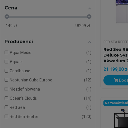
Cena
149
zł
48299
zł
Producenci
RED SEA REEF
Red Sea RE
Aqua Medic
1
Deluxe Sy
Akwarium Z
Aquael
1
21 199,00 z
Coralhouse
1
Neptunian Cube Europe
12
Doda
Niezdefiniowana
1
Ocean's Clouds
14
Na zamówien
Red Sea
1
Red Sea Reefer
120