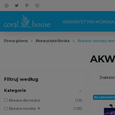
AKWARYSTYKA MORSKA
Strona główna
Akwarystyka Morska
Akwaria i zestawy akw
AKW
Znalezio
Filtruj według
Kategorie
Na zamówien
Akwaria dla meduz
14
Akwaria morskie
130