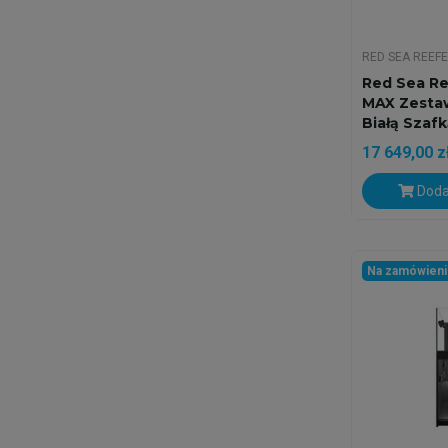
RED SEA REEF
Red Sea Re
MAX Zesta
Białą Szaf
17 649,00 z
Doda
Na zamówien