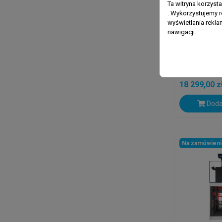
Ta witryna korzyst
. Wykorzystujemy r
wyświetlania rekl
nawigacji.
RED SEA REEF
Red Sea Re
MAX Zesta
Białą Szaf
18 299,00 z
Doda
Na zamówien