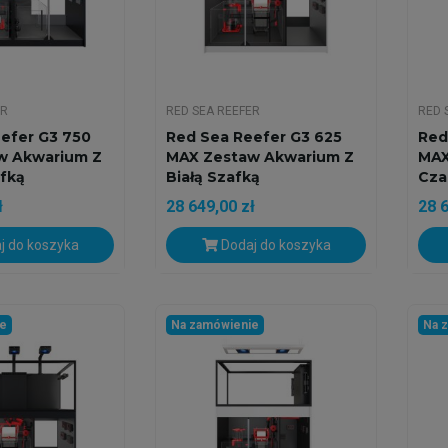
ER
RED SEA REEFER
RED 
efer G3 750
Red Sea Reefer G3 625
Red
w Akwarium Z
MAX Zestaw Akwarium Z
MAX
fką
Białą Szafką
Cza
ł
28 649,00 zł
28 6
j do koszyka
Dodaj do koszyka
ie
Na zamówienie
Na 