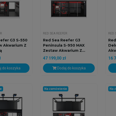
ER
RED SEA REEFER
RED 
efer G3 S-550
Red Sea Reefer G3
Red
w Akwarium Z
Peninsula S-950 MAX
Del
ką
Zestaw Akwarium Z...
Akw
ł
47 199,00 zł
16 7
j do koszyka
Dodaj do koszyka
ie
Na zamówienie
Na 