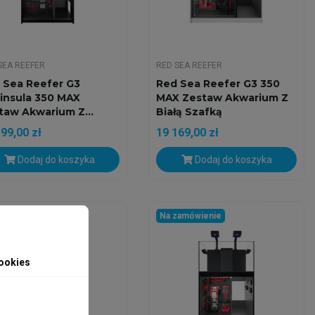
SEA REEFER
RED SEA REEFER
 Sea Reefer G3
Red Sea Reefer G3 350
insula 350 MAX
MAX Zestaw Akwarium Z
taw Akwarium Z...
Białą Szafką
99,00 zł
19 169,00 zł
Dodaj do koszyka
Dodaj do koszyka
zamówienie
Na zamówienie
ookies