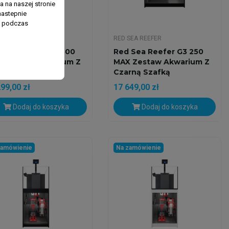
 na naszej stronie
nastepnie
ń podczas
SEA REEFER
RED SEA REEFER
 Sea Reefer G3 300
Red Sea Reefer G3 250
 Zestaw Akwarium Z
MAX Zestaw Akwarium Z
rną Szafką
Czarną Szafką
99,00 zł
17 649,00 zł
Dodaj do koszyka
Dodaj do koszyka
zamówienie
Na zamówienie