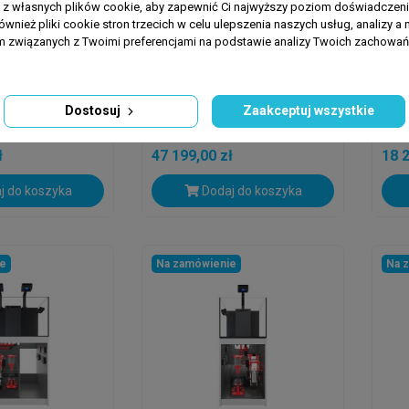
a z własnych plików cookie, aby zapewnić Ci najwyższy poziom doświadczenia
ównież pliki cookie stron trzecich w celu ulepszenia naszych usług, analizy a 
am związanych z Twoimi preferencjami na podstawie analizy Twoich zachowa
ER
RED SEA REEFER
RED 
efer G3 300
Red Sea Reefer G3
Red
w Akwarium Z
Peninsula S-950 MAX
MAX
Dostosuj
Zaakceptuj wszystkie
ką
Zestaw Akwarium Z...
Cza
ł
47 199,00 zł
18 2
j do koszyka
Dodaj do koszyka
ie
Na zamówienie
Na 