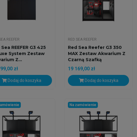
SEA REEFER
RED SEA REEFER
 Sea REEFER G3 425
Red Sea Reefer G3 350
uxe System Zestaw
MAX Zestaw Akwarium Z
arium Z...
Czarną Szafką
99,00 zł
19 169,00 zł
Dodaj do koszyka
Dodaj do koszyka
zamówienie
Na zamówienie