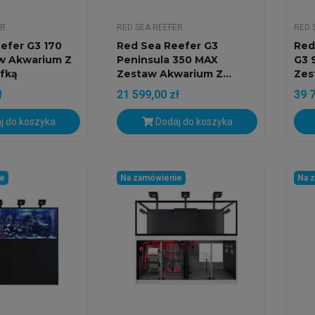
ER
RED SEA REEFER
RED 
efer G3 170
Red Sea Reefer G3
Red
w Akwarium Z
Peninsula 350 MAX
G3 
fką
Zestaw Akwarium Z...
Zes
ł
21 599,00 zł
39 7
j do koszyka
Dodaj do koszyka
ie
Na zamówienie
Na 