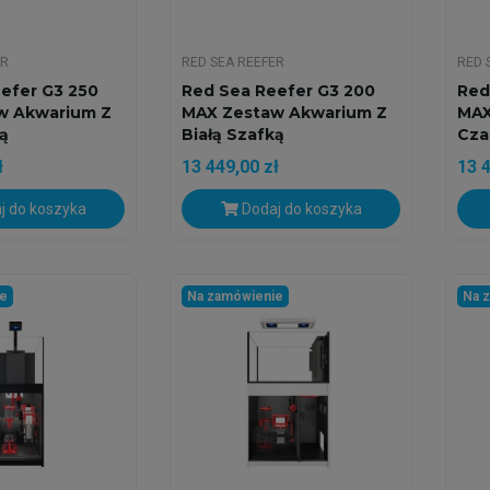
ER
RED SEA REEFER
RED 
efer G3 250
Red Sea Reefer G3 200
Red
w Akwarium Z
MAX Zestaw Akwarium Z
MAX
ką
Białą Szafką
Cza
ł
13 449,00 zł
13 4
j do koszyka
Dodaj do koszyka
ie
Na zamówienie
Na 