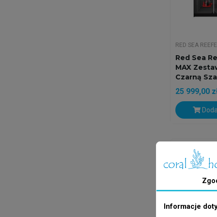
RED SEA REEF
Red Sea Re
MAX Zesta
Czarną Sza
25 999,00 z
Doda
Na zamówien
Zgo
Informacje dot