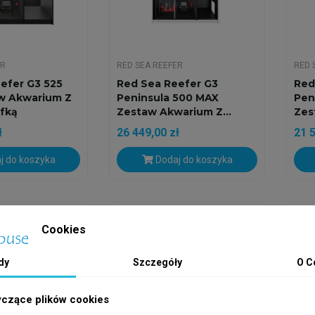
ER
RED SEA REEFER
RED 
efer G3 525
Red Sea Reefer G3
Red
w Akwarium Z
Peninsula 500 MAX
Pen
fką
Zestaw Akwarium Z...
Zes
ł
26 449,00 zł
21 5
j do koszyka
Dodaj do koszyka
ie
Na zamówienie
Na 
Cookies
dy
Szczegóły
O C
yczące plików cookies