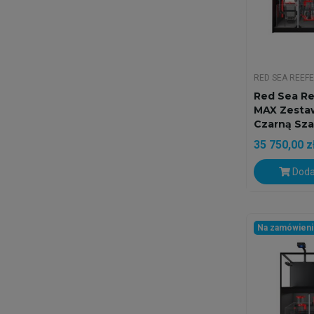
RED SEA REEF
Red Sea Re
MAX Zesta
Czarną Sza
35 750,00 z
Doda
Na zamówien