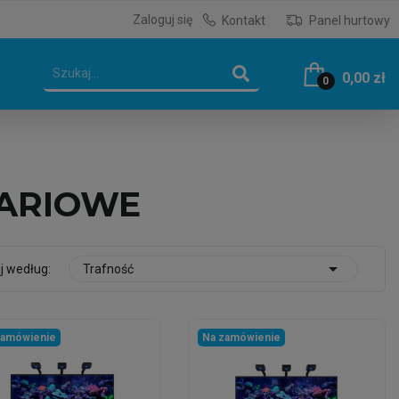
Zaloguj się
Kontakt
Panel hurtowy
0,00 zł
0
WARIOWE

j według:
Trafność
zamówienie
Na zamówienie