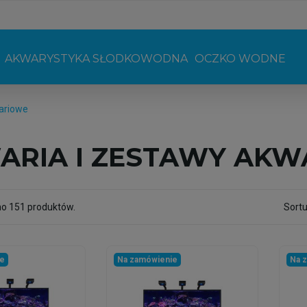
AKWARYSTYKA SŁODKOWODNA
OCZKO WODNE
ariowe
ARIA I ZESTAWY AK
no 151 produktów.
Sortu
ie
Na zamówienie
Na 