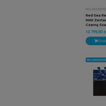
RED SEA REEF
Red Sea Re
MAX Zesta
Czarną Sza
12 799,00 z
Doda
Na zamówien