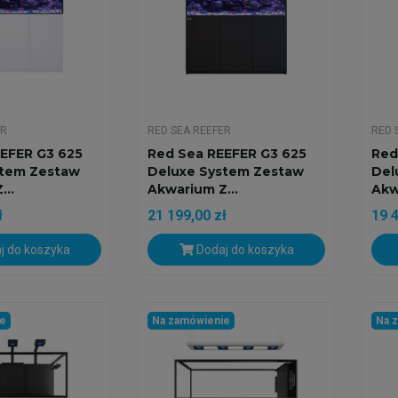
ER
RED SEA REEFER
RED 
EFER G3 625
Red Sea REEFER G3 625
Red
stem Zestaw
Deluxe System Zestaw
Del
...
Akwarium Z...
Akw
ł
21 199,00 zł
19 4
j do koszyka
Dodaj do koszyka
ie
Na zamówienie
Na 